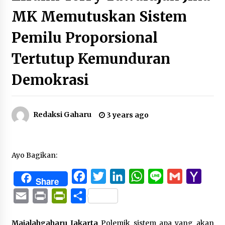
MK Memutuskan Sistem
Pemilu Proporsional
Tertutup Kemunduran
Demokrasi
Redaksi Gaharu
3 years ago
Ayo Bagikan:
Facebook
Twitter
LinkedIn
WhatsApp
Line
Gmail
Yaho
Share
Mail
Email
Print
PrintFriendly
Share
Majalahgaharu Jakarta
Polemik sistem apa yang akan