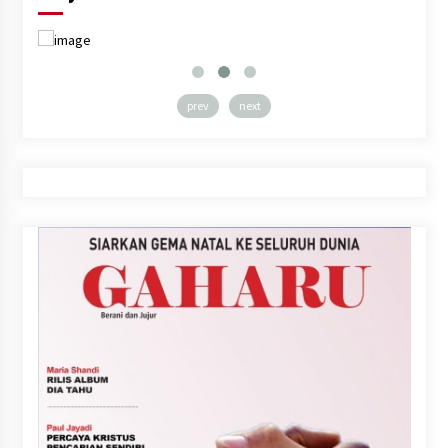
prev
next