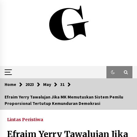
Skip
to
content
Home
2023
May
31
Efraim Yerry Tawalujan Jika MK Memutuskan Sistem Pemilu
Proporsional Tertutup Kemunduran Demokrasi
Lintas Peristiwa
Efraim Yerry Tawalujan Jika