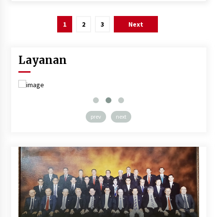
Posts
1
2
3
Next
pagination
Layanan
prev
next