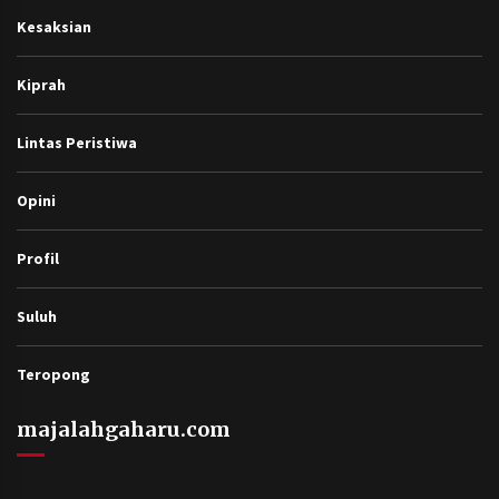
Kesaksian
Kiprah
Lintas Peristiwa
Opini
Profil
Suluh
Teropong
majalahgaharu.com