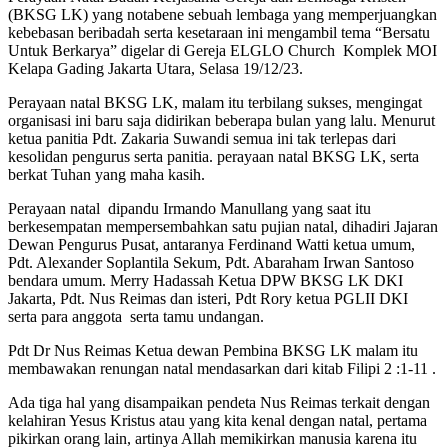
(BKSG LK) yang notabene sebuah lembaga yang memperjuangkan
kebebasan beribadah serta kesetaraan ini mengambil tema “Bersatu
Untuk Berkarya” digelar di Gereja ELGLO Church Komplek MOI
Kelapa Gading Jakarta Utara, Selasa 19/12/23.
Perayaan natal BKSG LK, malam itu terbilang sukses, mengingat
organisasi ini baru saja didirikan beberapa bulan yang lalu. Menurut
ketua panitia Pdt. Zakaria Suwandi semua ini tak terlepas dari
kesolidan pengurus serta panitia. perayaan natal BKSG LK, serta
berkat Tuhan yang maha kasih.
Perayaan natal dipandu Irmando Manullang yang saat itu
berkesempatan mempersembahkan satu pujian natal, dihadiri Jajaran
Dewan Pengurus Pusat, antaranya Ferdinand Watti ketua umum,
Pdt. Alexander Soplantila Sekum, Pdt. Abaraham Irwan Santoso
bendara umum. Merry Hadassah Ketua DPW BKSG LK DKI
Jakarta, Pdt. Nus Reimas dan isteri, Pdt Rory ketua PGLII DKI
serta para anggota serta tamu undangan.
Pdt Dr Nus Reimas Ketua dewan Pembina BKSG LK malam itu
membawakan renungan natal mendasarkan dari kitab Filipi 2 :1-11 .
Ada tiga hal yang disampaikan pendeta Nus Reimas terkait dengan
kelahiran Yesus Kristus atau yang kita kenal dengan natal, pertama
pikirkan orang lain, artinya Allah memikirkan manusia karena itu