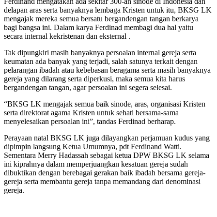
Ferdinand mengatakan ada sekitar 300-an sinode di Indonesia dan
delapan aras serta banyaknya lembaga Kristen untuk itu, BKSG LK
mengajak mereka semua bersatu bergandengan tangan berkarya
bagi bangsa ini. Dalam karya Ferdinad membagi dua hal yaitu
secara internal kekristenan dan eksternal .
Tak dipungkiri masih banyaknya persoalan internal gereja serta
keumatan ada banyak yang terjadi, salah satunya terkait dengan
pelarangan ibadah atau kebebasan beragama serta masih banyaknya
gereja yang dilarang serta diperkusi, maka semua kita harus
bergandengan tangan, agar persoalan ini segera selesai.
“BKSG LK mengajak semua baik sinode, aras, organisasi Kristen
serta direktorat agama Kristen untuk sehati bersama-sama
menyelesaikan persoalan ini”, tandas Ferdinad berharap.
Perayaan natal BKSG LK juga dilayangkan perjamuan kudus yang
dipimpin langsung Ketua Umumnya, pdt Ferdinand Watti.
Sementara Merry Hadassah sebagai ketua DPW BKSG LK selama
ini kiprahnya dalam memperjuangkan kesatuan gereja sudah
dibuktikan dengan berebagai gerakan baik ibadah bersama gereja-
gereja serta membantu gereja tanpa memandang dari denominasi
gereja.