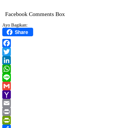
Facebook Comments Box
Ayo Bagikan:
Share
Facebook
Twitter
LinkedIn
WhatsApp
Line
Gmail
Yahoo
Mail
Email
Print