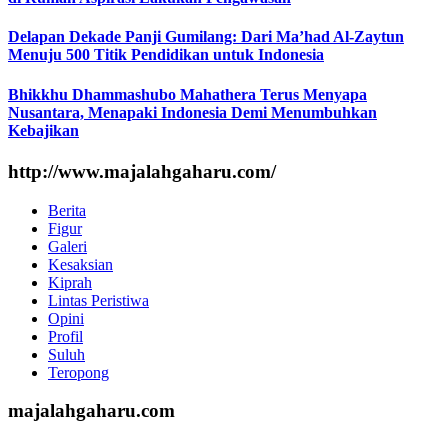
Delapan Dekade Panji Gumilang: Dari Ma’had Al-Zaytun
Menuju 500 Titik Pendidikan untuk Indonesia
Bhikkhu Dhammashubo Mahathera Terus Menyapa
Nusantara, Menapaki Indonesia Demi Menumbuhkan
Kebajikan
http://www.majalahgaharu.com/
Berita
Figur
Galeri
Kesaksian
Kiprah
Lintas Peristiwa
Opini
Profil
Suluh
Teropong
majalahgaharu.com