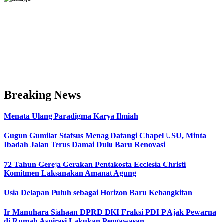
Breaking News
Menata Ulang Paradigma Karya Ilmiah
Gugun Gumilar Stafsus Menag Datangi Chapel USU, Minta
Ibadah Jalan Terus Damai Dulu Baru Renovasi
72 Tahun Gereja Gerakan Pentakosta Ecclesia Christi
Komitmen Laksanakan Amanat Agung
Usia Delapan Puluh sebagai Horizon Baru Kebangkitan
Ir Manuhara Siahaan DPRD DKI Fraksi PDI P Ajak Pewarna
di Rumah Aspirasi Lakukan Pengawasan