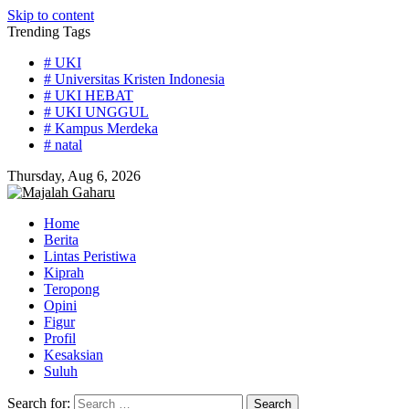
Skip to content
Trending Tags
# UKI
# Universitas Kristen Indonesia
# UKI HEBAT
# UKI UNGGUL
# Kampus Merdeka
# natal
Thursday, Aug 6, 2026
Home
Berita
Lintas Peristiwa
Kiprah
Teropong
Opini
Figur
Profil
Kesaksian
Suluh
Search for: