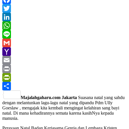
Facebook
Twitter
LinkedIn
WhatsApp
Line
Gmail
Yahoo
Mail
Email
Print
PrintFriendly
Share
Majalahgaharu.com Jakarta
Suasana natal yang sahdu
dengan melantunkan lagu-lagu natal yang dipandu Pdm Ully
Goeslaw , mengajak kita kembali mengingat kelahiran sang bayi
natal. Di mana kehadirannya semata karena kasihNya kepada
manusia.
Perayaan Natal Badan Kerjasama Gereja dan Lembaga Kristen