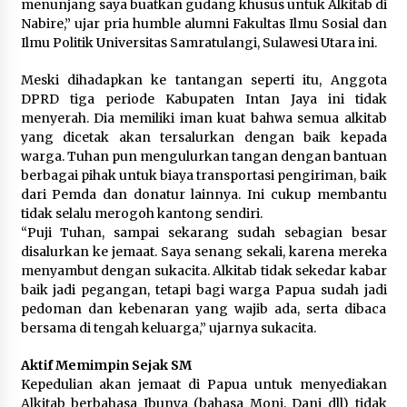
menunjang saya buatkan gudang khusus untuk Alkitab di
Nabire,” ujar pria humble alumni Fakultas Ilmu Sosial dan
Ilmu Politik Universitas Samratulangi, Sulawesi Utara ini.
Meski dihadapkan ke tantangan seperti itu, Anggota
DPRD tiga periode Kabupaten Intan Jaya ini tidak
menyerah. Dia memiliki iman kuat bahwa semua alkitab
yang dicetak akan tersalurkan dengan baik kepada
warga. Tuhan pun mengulurkan tangan dengan bantuan
berbagai pihak untuk biaya transportasi pengiriman, baik
dari Pemda dan donatur lainnya. Ini cukup membantu
tidak selalu merogoh kantong sendiri.
“Puji Tuhan, sampai sekarang sudah sebagian besar
disalurkan ke jemaat. Saya senang sekali, karena mereka
menyambut dengan sukacita. Alkitab tidak sekedar kabar
baik jadi pegangan, tetapi bagi warga Papua sudah jadi
pedoman dan kebenaran yang wajib ada, serta dibaca
bersama di tengah keluarga,” ujarnya sukacita.
Aktif Memimpin Sejak SM
Kepedulian akan jemaat di Papua untuk menyediakan
Alkitab berbahasa Ibunya (bahasa Moni, Dani dll) tidak