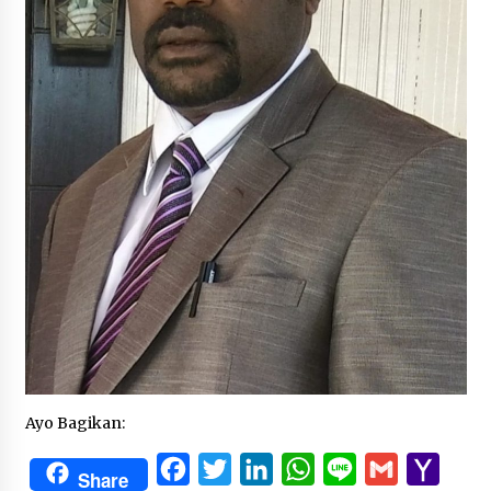
Ayo Bagikan:
Facebook
Twitter
LinkedIn
WhatsApp
Line
Gmail
Yaho
Share