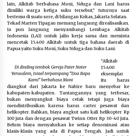
lain, Alkitab berbahasa Moni, Nduga dan Lani harus
dimiliki warga ketiga suku tersebut,” tuturnya saat
bertemu di suatu sore, di bilangan Kokas, Jakarta Selatan.
Tekad Marten Tipagau memang langsung direalisasikan.
Ia pun langsung menyambangi Lembaga Alkitab
Indonesia (LAI) untuk jalin kerja sama dan meminta
mencetak 15.400 Alkitab untuk tiga bahasa daerah di
Papua yaitu Suku Moni, Suku Nduga dan Suku Lani.
“Alkitab
Di dinding tembok Gereja Pater Noter
15.400
Yerusalem, Israel terpampang “Doa Bapa
eksemplar
Kami” berbahasa Moni
itu harus
diangkut dari Jakarta ke Nabire baru menyebar ke
kabupaten-kabupaten. Tantangannya yang terbesar,
bukan menyangkut biaya cetak tetapi juga biaya
mendistribusikan karena harus carter pesawat dan
helikopter. Bahkan, biaya angkut satu kali helikopter Rp
100 juta dan dengan pesawat Twinn Otter Rp 30-40 juta.
Belum biaya menyalurkan ke setiap denominasi atau
klasis-klasis yang ada di Papua Tengah. Jadi untuk