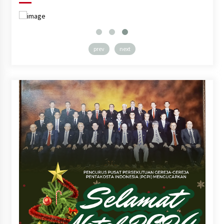
prev
next