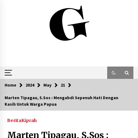
Skip
to
content
Home
2024
May
21
Marten Tipagau, S.Sos : Mengabdi Sepenuh Hati Dengan
Kasih Untuk Warga Papua
Berita
Kiprah
Marten Tipagau, S.Sos :