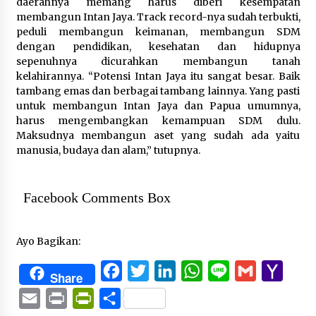
daerahnya memang harus diberi kesempatan
membangun Intan Jaya. Track record-nya sudah terbukti,
peduli membangun keimanan, membangun SDM
dengan pendidikan, kesehatan dan hidupnya
sepenuhnya dicurahkan membangun tanah
kelahirannya. “Potensi Intan Jaya itu sangat besar. Baik
tambang emas dan berbagai tambang lainnya. Yang pasti
untuk membangun Intan Jaya dan Papua umumnya,
harus mengembangkan kemampuan SDM dulu.
Maksudnya membangun aset yang sudah ada yaitu
manusia, budaya dan alam,” tutupnya.
Facebook Comments Box
Ayo Bagikan:
Facebook
Twitter
LinkedIn
WhatsApp
Line
Gmail
Yaho
Share
Mail
Email
Print
PrintFriendly
Share