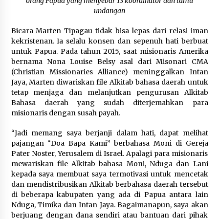
orang Papua yang menyebar 13 koordinator dan tamu
undangan
Bicara Marten Tipagau tidak bisa lepas dari relasi iman
kekristenan. Ia selalu konsen dan sepenuh hati berbuat
untuk Papua. Pada tahun 2015, saat misionaris Amerika
bernama Nona Louise Belsy asal dari Misonari CMA
(Christian Missionaries Alliance) meninggalkan Intan
Jaya, Marten diwariskan file Alkitab bahasa daerah untuk
tetap menjaga dan melanjutkan pengurusan Alkitab
Bahasa daerah yang sudah diterjemahkan para
misionaris dengan susah payah.
“Jadi memang saya berjanji dalam hati, dapat melihat
pajangan “Doa Bapa Kami” berbahasa Moni di Gereja
Pater Noster, Yerusalem di Israel. Apalagi para misionaris
mewariskan file Alkitab bahasa Moni, Nduga dan Lani
kepada saya membuat saya termotivasi untuk mencetak
dan mendistribusikan Alkitab berbahasa daerah tersebut
di beberapa kabupaten yang ada di Papua antara lain
Nduga, Timika dan Intan Jaya. Bagaimanapun, saya akan
berjuang dengan dana sendiri atau bantuan dari pihak