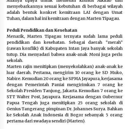
Adanya upaya untuk memesan khusus Alkitab dan
menyebarkannya sesuai kebutuhan di berbagai wilayah
adalah bentuk konkret kemitraan LAI dengan Umat
Tuhan, dalam hal ini kemitraan dengan Marten Tipagau.
Peduli Pendidikan dan Kesehatan
Menarik, Marten Tipagau ternyata sudah lama peduli
pendidikan dan kesehatan. Sebagai daerah “merah”
(rawan konflik) di Kabupaten Intan Jaya banyak sekolah
tutup. Dia menyadari bahwa anak-anak Moni juga perlu
sekolah.
Marten rajin menitipkan (menyekolahkan) anak-anak ke
luar daerah. Pertama, mengirim 10 orang ke SD Muko,
Nabire. Kemudian 20 orang ke SPMA Jayapura, kerjasama
dengan Pemerintah Paniai mengirimkan 7 orang ke
Sekolah Presiden Tanjung, Jakarta. Kemudian 7 orang ke
STT Walter Post, Jayapura. Kerjasama dengan Gubernur
Papua Tengah juga menitipkan 25 orang sekolah di
Genius Tangerang pimpinan Dr. Johannes Surya. Bahkan
ke Sekolah Anak Indonesia di Bogor sebanyak 5 orang
pertama dari swadaya sendiri (Marten).