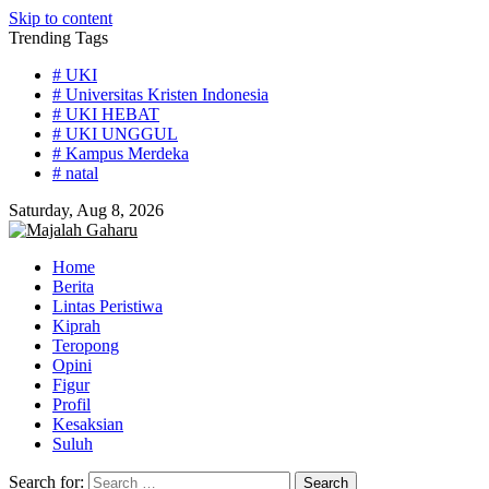
Skip to content
Trending Tags
# UKI
# Universitas Kristen Indonesia
# UKI HEBAT
# UKI UNGGUL
# Kampus Merdeka
# natal
Saturday, Aug 8, 2026
Home
Berita
Lintas Peristiwa
Kiprah
Teropong
Opini
Figur
Profil
Kesaksian
Suluh
Search for: