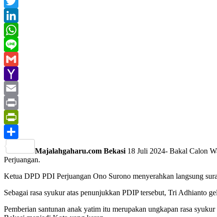
Facebook
Twitter
LinkedIn
WhatsApp
Line
Gmail
Yahoo
Mail
Email
Print
PrintFriendly
Share
Majalahgaharu.com Bekasi
18 Juli 2024- Bakal Calon W
Perjuangan.
Ketua DPD PDI Perjuangan Ono Surono menyerahkan langsung surat te
Sebagai rasa syukur atas penunjukkan PDIP tersebut, Tri Adhianto g
Pemberian santunan anak yatim itu merupakan ungkapan rasa syukur 