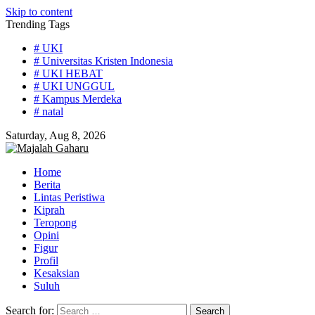
Skip to content
Trending Tags
# UKI
# Universitas Kristen Indonesia
# UKI HEBAT
# UKI UNGGUL
# Kampus Merdeka
# natal
Saturday, Aug 8, 2026
Home
Berita
Lintas Peristiwa
Kiprah
Teropong
Opini
Figur
Profil
Kesaksian
Suluh
Search for: