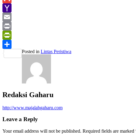
Gmail
Yahoo
Mail
Email
Print
PrintFriendly
Posted in
Lintas Peristiwa
Share
Redaksi Gaharu
http://www.majalahgaharu.com
Leave a Reply
Your email address will not be published.
Required fields are marked