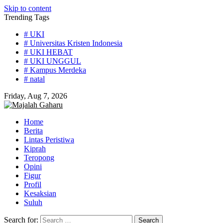
Skip to content
Trending Tags
# UKI
# Universitas Kristen Indonesia
# UKI HEBAT
# UKI UNGGUL
# Kampus Merdeka
# natal
Friday, Aug 7, 2026
Home
Berita
Lintas Peristiwa
Kiprah
Teropong
Opini
Figur
Profil
Kesaksian
Suluh
Search for: