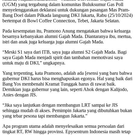
(UGM) yang tergabung dalam komunitas Buluksumur Gas Poll
menyelenggarakan deklarasi untuk dukungan pasangan Mas Pram-
Bang Doel dalam Pilkada langsung DKI Jakarta, Rabu (25/10/2024)
bertempat di Bowl Coffee Connection, Tebet, Jakarta Selatan.
Pada kesempatan itu, Pramono Anung mengatakan bahwa keluarga
besarnya kebanyakan alumni Gajah Mada. Diantaranya ibu, mertua,
istri dan anak juga keluarga juga alumni Gajah Mada.
“Meski S1 saya dari ITB, saya juga alumni S2 Gajah Mada. Bagi
saya Gajah Mada menjadi spirit dan tambahan memotivasi saya
untuk maju di DKI,” ungkapnya.
Yang terpenting, kata Pramono, adalah ada [esensi yang baru bahwa
gubernur DKI harus bisa menghapuskan egonya. Hal yang baik dari
Bang Yos membenahi Kramat Tunggak harus di rawat baik.
Demikian juga gubernur yang lain, seperti Ahok dengan Kalijodo,
Anies dengan JIS.
“Jika saya lanjutkan dengan membangun LRT sampai ke JIS
sehingga mudah di akses. Pemimpin Jakarta yang dibutuhkan bukan
yang tebar pesona tapi membangun Jakarta.”
Apa program utama adalah menyelesaikan semua persoalan dari
tingkat RT, RW hingga provinsi. Epysentrum Indonesia masih tetap