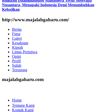
Bhikkhu Dhammashubo Mahathera Terus Menyapa
Nusantara, Menapaki Indonesia Demi Menumbuhkan
Kebajikan
http://www.majalahgaharu.com/
Berita
Figur
Galeri
Kesaksian
Kiprah
Lintas Peristiwa
Opini
Profil
Suluh
Teropong
majalahgaharu.com
Home
Tentang Kami
Kontak Kami