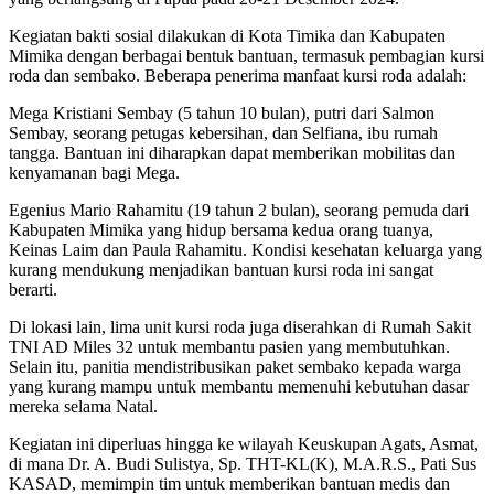
Kegiatan bakti sosial dilakukan di Kota Timika dan Kabupaten
Mimika dengan berbagai bentuk bantuan, termasuk pembagian kursi
roda dan sembako. Beberapa penerima manfaat kursi roda adalah:
Mega Kristiani Sembay (5 tahun 10 bulan), putri dari Salmon
Sembay, seorang petugas kebersihan, dan Selfiana, ibu rumah
tangga. Bantuan ini diharapkan dapat memberikan mobilitas dan
kenyamanan bagi Mega.
Egenius Mario Rahamitu (19 tahun 2 bulan), seorang pemuda dari
Kabupaten Mimika yang hidup bersama kedua orang tuanya,
Keinas Laim dan Paula Rahamitu. Kondisi kesehatan keluarga yang
kurang mendukung menjadikan bantuan kursi roda ini sangat
berarti.
Di lokasi lain, lima unit kursi roda juga diserahkan di Rumah Sakit
TNI AD Miles 32 untuk membantu pasien yang membutuhkan.
Selain itu, panitia mendistribusikan paket sembako kepada warga
yang kurang mampu untuk membantu memenuhi kebutuhan dasar
mereka selama Natal.
Kegiatan ini diperluas hingga ke wilayah Keuskupan Agats, Asmat,
di mana Dr. A. Budi Sulistya, Sp. THT-KL(K), M.A.R.S., Pati Sus
KASAD, memimpin tim untuk memberikan bantuan medis dan