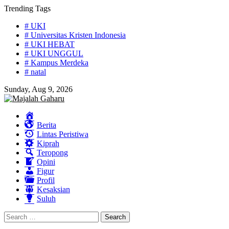
Skip
Trending Tags
to
# UKI
content
# Universitas Kristen Indonesia
# UKI HEBAT
# UKI UNGGUL
# Kampus Merdeka
# natal
Sunday, Aug 9, 2026
Home
Berita
Lintas Peristiwa
Kiprah
Teropong
Opini
Figur
Profil
Kesaksian
Suluh
Search
for: