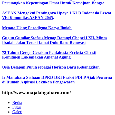
Perjuangkan Kepentingan Umat Untuk Kemajuan Bangsa
ASEAN Mengakui Pentingnya Upaya LKLB Indonesia Lewat
Visi Komunitas ASEAN 2045,
Menata Ulang Paradigma Karya Ilmiah
Gugun Gumilar Stafsus Menag Datangi Chapel USU, Minta
Ibadah Jalan Terus Damai Dulu Baru Renovasi
72 Tahun Gereja Gerakan Pentakosta Ecclesia Christi
Komitmen Laksanakan Amanat Agung
Usia Delapan Puluh sebagai Horizon Baru Kebangkitan
Ir Manuhara Siahaan DPRD DKI Fraksi PDI P Ajak Pewarna
di Rumah Aspirasi Lakukan Pengawasan
http://www.majalahgaharu.com/
Berita
Figur
Galeri