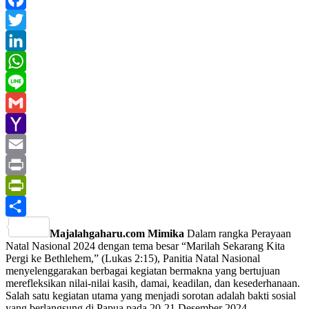
Facebook
Twitter
LinkedIn
WhatsApp
Line
Gmail
Yahoo
Mail
Email
Print
PrintFriendly
Share
Majalahgaharu.com Mimika
Dalam rangka Perayaan
Natal Nasional 2024 dengan tema besar “Marilah Sekarang Kita
Pergi ke Bethlehem,” (Lukas 2:15), Panitia Natal Nasional
menyelenggarakan berbagai kegiatan bermakna yang bertujuan
merefleksikan nilai-nilai kasih, damai, keadilan, dan kesederhanaan.
Salah satu kegiatan utama yang menjadi sorotan adalah bakti sosial
yang berlangsung di Papua pada 20-21 Desember 2024.