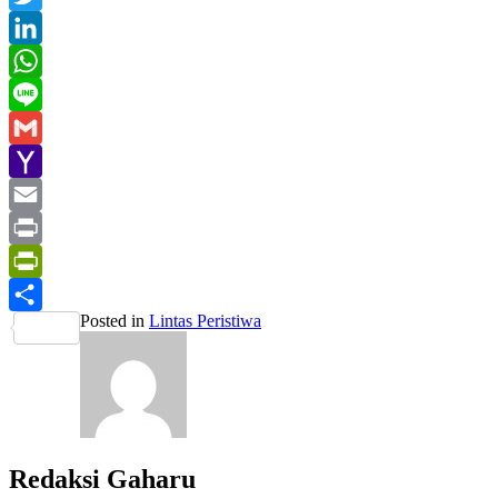
Twitter
LinkedIn
WhatsApp
Line
Gmail
Yahoo
Mail
Email
Print
PrintFriendly
Posted in
Lintas Peristiwa
Share
Redaksi Gaharu