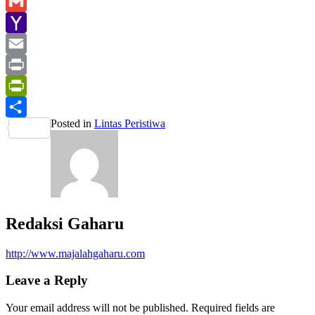
Line
Gmail
Yahoo
Mail
Email
Print
PrintFriendly
Posted in
Lintas Peristiwa
Share
Redaksi Gaharu
http://www.majalahgaharu.com
Leave a Reply
Your email address will not be published.
Required fields are