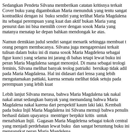
Sedangkan Pendeta Silvana memberikan catatan kritisnya terkait
Cover buku yang digambrakan Maria menunduk yang tentu sangat
kontradiksi dengan isi buku sendiri yang terlihat Maria Magdalena
itu sebagai perempuan yang kuat dan aktif bukan Maria yang
penurut dan ini bisa memilih cover dengan sosok Maria yang
matanya menatap ke depan bahkan mendongak ke atas.
Namun demikian judul sendiri sangat menarik sehingga membuat t
orang pengen membacanya. Silvana juga mengapresiasi terkait
tulisan dalam buku ini di mana sosok Maria Magdelena sebagai
figur kunci yang selama ini jarang di bahas tetapi lewat buku ini
peran Maria Magdalena sangat menonjol. Di mana sebagai teologi
feminis, Silvana melihat banyak teolog patrialki bersikap tidak adil
pada Maria Magdalena. Hal ini didasari dari lensa yang lebih
mengutamakan pattiaki, karena semata melihat tidak setuju pada
perempuan yang lebih kuat
Lebih lanjut Silvana merasa, bahwa Maria Magdalena tak nakal
nakal amat sedangkan banyak yang memandang bahwa Maria
Magdalena nakal karena dari perspektif kaum laki laki. Kembali
pada buku Injil Maria Magdalena ini Silvana memuji bahwa penulis
berhasil dalam upayanya mentriger berpikir kritis untuk
menafsirkan Injil. Gagasan Maria Magdelena sebagai tokoh central
yang menjadi perdebatan lewat buku dan sangat beruntung buku ini
mengangkat peran Maria Magdelena.