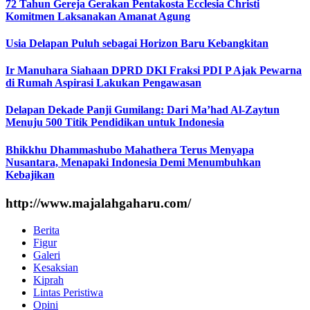
72 Tahun Gereja Gerakan Pentakosta Ecclesia Christi
Komitmen Laksanakan Amanat Agung
Usia Delapan Puluh sebagai Horizon Baru Kebangkitan
Ir Manuhara Siahaan DPRD DKI Fraksi PDI P Ajak Pewarna
di Rumah Aspirasi Lakukan Pengawasan
Delapan Dekade Panji Gumilang: Dari Ma’had Al-Zaytun
Menuju 500 Titik Pendidikan untuk Indonesia
Bhikkhu Dhammashubo Mahathera Terus Menyapa
Nusantara, Menapaki Indonesia Demi Menumbuhkan
Kebajikan
http://www.majalahgaharu.com/
Berita
Figur
Galeri
Kesaksian
Kiprah
Lintas Peristiwa
Opini