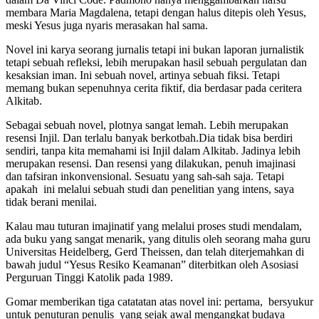
membara Maria Magdalena, tetapi dengan halus ditepis oleh Yesus,
meski Yesus juga nyaris merasakan hal sama.
Novel ini karya seorang jurnalis tetapi ini bukan laporan jurnalistik
tetapi sebuah refleksi, lebih merupakan hasil sebuah pergulatan dan
kesaksian iman. Ini sebuah novel, artinya sebuah fiksi. Tetapi
memang bukan sepenuhnya cerita fiktif, dia berdasar pada ceritera
Alkitab.
Sebagai sebuah novel, plotnya sangat lemah. Lebih merupakan
resensi Injil. Dan terlalu banyak berkotbah.Dia tidak bisa berdiri
sendiri, tanpa kita memahami isi Injil dalam Alkitab. Jadinya lebih
merupakan resensi. Dan resensi yang dilakukan, penuh imajinasi
dan tafsiran inkonvensional. Sesuatu yang sah-sah saja. Tetapi
apakah ini melalui sebuah studi dan penelitian yang intens, saya
tidak berani menilai.
Kalau mau tuturan imajinatif yang melalui proses studi mendalam,
ada buku yang sangat menarik, yang ditulis oleh seorang maha guru
Universitas Heidelberg, Gerd Theissen, dan telah diterjemahkan di
bawah judul “Yesus Resiko Keamanan” diterbitkan oleh Asosiasi
Perguruan Tinggi Katolik pada 1989.
Gomar memberikan tiga catatatan atas novel ini: pertama, bersyukur
untuk penuturan penulis yang sejak awal mengangkat budaya