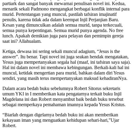
partiark dan sangat banyak mewarnai penulisan novel ini. Kedua,
menarik sekali Padmono mengangkat berbagai konflik internal para
murid. Pertentangan yang muncul, pastilah tafsiran imajinatif
penulis, karena tidak ada dalam keempat Injil Perjanjian Baru.
Kesan yang dimunculkan adalah semua murid, tanpa terkecuali,
semua punya kepentingan. Semua murid punya agenda. No free
lunch. Apakah demikian juga para pelayan dan pemimpin gereja
saat ini? Allahualam.
Ketiga, dewasa ini sering sekali muncul adagium, “Jesus is the
answer”. Itu benar. Tapi novel ini juga seakan hendak mengatakan,
Yesus juga mempertanyakan segala hal (maaf, ini tafsiran saya saja).
Hal ini dalam novel ini membawa kebingungan. Berkali-kali hal ini
muncul, ketidak mengertian para murid, bahkan dalam diri Yesus
sendiri, yang masih terus mempertanyakan maksud kehadiranNya.
Dalam acara bedah buku sebelumnya Robert Sitorus sekretaris
umum YKI in I memberikan kata pengatarnya terkait buku Injil
Magdelana ini dan Robert menyambut baik bedah buku tersebut
sebagai memperkaya pemahaman imannya kepada Yesus Kristus.
“Biarlah dengan digelarnya bedah buku ini akan memberikan
kekayaan iman yang menguatkan kehidupan sehari-hari,”Ujar
Robert.