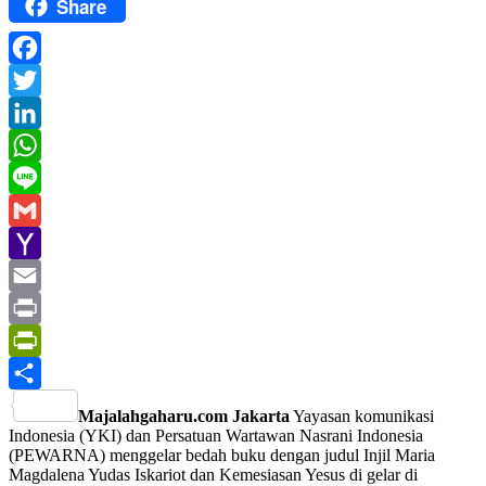
Share
Facebook
Twitter
LinkedIn
WhatsApp
Line
Gmail
Yahoo
Mail
Email
Print
PrintFriendly
Share
Majalahgaharu.com Jakarta
Yayasan komunikasi
Indonesia (YKI) dan Persatuan Wartawan Nasrani Indonesia
(PEWARNA) menggelar bedah buku dengan judul Injil Maria
Magdalena Yudas Iskariot dan Kemesiasan Yesus di gelar di