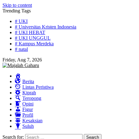
Skip to content
Trending Tags
# UKI
# Universitas Kristen Indonesia
# UKI HEBAT
# UKI UNGGUL
# Kampus Merdeka
# natal
Friday, Aug 7, 2026
Home
Berita
Lintas Peristiwa
Kiprah
Teropong
Opini
Figur
Profil
Kesaksian
Suluh
Search for: