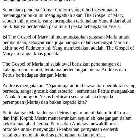
Sementara pendeta Gomar Gultom yang diberi kesempatan
menanggapi buku ini mengingatkan akan The Gospel of Mary,
sebuah injil gnostik, yang merupakan terjemahan Yunani dari abad
ke-3. Isinya perdebatan para murid paska kebangkitan Yesus.
Isi The Gospel of Mary ini mengungkapkan gagasan Maria untuk
pemberitaan, sebagaimana juga nampak dalam semangat Maria di
akhir novel Padmono ini. Yang membedakan adalah, The Gospel of
Mary itu sangat khas gnostik.
The Gospel of Maria ini sejak awal berisikan pertentangan di
kalangan para murid, terutama pertentangan antara Andreas dan
Petrus berhadapan dengan Maria.
Andreas mengatakan, “Ajaran-ajaran ini berasal dari pemikiran yang
berbeda, sangat gnostik dan esoteric”, sementara Petrus mengatakan,
“Apakah mungkin Yesus berbicara secara rahasia kepada
perempuan (Maria) dan bukan kepada kita?
Pertentangan Maria dengan Petrus juga muncul dalam Injil Tomas,
dan Injil Koptik Mesir; mencerminkan sejumlah ketegangan dalam
kekristenan abad kedua. Petrus dan Anderas mewakili posisi
ortodoks untuk menyangkali keabsahan pernyataan esoterik
sekaligus menolak otoriras perempuan dalam gereja..