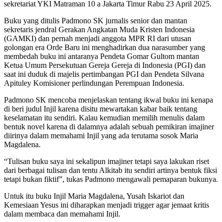
sekretariat YKI Matraman 10 a Jakarta Timur Rabu 23 April 2025.
Buku yang ditulis Padmono SK jurnalis senior dan mantan
sekretaris jendral Gerakan Angkatan Muda Kristen Indonesia
(GAMKI) dan pernah menjadi anggota MPR RI dari utusan
golongan era Orde Baru ini menghadirkan dua narasumber yang
membedah buku ini antaranya Pendeta Gomar Gultom mantan
Ketua Umum Persekutuan Gereja Gereja di Indonesia (PGI) dan
saat ini duduk di majelis pertimbangan PGI dan Pendeta Silvana
Apituley Komisioner perlindungan Perempuan Indonesia.
Padmono SK mencoba menjelaskan tentang ikwal buku ini kenapa
di beri judul Injil karena disitu mewartakan kabar baik tentang
keselamatan itu sendiri. Kalau kemudian memilih menulis dalam
bentuk novel karena di dalamnya adalah sebuah pemikiran imajiner
diirinya dalam memahami Injil yang ada terutama sosok Maria
Magdalena.
“Tulisan buku saya ini sekalipun imajiner tetapi saya lakukan riset
dari berbagai tulisan dan tentu Alkitab itu sendiri artinya bentuk fiksi
tetapi bukan fiktif”, tukas Padmono mengawali pemaparan bukunya.
Untuk itu buku Injil Maria Magdalena, Yusah Iskariot dan
Kemesiaan Yesus ini diharapkan menjadi trigger agar jemaat kritis
dalam membaca dan memahami Injil.