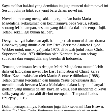
Saya melihat hal-hal yang demikian itu juga muncul dalam novel ini.
Sesungguhnya tidak ada yang baru dalam novel ini.
Novel ini memang mengisahkan pergumulan batin Maria
Magdalena, kekaguman dan kecintaannya pada Yesus, sebagai
seorang lelaki tampan, sesuatu yang tidak ada dalam keempat Injil.
Tetapi, sekali lagi bukan hal baru.
Dengan sangat halus dan apik hal ini pernah muncul dalam drama
Broadway yang ditulis oleh Tim Rice (Bersama Andrew Llyod
Webber untuk musiknya) pada 1970, di bawah judul Jesus Christ
Superstar. Pada 1973 difilmkan oleh Norman Jewison sebagai
sutradara dan sempat dilarang beredar di Indonesia.
Tentang percintaan Jesus dengan Maria Magdalena muncul lebih
dahsyat lagi dalam novel The Last Temptation of Christ karya
Nikos Kazantzakis dan oleh Martin Scorsese difilmkan (1988).
Tetapi tentang Percintaan dan hingga Yesus berkeluarga dan
memiliki anak bersama Maria Mahdalena dalam karya ini hanyalah
godaan yang muncul dalam kayalan Yesus, saat menderita di kayu
salib, yang oleh para ahli disebut merupakan Temporal Lobes
Epilepsy (TLE).
Dalam pemaparannya, Padmono juga tidak seberani Dan Brown,
dalam Da Vinci Code. Padmono hanya menggambarkan nafsu