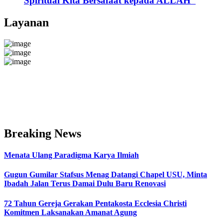
Spiritual Kita Bersafaat kepada ALLAH”
Layanan
Breaking News
Menata Ulang Paradigma Karya Ilmiah
Gugun Gumilar Stafsus Menag Datangi Chapel USU, Minta
Ibadah Jalan Terus Damai Dulu Baru Renovasi
72 Tahun Gereja Gerakan Pentakosta Ecclesia Christi
Komitmen Laksanakan Amanat Agung