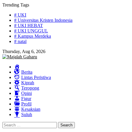
Skip
Trending Tags
to
# UKI
content
# Universitas Kristen Indonesia
# UKI HEBAT
# UKI UNGGUL
# Kampus Merdeka
# natal
Thursday, Aug 6, 2026
Home
Berita
Lintas Peristiwa
Kiprah
Teropong
Opini
Figur
Profil
Kesaksian
Suluh
Search
for: