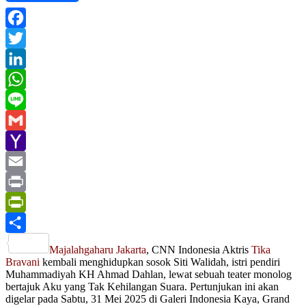
Facebook
Twitter
LinkedIn
WhatsApp
Line
Gmail
Yahoo
Mail
Email
Print
PrintFriendly
Share
Majalahgaharu Jakarta
, CNN Indonesia Aktris
Tika
Bravani
kembali menghidupkan sosok Siti Walidah, istri pendiri
Muhammadiyah KH Ahmad Dahlan, lewat sebuah teater monolog
bertajuk Aku yang Tak Kehilangan Suara. Pertunjukan ini akan
digelar pada Sabtu, 31 Mei 2025 di Galeri Indonesia Kaya, Grand