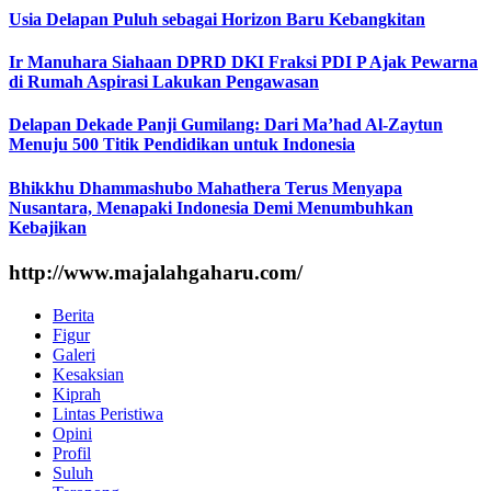
Usia Delapan Puluh sebagai Horizon Baru Kebangkitan
Ir Manuhara Siahaan DPRD DKI Fraksi PDI P Ajak Pewarna
di Rumah Aspirasi Lakukan Pengawasan
Delapan Dekade Panji Gumilang: Dari Ma’had Al-Zaytun
Menuju 500 Titik Pendidikan untuk Indonesia
Bhikkhu Dhammashubo Mahathera Terus Menyapa
Nusantara, Menapaki Indonesia Demi Menumbuhkan
Kebajikan
http://www.majalahgaharu.com/
Berita
Figur
Galeri
Kesaksian
Kiprah
Lintas Peristiwa
Opini
Profil
Suluh