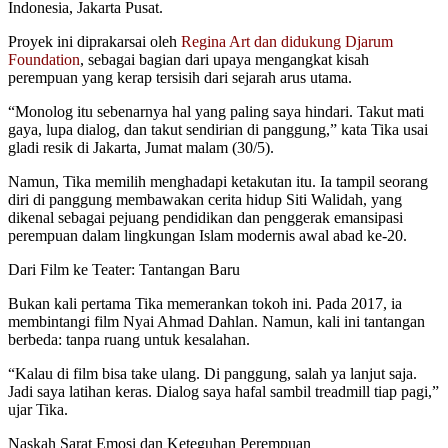
Indonesia, Jakarta Pusat.
Proyek ini diprakarsai oleh
Regina Art dan didukung Djarum
Foundation
, sebagai bagian dari upaya mengangkat kisah
perempuan yang kerap tersisih dari sejarah arus utama.
“Monolog itu sebenarnya hal yang paling saya hindari. Takut mati
gaya, lupa dialog, dan takut sendirian di panggung,” kata Tika usai
gladi resik di Jakarta, Jumat malam (30/5).
Namun, Tika memilih menghadapi ketakutan itu. Ia tampil seorang
diri di panggung membawakan cerita hidup Siti Walidah, yang
dikenal sebagai pejuang pendidikan dan penggerak emansipasi
perempuan dalam lingkungan Islam modernis awal abad ke-20.
Dari Film ke Teater: Tantangan Baru
Bukan kali pertama Tika memerankan tokoh ini. Pada 2017, ia
membintangi film Nyai Ahmad Dahlan. Namun, kali ini tantangan
berbeda: tanpa ruang untuk kesalahan.
“Kalau di film bisa take ulang. Di panggung, salah ya lanjut saja.
Jadi saya latihan keras. Dialog saya hafal sambil treadmill tiap pagi,”
ujar Tika.
Naskah Sarat Emosi dan Keteguhan Perempuan