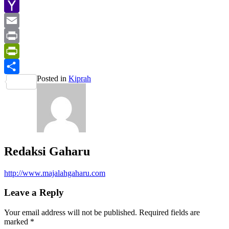
Gmail
Yahoo
Mail
Email
Print
PrintFriendly
Posted in
Kiprah
Share
Redaksi Gaharu
http://www.majalahgaharu.com
Leave a Reply
Your email address will not be published.
Required fields are
marked
*