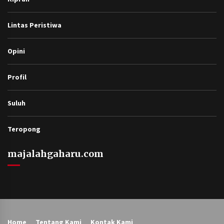
Lintas Peristiwa
Opini
Profil
Suluh
Teropong
majalahgaharu.com
Home
Tentang Kami
Kontak Kami