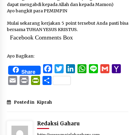
dapat mengabdi kepada Allah dan kepada Mamon)
Ayo bangkit para PEMIMPIN
Mulai sekarang kerjakan 5 point tersebut Anda pasti bisa
bersama TUHAN YESUS KRISTUS.
Facebook Comments Box
Ayo Bagikan:
Facebook
Twitter
LinkedIn
WhatsApp
Line
Gmail
Yaho
Share
Mail
Email
Print
PrintFriendly
Share
Posted in
Kiprah
Redaksi Gaharu