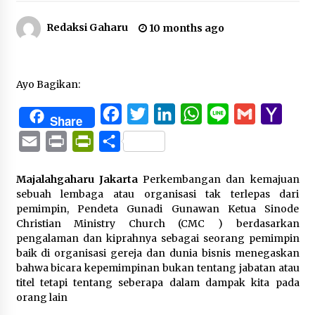
Redaksi Gaharu
10 months ago
Ayo Bagikan:
Facebook
Twitter
LinkedIn
WhatsApp
Line
Gmail
Yaho
Share
Mail
Email
Print
PrintFriendly
Share
Majalahgaharu Jakarta
Perkembangan dan kemajuan
sebuah lembaga atau organisasi tak terlepas dari
pemimpin, Pendeta Gunadi Gunawan Ketua Sinode
Christian Ministry Church (CMC ) berdasarkan
pengalaman dan kiprahnya sebagai seorang pemimpin
baik di organisasi gereja dan dunia bisnis menegaskan
bahwa bicara kepemimpinan bukan tentang jabatan atau
titel tetapi tentang seberapa dalam dampak kita pada
orang lain