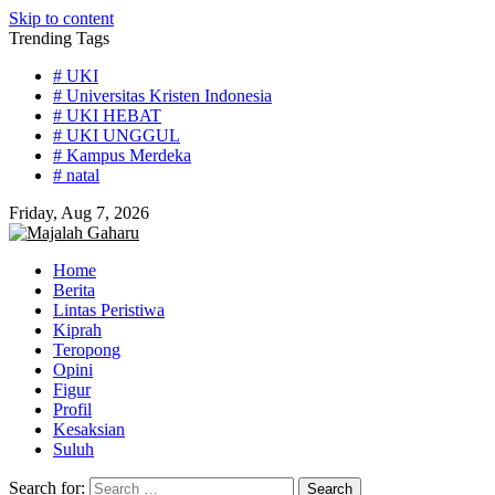
Skip to content
Trending Tags
# UKI
# Universitas Kristen Indonesia
# UKI HEBAT
# UKI UNGGUL
# Kampus Merdeka
# natal
Friday, Aug 7, 2026
Home
Berita
Lintas Peristiwa
Kiprah
Teropong
Opini
Figur
Profil
Kesaksian
Suluh
Search for: