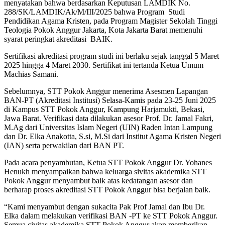
menyatakan bahwa berdasarkan Keputusan LAMDIK No.
288/SK/LAMDIK/Ak/M/III/2025 bahwa Program Studi
Pendidikan Agama Kristen, pada Program Magister Sekolah Tinggi
Teologia Pokok Anggur Jakarta, Kota Jakarta Barat memenuhi
syarat peringkat akreditasi BAIK.
Sertifikasi akreditasi program studi ini berlaku sejak tanggal 5 Maret
2025 hingga 4 Maret 2030. Sertifikat ini tertanda Ketua Umum
Machias Samani.
Sebelumnya, STT Pokok Anggur menerima Asesmen Lapangan
BAN-PT (Akreditasi Institusi) Selasa-Kamis pada 23-25 Juni 2025
di Kampus STT Pokok Anggur, Kampung Harjamukti, Bekasi,
Jawa Barat. Verifikasi data dilakukan asesor Prof. Dr. Jamal Fakri,
M.Ag dari Universitas Islam Negeri (UIN) Raden Intan Lampung
dan Dr. Elka Anakotta, S.si, M.Si dari Institut Agama Kristen Negeri
(IAN) serta perwakilan dari BAN PT.
Pada acara penyambutan, Ketua STT Pokok Anggur Dr. Yohanes
Henukh menyampaikan bahwa keluarga sivitas akademika STT
Pokok Anggur menyambut baik atas kedatangan asesor dan
berharap proses akreditasi STT Pokok Anggur bisa berjalan baik.
“Kami menyambut dengan sukacita Pak Prof Jamal dan Ibu Dr.
Elka dalam melakukan verifikasi BAN -PT ke STT Pokok Anggur.
Semua civitas akademika STT Pokok Anggur akan memberikan