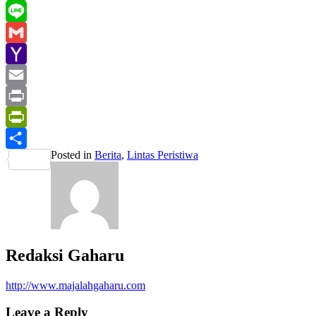
WhatsApp
Line
Gmail
Yahoo
Mail
Email
Print
PrintFriendly
Posted in
Berita
,
Lintas Peristiwa
Share
Redaksi Gaharu
http://www.majalahgaharu.com
Leave a Reply