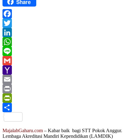
Share
Facebook
Twitter
LinkedIn
WhatsApp
Line
Gmail
Yahoo
Mail
Email
Print
PrintFriendly
Share
MajalahGaharu.com
– Kabar baik bagi STT Pokok Anggur.
Lembaga Akreditasi Mandiri Kependidikan (LAMDIK)