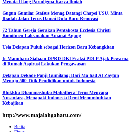
Menata Ulang Paradigma Karya Ilmiah
Gugun Gumilar Stafsus Menag Datangi Chapel USU, Minta
Ibadah Jalan Terus Damai Dulu Baru Renovasi
72 Tahun Gereja Gerakan Pentakosta Ecclesia Christi
Komitmen Laksanakan Amanat Agung
Usia Delapan Puluh sebagai Horizon Baru Kebangkitan
Ir Manuhara Siahaan DPRD DKI Fraksi PDI P Ajak Pewarna
di Rumah Aspirasi Lakukan Pengawasan
Delapan Dekade Panji Gumilang: Dari Ma’had Al-Zaytun
Menuju 500 Titik Pendidikan untuk Indonesia
Bhikkhu Dhammashubo Mahathera Terus Menyapa
Nusantara, Menapaki Indonesia Demi Menumbuhkan
Kebajikan
http://www.majalahgaharu.com/
Berita
Figur