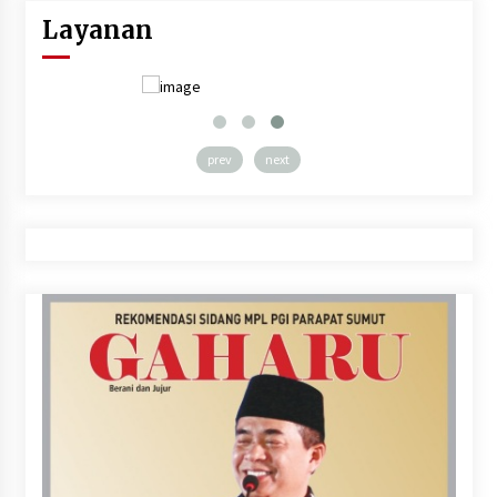
Layanan
prev
next