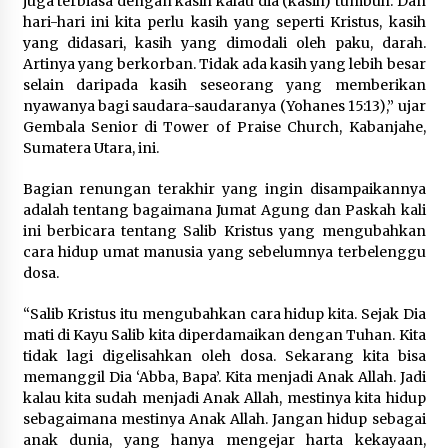
juga terbiasa dengan kasih kalau dia (kasih) tumbuh. Dan
hari-hari ini kita perlu kasih yang seperti Kristus, kasih
yang didasari, kasih yang dimodali oleh paku, darah.
Artinya yang berkorban. Tidak ada kasih yang lebih besar
selain daripada kasih seseorang yang memberikan
nyawanya bagi saudara-saudaranya (Yohanes 15:13),” ujar
Gembala Senior di Tower of Praise Church, Kabanjahe,
Sumatera Utara, ini.
Bagian renungan terakhir yang ingin disampaikannya
adalah tentang bagaimana Jumat Agung dan Paskah kali
ini berbicara tentang Salib Kristus yang mengubahkan
cara hidup umat manusia yang sebelumnya terbelenggu
dosa.
“Salib Kristus itu mengubahkan cara hidup kita. Sejak Dia
mati di Kayu Salib kita diperdamaikan dengan Tuhan. Kita
tidak lagi digelisahkan oleh dosa. Sekarang kita bisa
memanggil Dia ‘Abba, Bapa’. Kita menjadi Anak Allah. Jadi
kalau kita sudah menjadi Anak Allah, mestinya kita hidup
sebagaimana mestinya Anak Allah. Jangan hidup sebagai
anak dunia, yang hanya mengejar harta kekayaan,