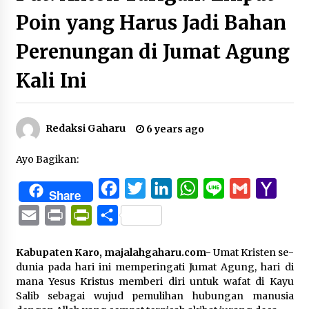
Poin yang Harus Jadi Bahan
Perenungan di Jumat Agung
Kali Ini
Redaksi Gaharu
6 years ago
Ayo Bagikan:
Facebook
Twitter
LinkedIn
WhatsApp
Line
Gmail
Yaho
Share
Mail
Email
Print
PrintFriendly
Share
Kabupaten Karo, majalahgaharu.com-
Umat Kristen se-
dunia pada hari ini memperingati Jumat Agung, hari di
mana Yesus Kristus memberi diri untuk wafat di Kayu
Salib sebagai wujud pemulihan hubungan manusia