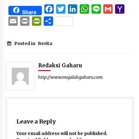
Facebook
Twitter
LinkedIn
WhatsApp
Line
Gmail
Yaho
Share
Mail
Email
Print
PrintFriendly
Share
Posted in
Berita
Redaksi Gaharu
http://www.majalahgaharu.com
Leave a Reply
Your email address will not be published.