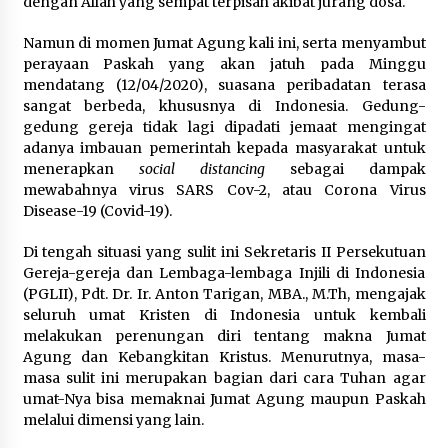
dengan Allah yang sempat terpisah akibat jurang dosa.
Namun di momen Jumat Agung kali ini, serta menyambut
perayaan Paskah yang akan jatuh pada Minggu
mendatang (12/04/2020), suasana peribadatan terasa
sangat berbeda, khususnya di Indonesia. Gedung-
gedung gereja tidak lagi dipadati jemaat mengingat
adanya imbauan pemerintah kepada masyarakat untuk
menerapkan
social distancing
sebagai dampak
mewabahnya virus SARS Cov-2, atau Corona Virus
Disease-19 (Covid-19).
Di tengah situasi yang sulit ini Sekretaris II Persekutuan
Gereja-gereja dan Lembaga-lembaga Injili di Indonesia
(PGLII), Pdt. Dr. Ir. Anton Tarigan, MBA., M.Th, mengajak
seluruh umat Kristen di Indonesia untuk kembali
melakukan perenungan diri tentang makna Jumat
Agung dan Kebangkitan Kristus. Menurutnya, masa-
masa sulit ini merupakan bagian dari cara Tuhan agar
umat-Nya bisa memaknai Jumat Agung maupun Paskah
melalui dimensi yang lain.