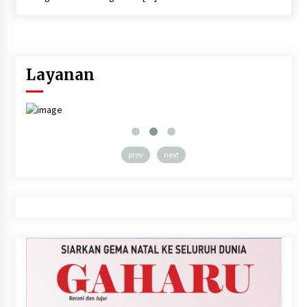
Layanan
prev
next