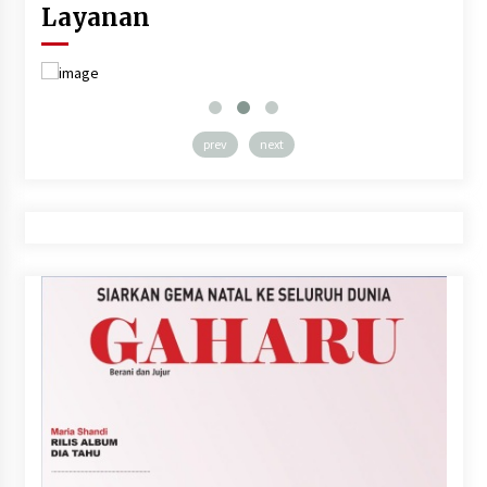
Layanan
prev
next