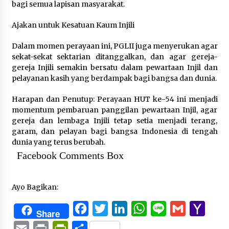
bagi semua lapisan masyarakat.
Ajakan untuk Kesatuan Kaum Injili
Dalam momen perayaan ini, PGLII juga menyerukan agar
sekat-sekat sektarian ditanggalkan, dan agar gereja-
gereja Injili semakin bersatu dalam pewartaan Injil dan
pelayanan kasih yang berdampak bagi bangsa dan dunia.
Harapan dan Penutup: Perayaan HUT ke-54 ini menjadi
momentum pembaruan panggilan pewartaan Injil, agar
gereja dan lembaga Injili tetap setia menjadi terang,
garam, dan pelayan bagi bangsa Indonesia di tengah
dunia yang terus berubah.
Facebook Comments Box
Ayo Bagikan:
Facebook
Twitter
LinkedIn
WhatsApp
Line
Gmail
Yaho
Share
Mail
Email
Print
PrintFriendly
Share