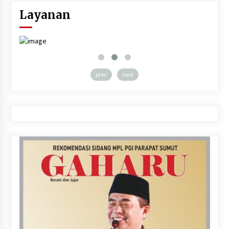
Layanan
prev
next