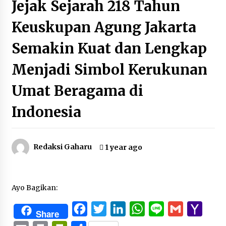
Jejak Sejarah 218 Tahun
Keuskupan Agung Jakarta
Semakin Kuat dan Lengkap
Menjadi Simbol Kerukunan
Umat Beragama di
Indonesia
Redaksi Gaharu
1 year ago
Ayo Bagikan:
Facebook
Twitter
LinkedIn
WhatsApp
Line
Gmail
Yaho
Share
Mail