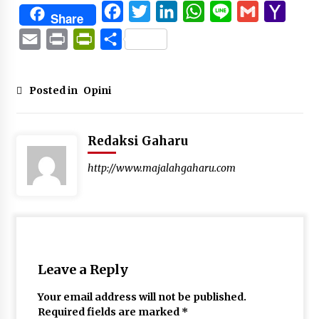
Facebook
Twitter
LinkedIn
WhatsApp
Line
Gmail
Yaho
Share
Mail
Email
Print
PrintFriendly
Share
Posted in
Opini
Redaksi Gaharu
http://www.majalahgaharu.com
Leave a Reply
Your email address will not be published.
Required fields are marked
*