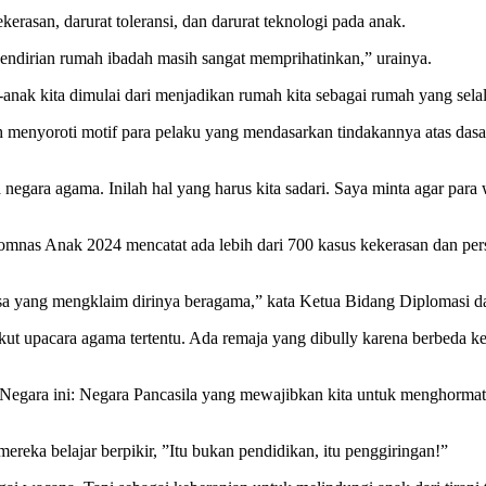
ekerasan, darurat toleransi, dan darurat teknologi pada anak.
endirian rumah ibadah masih sangat memprihatinkan,” urainya.
ak kita dimulai dari menjadikan rumah kita sebagai rumah yang selalu
ih menyoroti motif para pelaku yang mendasarkan tindakannya atas d
egara agama. Inilah hal yang harus kita sadari. Saya minta agar para w
nas Anak 2024 mencatat ada lebih dari 700 kasus kekerasan dan per
asa yang mengklaim dirinya beragama,” kata Ketua Bidang Diplomasi
 ikut upacara agama tertentu. Ada remaja yang dibully karena berbeda k
 Negara ini: Negara Pancasila yang mewajibkan kita untuk menghormati
reka belajar berpikir, ”Itu bukan pendidikan, itu penggiringan!”