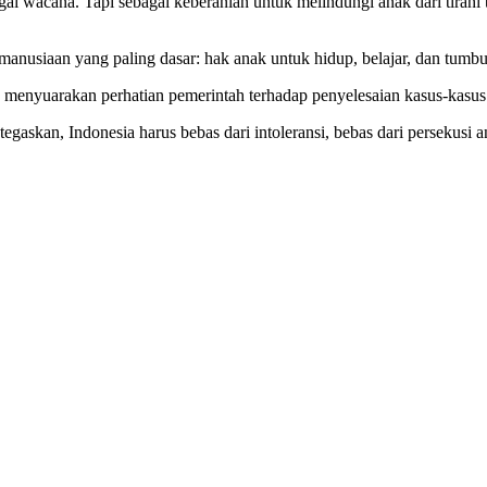
ai wacana. Tapi sebagai keberanian untuk melindungi anak dari tirani 
manusiaan yang paling dasar: hak anak untuk hidup, belajar, dan tumbuh
enyuarakan perhatian pemerintah terhadap penyelesaian kasus-kasus i
tegaskan, Indonesia harus bebas dari intoleransi, bebas dari persekusi 