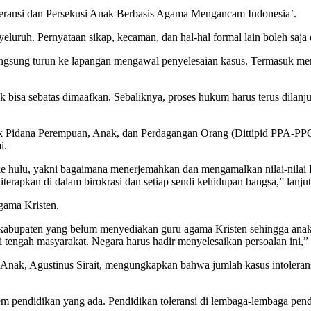
ntoleransi dan Persekusi Anak Berbasis Agama Mengancam Indonesia’.
enyeluruh. Pernyataan sikap, kecaman, dan hal-hal formal lain boleh s
angsung turun ke lapangan mengawal penyelesaian kasus. Termasuk me
 bisa sebatas dimaafkan. Sebaliknya, proses hukum harus terus dilanjut
Pidana Perempuan, Anak, dan Perdagangan Orang (Dittipid PPA-PPO) 
i.
 hulu, yakni bagaimana menerjemahkan dan mengamalkan nilai-nilai Pa
diterapkan di dalam birokrasi dan setiap sendi kehidupan bangsa,” lanjut
gama Kristen.
 kabupaten yang belum menyediakan guru agama Kristen sehingga anak-a
 tengah masyarakat. Negara harus hadir menyelesaikan persoalan ini,” 
nak, Agustinus Sirait, mengungkapkan bahwa jumlah kasus intoleransi 
istem pendidikan yang ada. Pendidikan toleransi di lembaga-lembaga pend