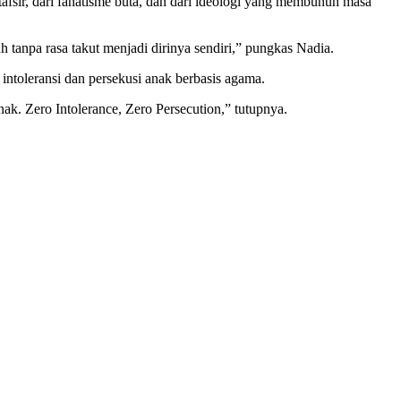
tafsir, dari fanatisme buta, dan dari ideologi yang membunuh masa
 tanpa rasa takut menjadi dirinya sendiri,” pungkas Nadia.
ntoleransi dan persekusi anak berbasis agama.
anak. Zero Intolerance, Zero Persecution,” tutupnya.