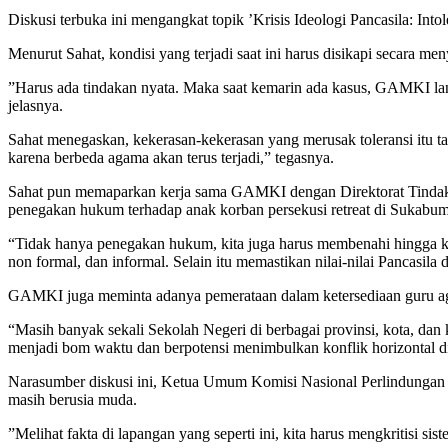
Diskusi terbuka ini mengangkat topik ’Krisis Ideologi Pancasila: I
Menurut Sahat, kondisi yang terjadi saat ini harus disikapi secara m
”Harus ada tindakan nyata. Maka saat kemarin ada kasus, GAMKI l
jelasnya.
Sahat menegaskan, kekerasan-kekerasan yang merusak toleransi itu tak
karena berbeda agama akan terus terjadi,” tegasnya.
Sahat pun memaparkan kerja sama GAMKI dengan Direktorat Tindak 
penegakan hukum terhadap anak korban persekusi retreat di Sukabum
“Tidak hanya penegakan hukum, kita juga harus membenahi hingga ke
non formal, dan informal. Selain itu memastikan nilai-nilai Pancasila 
GAMKI juga meminta adanya pemerataan dalam ketersediaan guru a
“Masih banyak sekali Sekolah Negeri di berbagai provinsi, kota, dan
menjadi bom waktu dan berpotensi menimbulkan konflik horizontal di
Narasumber diskusi ini, Ketua Umum Komisi Nasional Perlindungan A
masih berusia muda.
”Melihat fakta di lapangan yang seperti ini, kita harus mengkritisi s