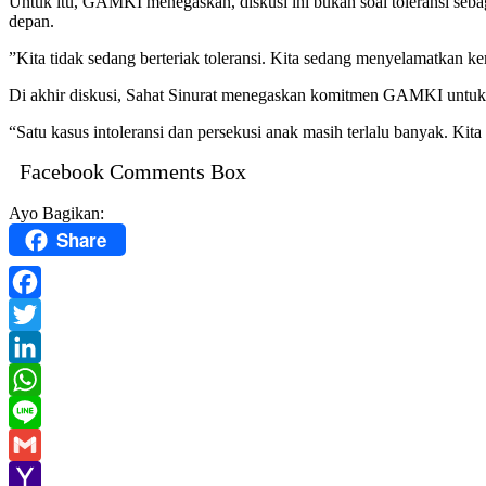
Untuk itu, GAMKI menegaskan, diskusi ini bukan soal toleransi sebag
depan.
”Kita tidak sedang berteriak toleransi. Kita sedang menyelamatkan ke
Di akhir diskusi, Sahat Sinurat menegaskan komitmen GAMKI untuk m
“Satu kasus intoleransi dan persekusi anak masih terlalu banyak. Kita 
Facebook Comments Box
Ayo Bagikan:
Share
Facebook
Twitter
LinkedIn
WhatsApp
Line
Gmail