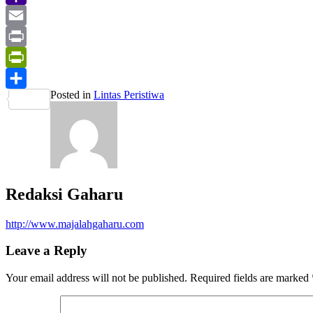
Yahoo
Mail
Email
Print
PrintFriendly
Posted in
Lintas Peristiwa
Share
Redaksi Gaharu
http://www.majalahgaharu.com
Leave a Reply
Your email address will not be published.
Required fields are marked