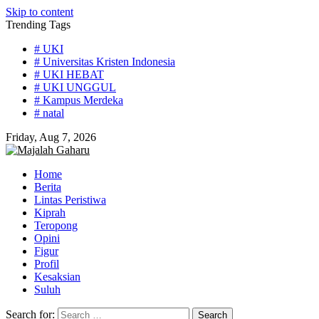
Skip to content
Trending Tags
# UKI
# Universitas Kristen Indonesia
# UKI HEBAT
# UKI UNGGUL
# Kampus Merdeka
# natal
Friday, Aug 7, 2026
Home
Berita
Lintas Peristiwa
Kiprah
Teropong
Opini
Figur
Profil
Kesaksian
Suluh
Search for: