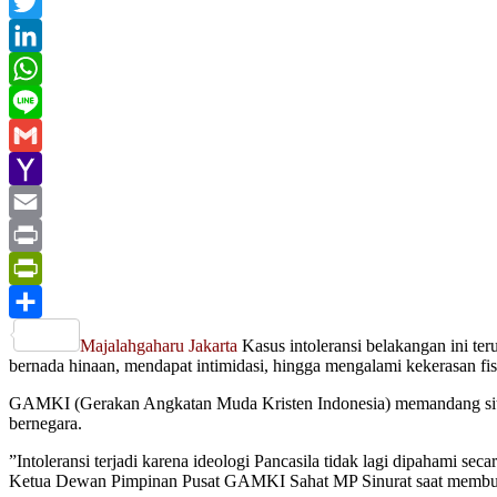
Facebook
Twitter
LinkedIn
WhatsApp
Line
Gmail
Yahoo
Mail
Email
Print
PrintFriendly
Share
Majalahgaharu Jakarta
Kasus intoleransi belakangan ini te
bernada hinaan, mendapat intimidasi, hingga mengalami kekerasan fis
GAMKI (Gerakan Angkatan Muda Kristen Indonesia) memandang situa
bernegara.
”Intoleransi terjadi karena ideologi Pancasila tidak lagi dipahami s
Ketua Dewan Pimpinan Pusat GAMKI Sahat MP Sinurat saat membuka 