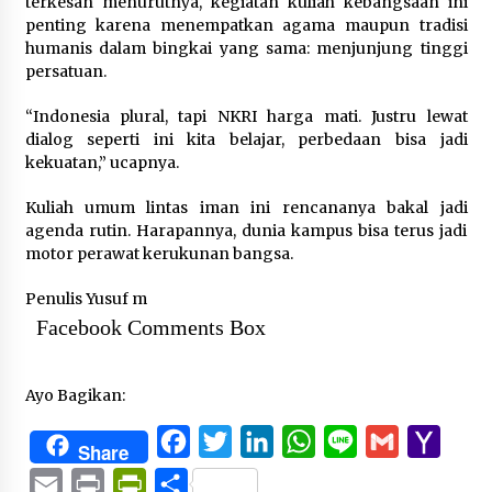
terkesan menurutnya, kegiatan kuliah kebangsaan ini
penting karena menempatkan agama maupun tradisi
humanis dalam bingkai yang sama: menjunjung tinggi
persatuan.
“Indonesia plural, tapi NKRI harga mati. Justru lewat
dialog seperti ini kita belajar, perbedaan bisa jadi
kekuatan,” ucapnya.
Kuliah umum lintas iman ini rencananya bakal jadi
agenda rutin. Harapannya, dunia kampus bisa terus jadi
motor perawat kerukunan bangsa.
Penulis Yusuf m
Facebook Comments Box
Ayo Bagikan:
Facebook
Twitter
LinkedIn
WhatsApp
Line
Gmail
Yaho
Share
Mail
Email
Print
PrintFriendly
Share