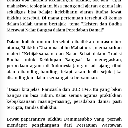
Lantas apa maksud kedatangan Bikkhu, tak lain agar
mahasiswa teologia ini bisa mengenal ajaran agama lain
sekaligus bisa belajar kelebihann ajaran Budha lewat
Bikkhu tersebut. Di mana pertemuan tersebut di kemas
dalam kuliah umum bertajuk tema “Kristen dan Budha
Merawat Nalar Bangsa dalam Peradaban Damai.”
Dalam kuliah umum tersebut dihadirkan narasumber
utama, Bhikkhu Dhammasubho Mahathera, memaparkan
materi “Kebijaksanaan dan Nalar Sehat dalam Tradisi
Budha untuk Kehidupan Bangsa.” Ia menegaskan,
perbedaan agama di Indonesia jangan jadi ajang ribut
atau dibanding-banding tetapi akan lebih sejuk jika
disandingkan dalam semangat kebersamaan.
“Dasar kita jelas: Pancasila dan UUD 1945. Itu yang bikin
bangsa ini bisa rukun. Kalau semua agama praktikkan
kebijaksanaan masing-masing, peradaban damai pasti
tercipta,” tandas Bhikkhu.
Lewat paparannya Bikkhu Dammasubho yang pernah
mendapat penghargaan dari Persatuan Wartawan