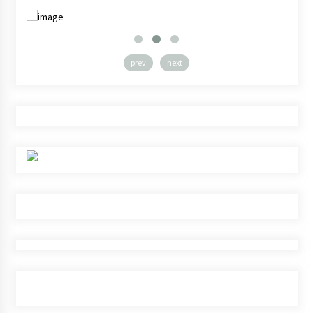
prev
next