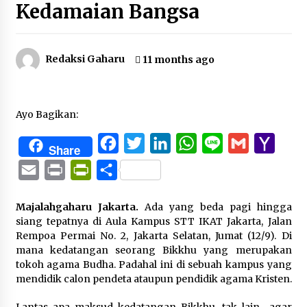
Kedamaian Bangsa
Redaksi Gaharu
11 months ago
Ayo Bagikan:
Facebook
Twitter
LinkedIn
WhatsApp
Line
Gmail
Yaho
Share
Mail
Email
Print
PrintFriendly
Share
Majalahgaharu Jakarta.
Ada yang beda pagi hingga
siang tepatnya di Aula Kampus STT IKAT Jakarta, Jalan
Rempoa Permai No. 2, Jakarta Selatan, Jumat (12/9). Di
mana kedatangan seorang Bikkhu yang merupakan
tokoh agama Budha. Padahal ini di sebuah kampus yang
mendidik calon pendeta ataupun pendidik agama Kristen.