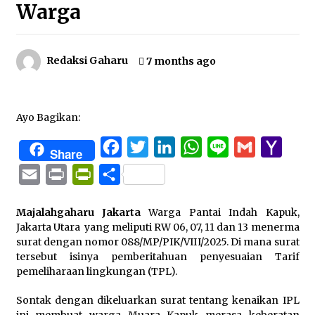
Warga
Redaksi Gaharu
7 months ago
Ayo Bagikan:
Facebook
Twitter
LinkedIn
WhatsApp
Line
Gmail
Yaho
Share
Mail
Email
Print
PrintFriendly
Share
Majalahgaharu Jakarta
Warga Pantai Indah Kapuk,
Jakarta Utara yang meliputi RW 06, 07, 11 dan 13 menerma
surat dengan nomor 088/MP/PIK/VIII/2025. Di mana surat
tersebut isinya pemberitahuan penyesuaian Tarif
pemeliharaan lingkungan (TPL).
Sontak dengan dikeluarkan surat tentang kenaikan IPL