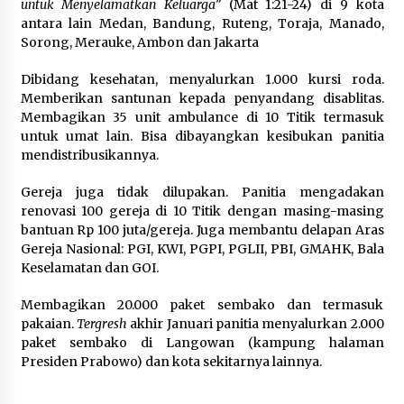
untuk Menyelamatkan Keluarga”
(Mat 1:21-24) di 9 kota
antara lain Medan, Bandung, Ruteng, Toraja, Manado,
Sorong, Merauke, Ambon dan Jakarta
Dibidang kesehatan, menyalurkan 1.000 kursi roda.
Memberikan santunan kepada penyandang disablitas.
Membagikan 35 unit ambulance di 10 Titik termasuk
untuk umat lain. Bisa dibayangkan kesibukan panitia
mendistribusikannya.
Gereja juga tidak dilupakan. Panitia mengadakan
renovasi 100 gereja di 10 Titik dengan masing-masing
bantuan Rp 100 juta/gereja. Juga membantu delapan Aras
Gereja Nasional: PGI, KWI, PGPI, PGLII, PBI, GMAHK, Bala
Keselamatan dan GOI.
Membagikan 20.000 paket sembako dan termasuk
pakaian.
Tergresh
akhir Januari panitia menyalurkan 2.000
paket sembako di Langowan (kampung halaman
Presiden Prabowo) dan kota sekitarnya lainnya.