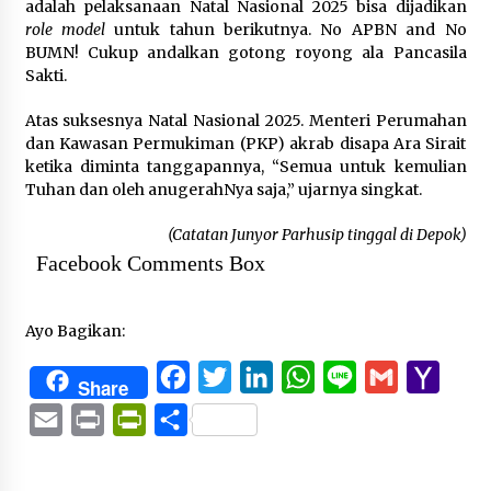
adalah pelaksanaan Natal Nasional 2025 bisa dijadikan
role model
untuk tahun berikutnya. No APBN and No
BUMN! Cukup andalkan gotong royong ala Pancasila
Sakti.
Atas suksesnya Natal Nasional 2025. Menteri Perumahan
dan Kawasan Permukiman (PKP) akrab disapa Ara Sirait
ketika diminta tanggapannya, “Semua untuk kemulian
Tuhan dan oleh anugerahNya saja,” ujarnya singkat.
(Catatan Junyor Parhusip
tinggal di Depok)
Facebook Comments Box
Ayo Bagikan:
Facebook
Twitter
LinkedIn
WhatsApp
Line
Gmail
Yaho
Share
Mail
Email
Print
PrintFriendly
Share