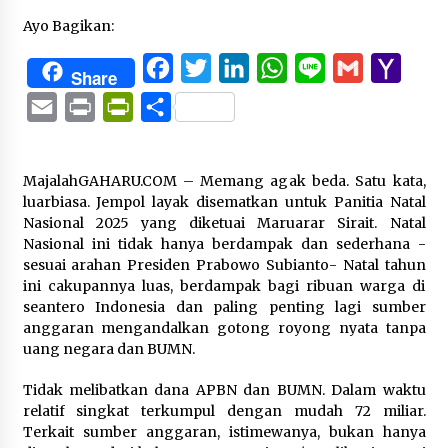
Ayo Bagikan:
Facebook
Twitter
LinkedIn
WhatsApp
Line
Gmail
Yaho
Share
Mail
Email
Print
PrintFriendly
Share
MajalahGAHARU.COM – Memang agak beda. Satu kata,
luarbiasa. Jempol layak disematkan untuk Panitia Natal
Nasional 2025 yang diketuai Maruarar Sirait. Natal
Nasional ini tidak hanya berdampak dan sederhana -
sesuai arahan Presiden Prabowo Subianto- Natal tahun
ini cakupannya luas, berdampak bagi ribuan warga di
seantero Indonesia dan paling penting lagi sumber
anggaran mengandalkan gotong royong nyata tanpa
uang negara dan BUMN.
Tidak melibatkan dana APBN dan BUMN. Dalam waktu
relatif singkat terkumpul dengan mudah 72 miliar.
Terkait sumber anggaran, istimewanya, bukan hanya