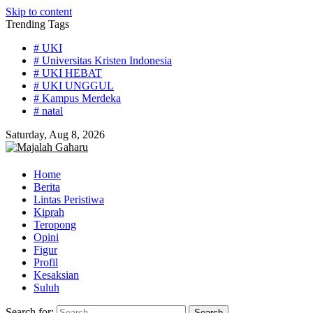
Skip to content
Trending Tags
# UKI
# Universitas Kristen Indonesia
# UKI HEBAT
# UKI UNGGUL
# Kampus Merdeka
# natal
Saturday, Aug 8, 2026
Home
Berita
Lintas Peristiwa
Kiprah
Teropong
Opini
Figur
Profil
Kesaksian
Suluh
Search for: