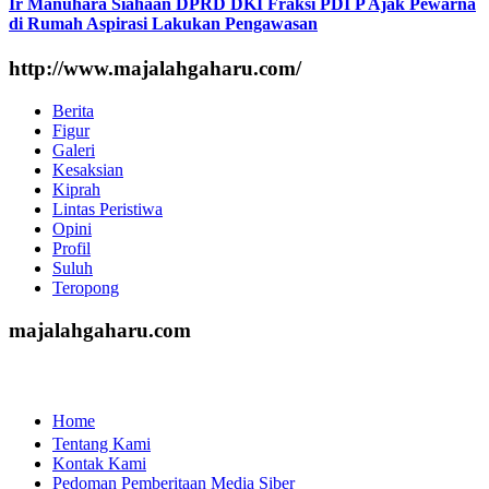
Ir Manuhara Siahaan DPRD DKI Fraksi PDI P Ajak Pewarna
di Rumah Aspirasi Lakukan Pengawasan
http://www.majalahgaharu.com/
Berita
Figur
Galeri
Kesaksian
Kiprah
Lintas Peristiwa
Opini
Profil
Suluh
Teropong
majalahgaharu.com
Home
Tentang Kami
Kontak Kami
Pedoman Pemberitaan Media Siber