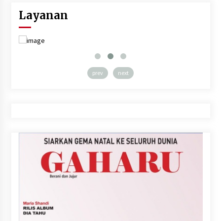
Layanan
prev
next