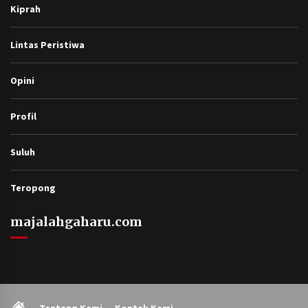
Kiprah
Lintas Peristiwa
Opini
Profil
Suluh
Teropong
majalahgaharu.com
Home
Tentang Kami
Kontak Kami