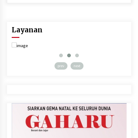
Layanan
prev
next