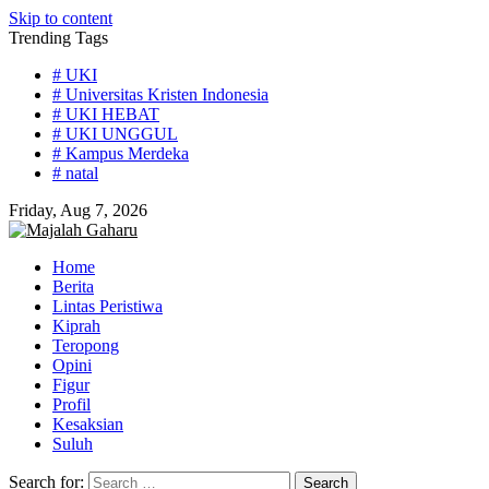
Skip to content
Trending Tags
# UKI
# Universitas Kristen Indonesia
# UKI HEBAT
# UKI UNGGUL
# Kampus Merdeka
# natal
Friday, Aug 7, 2026
Home
Berita
Lintas Peristiwa
Kiprah
Teropong
Opini
Figur
Profil
Kesaksian
Suluh
Search for: