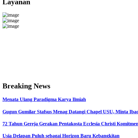
Layanan
Breaking News
Menata Ulang Paradigma Karya Ilmiah
Gugun Gumilar Stafsus Menag Datangi Chapel USU, Minta Iba
72 Tahun Gereja Gerakan Pentakosta Ecclesia Christi Komit
Usia Delapan Puluh sebagai Horizon Baru Kebangkitan