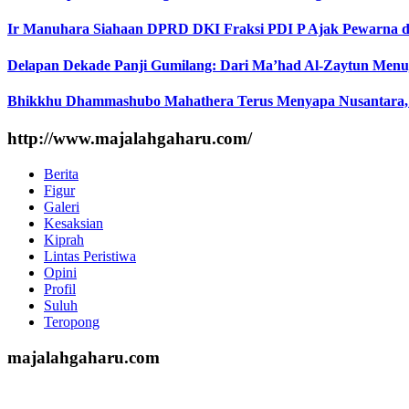
Ir Manuhara Siahaan DPRD DKI Fraksi PDI P Ajak Pewarna d
Delapan Dekade Panji Gumilang: Dari Ma’had Al-Zaytun Menuj
Bhikkhu Dhammashubo Mahathera Terus Menyapa Nusantara,
http://www.majalahgaharu.com/
Berita
Figur
Galeri
Kesaksian
Kiprah
Lintas Peristiwa
Opini
Profil
Suluh
Teropong
majalahgaharu.com