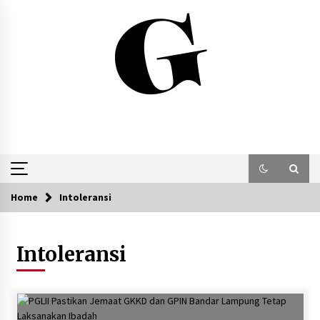
Skip
to
content
Home
Intoleransi
Intoleransi