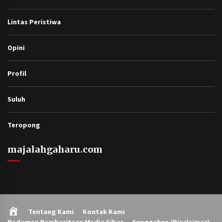
Lintas Peristiwa
Opini
Profil
Suluh
Teropong
majalahgaharu.com
Home
Tentang Kami
Kontak Kami
Pedoman Pemberitaan Media Siber
Sanggahan (Disclaimer)