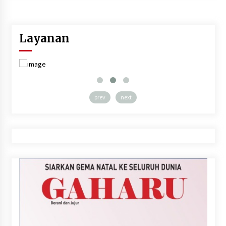
Layanan
prev
next