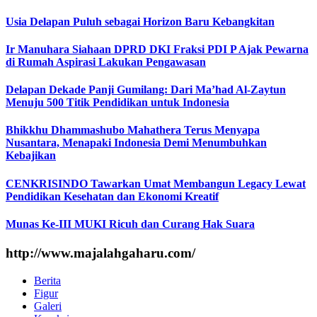
Usia Delapan Puluh sebagai Horizon Baru Kebangkitan
Ir Manuhara Siahaan DPRD DKI Fraksi PDI P Ajak Pewarna
di Rumah Aspirasi Lakukan Pengawasan
Delapan Dekade Panji Gumilang: Dari Ma’had Al-Zaytun
Menuju 500 Titik Pendidikan untuk Indonesia
Bhikkhu Dhammashubo Mahathera Terus Menyapa
Nusantara, Menapaki Indonesia Demi Menumbuhkan
Kebajikan
CENKRISINDO Tawarkan Umat Membangun Legacy Lewat
Pendidikan Kesehatan dan Ekonomi Kreatif
Munas Ke-III MUKI Ricuh dan Curang Hak Suara
http://www.majalahgaharu.com/
Berita
Figur
Galeri