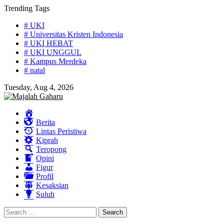
Skip
Trending Tags
to
# UKI
content
# Universitas Kristen Indonesia
# UKI HEBAT
# UKI UNGGUL
# Kampus Merdeka
# natal
Tuesday, Aug 4, 2026
Home
Berita
Lintas Peristiwa
Kiprah
Teropong
Opini
Figur
Profil
Kesaksian
Suluh
Search
for: