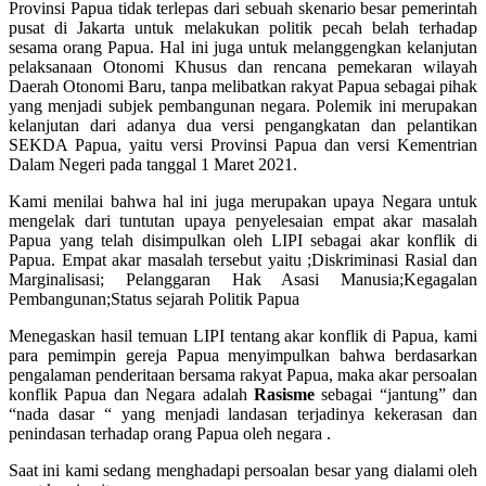
Provinsi Papua tidak terlepas dari sebuah skenario besar pemerintah
pusat di Jakarta untuk melakukan politik pecah belah terhadap
sesama orang Papua. Hal ini juga untuk melanggengkan kelanjutan
pelaksanaan Otonomi Khusus dan rencana pemekaran wilayah
Daerah Otonomi Baru, tanpa melibatkan rakyat Papua sebagai pihak
yang menjadi subjek pembangunan negara. Polemik ini merupakan
kelanjutan dari adanya dua versi pengangkatan dan pelantikan
SEKDA Papua, yaitu versi Provinsi Papua dan versi Kementrian
Dalam Negeri pada tanggal 1 Maret 2021.
Kami menilai bahwa hal ini juga merupakan upaya Negara untuk
mengelak dari tuntutan upaya penyelesaian empat akar masalah
Papua yang telah disimpulkan oleh LIPI sebagai akar konflik di
Papua. Empat akar masalah tersebut yaitu ;Diskriminasi Rasial dan
Marginalisasi; Pelanggaran Hak Asasi Manusia;Kegagalan
Pembangunan;Status sejarah Politik Papua
Menegaskan hasil temuan LIPI tentang akar konflik di Papua, kami
para pemimpin gereja Papua menyimpulkan bahwa berdasarkan
pengalaman penderitaan bersama rakyat Papua, maka akar persoalan
konflik Papua dan Negara adalah
Rasisme
sebagai “jantung” dan
“nada dasar “ yang menjadi landasan terjadinya kekerasan dan
penindasan terhadap orang Papua oleh negara .
Saat ini kami sedang menghadapi persoalan besar yang dialami oleh