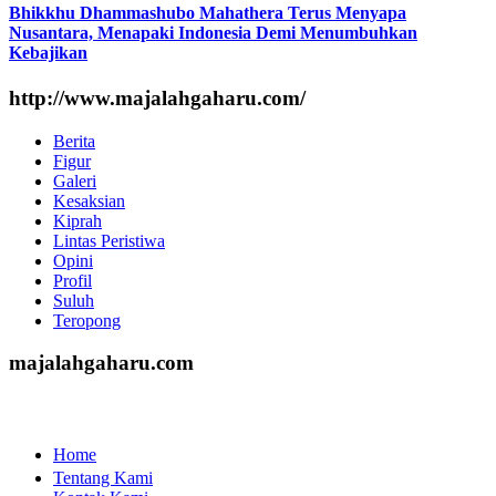
Bhikkhu Dhammashubo Mahathera Terus Menyapa
Nusantara, Menapaki Indonesia Demi Menumbuhkan
Kebajikan
http://www.majalahgaharu.com/
Berita
Figur
Galeri
Kesaksian
Kiprah
Lintas Peristiwa
Opini
Profil
Suluh
Teropong
majalahgaharu.com
Home
Tentang Kami