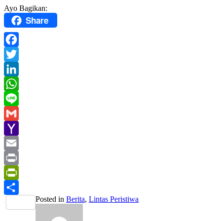
Ayo Bagikan:
Share
Facebook
Twitter
LinkedIn
WhatsApp
Line
Gmail
Yahoo
Mail
Email
Print
PrintFriendly
Posted in
Berita
,
Lintas Peristiwa
Share