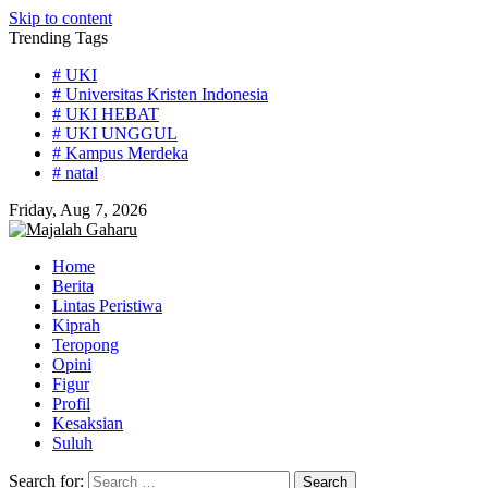
Skip to content
Trending Tags
# UKI
# Universitas Kristen Indonesia
# UKI HEBAT
# UKI UNGGUL
# Kampus Merdeka
# natal
Friday, Aug 7, 2026
Home
Berita
Lintas Peristiwa
Kiprah
Teropong
Opini
Figur
Profil
Kesaksian
Suluh
Search for: