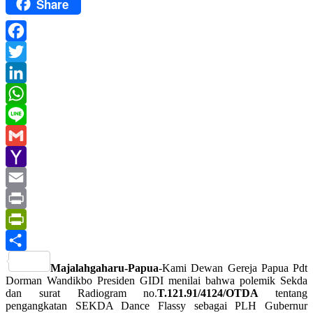
Share
Facebook
Twitter
LinkedIn
WhatsApp
Line
Gmail
Yahoo
Mail
Email
Print
PrintFriendly
Share
Majalahgaharu-Papua
-Kami Dewan Gereja Papua Pdt
Dorman Wandikbo Presiden GIDI menilai bahwa polemik Sekda
dan surat Radiogram no.
T.121.91/4124/OTDA
tentang
pengangkatan SEKDA Dance Flassy sebagai PLH Gubernur