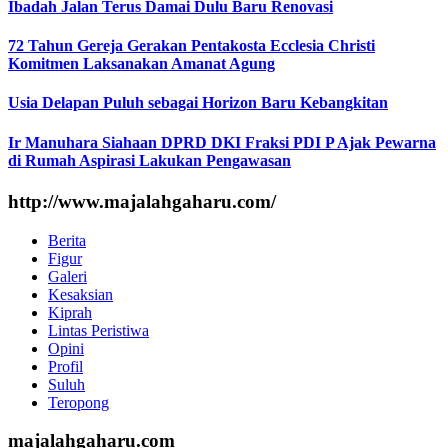
Ibadah Jalan Terus Damai Dulu Baru Renovasi
72 Tahun Gereja Gerakan Pentakosta Ecclesia Christi
Komitmen Laksanakan Amanat Agung
Usia Delapan Puluh sebagai Horizon Baru Kebangkitan
Ir Manuhara Siahaan DPRD DKI Fraksi PDI P Ajak Pewarna
di Rumah Aspirasi Lakukan Pengawasan
http://www.majalahgaharu.com/
Berita
Figur
Galeri
Kesaksian
Kiprah
Lintas Peristiwa
Opini
Profil
Suluh
Teropong
majalahgaharu.com