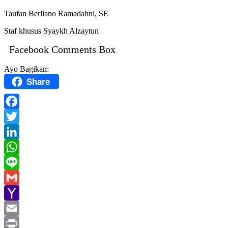
Taufan Berliano Ramadahni, SE
Staf khusus Syaykh Alzaytun
Facebook Comments Box
Ayo Bagikan:
Share
Facebook
Twitter
LinkedIn
WhatsApp
Line
Gmail
Yahoo
Mail
Email