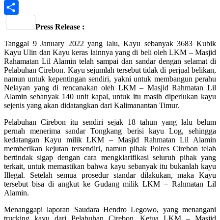
PrintFriendly
Share
Press Release :
Tanggal 9 January 2022 yang lalu, Kayu sebanyak 3683 Kubik
Kayu Ulin dan Kayu keras lainnya yang di beli oleh LKM – Masjid
Rahamatan Lil Alamin telah sampai dan sandar dengan selamat di
Pelabuhan Cirebon. Kayu sejumlah tersebut tidak di perjual belikan,
namun untuk kepentingan sendiri, yakni untuk membangun perahu
Nelayan yang di rencanakan oleh LKM – Masjid Rahmatan Lil
Alamin sebanyak 140 unit kapal, untuk itu masih diperlukan kayu
sejenis yang akan didatangkan dari Kalimanantan Timur.
Pelabuhan Cirebon itu sendiri sejak 18 tahun yang lalu belum
pernah menerima sandar Tongkang berisi kayu Log, sehingga
kedatangan Kayu milik LKM – Masjid Rahmatan Lil Alamin
memberikan kejutan tersendiri, namun pihak Polres Cirebon telah
bertindak sigap dengan cara mengklarifikasi seluruh pihak yang
terkait, untuk memastikan bahwa kayu sebanyak itu bukanlah kayu
Illegal. Setelah semua prosedur standar dilakukan, maka Kayu
tersebut bisa di angkut ke Gudang milik LKM – Rahmatan Lil
Alamin.
Menanggapi laporan Saudara Hendro Legowo, yang menangani
trucking kayu dari Pelabuhan Cirebon, Ketua LKM – Masjid