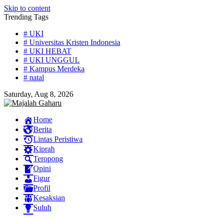
Skip to content
Trending Tags
# UKI
# Universitas Kristen Indonesia
# UKI HEBAT
# UKI UNGGUL
# Kampus Merdeka
# natal
Saturday, Aug 8, 2026
Home
Berita
Lintas Peristiwa
Kiprah
Teropong
Opini
Figur
Profil
Kesaksian
Suluh