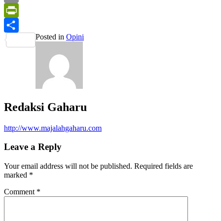
Print
PrintFriendly
Posted in
Opini
Share
Redaksi Gaharu
http://www.majalahgaharu.com
Leave a Reply
Your email address will not be published.
Required fields are
marked
*
Comment
*