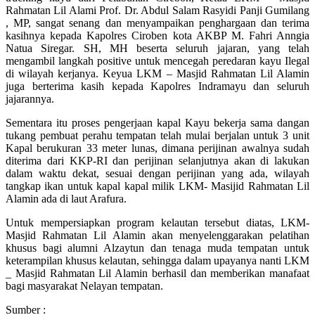
Rahmatan Lil Alami Prof. Dr. Abdul Salam Rasyidi Panji Gumilang
, MP, sangat senang dan menyampaikan penghargaan dan terima
kasihnya kepada Kapolres Ciroben kota AKBP M. Fahri Anngia
Natua Siregar. SH, MH beserta seluruh jajaran, yang telah
mengambil langkah positive untuk mencegah peredaran kayu Ilegal
di wilayah kerjanya. Keyua LKM – Masjid Rahmatan Lil Alamin
juga berterima kasih kepada Kapolres Indramayu dan seluruh
jajarannya.
Sementara itu proses pengerjaan kapal Kayu bekerja sama dangan
tukang pembuat perahu tempatan telah mulai berjalan untuk 3 unit
Kapal berukuran 33 meter lunas, dimana perijinan awalnya sudah
diterima dari KKP-RI dan perijinan selanjutnya akan di lakukan
dalam waktu dekat, sesuai dengan perijinan yang ada, wilayah
tangkap ikan untuk kapal kapal milik LKM- Masijid Rahmatan Lil
Alamin ada di laut Arafura.
Untuk mempersiapkan program kelautan tersebut diatas, LKM-
Masjid Rahmatan Lil Alamin akan menyelenggarakan pelatihan
khusus bagi alumni Alzaytun dan tenaga muda tempatan untuk
keterampilan khusus kelautan, sehingga dalam upayanya nanti LKM
_ Masjid Rahmatan Lil Alamin berhasil dan memberikan manafaat
bagi masyarakat Nelayan tempatan.
Sumber :