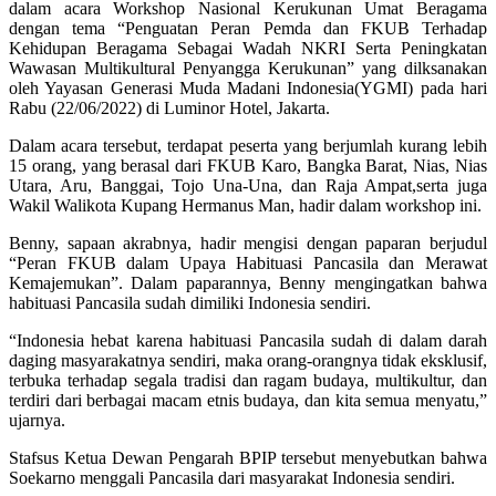
dalam acara Workshop Nasional Kerukunan Umat Beragama
dengan tema “Penguatan Peran Pemda dan FKUB Terhadap
Kehidupan Beragama Sebagai Wadah NKRI Serta Peningkatan
Wawasan Multikultural Penyangga Kerukunan” yang dilksanakan
oleh Yayasan Generasi Muda Madani Indonesia(YGMI) pada hari
Rabu (22/06/2022) di Luminor Hotel, Jakarta.
Dalam acara tersebut, terdapat peserta yang berjumlah kurang lebih
15 orang, yang berasal dari FKUB Karo, Bangka Barat, Nias, Nias
Utara, Aru, Banggai, Tojo Una-Una, dan Raja Ampat,serta juga
Wakil Walikota Kupang Hermanus Man, hadir dalam workshop ini.
Benny, sapaan akrabnya, hadir mengisi dengan paparan berjudul
“Peran FKUB dalam Upaya Habituasi Pancasila dan Merawat
Kemajemukan”. Dalam paparannya, Benny mengingatkan bahwa
habituasi Pancasila sudah dimiliki Indonesia sendiri.
“Indonesia hebat karena habituasi Pancasila sudah di dalam darah
daging masyarakatnya sendiri, maka orang-orangnya tidak eksklusif,
terbuka terhadap segala tradisi dan ragam budaya, multikultur, dan
terdiri dari berbagai macam etnis budaya, dan kita semua menyatu,”
ujarnya.
Stafsus Ketua Dewan Pengarah BPIP tersebut menyebutkan bahwa
Soekarno menggali Pancasila dari masyarakat Indonesia sendiri.