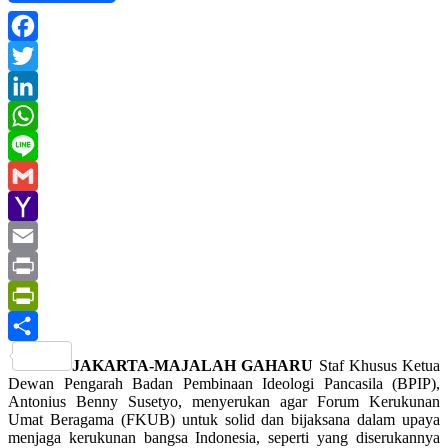
Facebook
Twitter
LinkedIn
WhatsApp
Line
Gmail
Yahoo
Mail
Email
Print
PrintFriendly
Share
JAKARTA-MAJALAH GAHARU
Staf Khusus Ketua
Dewan Pengarah Badan Pembinaan Ideologi Pancasila (BPIP),
Antonius Benny Susetyo, menyerukan agar Forum Kerukunan
Umat Beragama (FKUB) untuk solid dan bijaksana dalam upaya
menjaga kerukunan bangsa Indonesia, seperti yang diserukannya