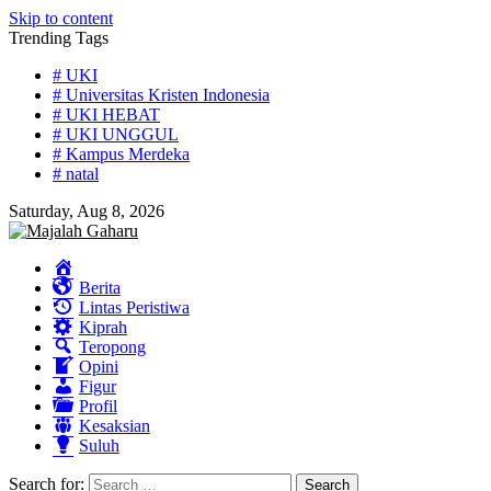
Skip to content
Trending Tags
# UKI
# Universitas Kristen Indonesia
# UKI HEBAT
# UKI UNGGUL
# Kampus Merdeka
# natal
Saturday, Aug 8, 2026
Home
Berita
Lintas Peristiwa
Kiprah
Teropong
Opini
Figur
Profil
Kesaksian
Suluh
Search for: