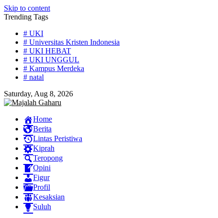
Skip to content
Trending Tags
# UKI
# Universitas Kristen Indonesia
# UKI HEBAT
# UKI UNGGUL
# Kampus Merdeka
# natal
Saturday, Aug 8, 2026
Home
Berita
Lintas Peristiwa
Kiprah
Teropong
Opini
Figur
Profil
Kesaksian
Suluh