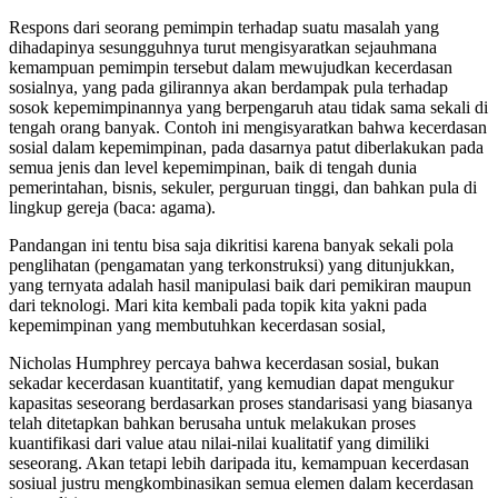
Respons dari seorang pemimpin terhadap suatu masalah yang
dihadapinya sesungguhnya turut mengisyaratkan sejauhmana
kemampuan pemimpin tersebut dalam mewujudkan kecerdasan
sosialnya, yang pada gilirannya akan berdampak pula terhadap
sosok kepemimpinannya yang berpengaruh atau tidak sama sekali di
tengah orang banyak. Contoh ini mengisyaratkan bahwa kecerdasan
sosial dalam kepemimpinan, pada dasarnya patut diberlakukan pada
semua jenis dan level kepemimpinan, baik di tengah dunia
pemerintahan, bisnis, sekuler, perguruan tinggi, dan bahkan pula di
lingkup gereja (baca: agama).
Pandangan ini tentu bisa saja dikritisi karena banyak sekali pola
penglihatan (pengamatan yang terkonstruksi) yang ditunjukkan,
yang ternyata adalah hasil manipulasi baik dari pemikiran maupun
dari teknologi. Mari kita kembali pada topik kita yakni pada
kepemimpinan yang membutuhkan kecerdasan sosial,
Nicholas Humphrey percaya bahwa kecerdasan sosial, bukan
sekadar kecerdasan kuantitatif, yang kemudian dapat mengukur
kapasitas seseorang berdasarkan proses standarisasi yang biasanya
telah ditetapkan bahkan berusaha untuk melakukan proses
kuantifikasi dari value atau nilai-nilai kualitatif yang dimiliki
seseorang. Akan tetapi lebih daripada itu, kemampuan kecerdasan
sosiual justru mengkombinasikan semua elemen dalam kecerdasan