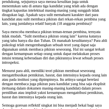
pendukung, sejujurnya saya merasa kesulitan juga untuk
menentukan satu di antara tiga kandidat yang telah ada dengan
tingkat kapasitas intelektual masing-masing yang sungguh tidak
diragukan lagi. Apakah saya sulit memahami karakter dari para
kandidat atau sulit membaca pikiran dari rekan-rekan pembina yang
lain, yang jumlahnya relatif banyak (18 anggota pembina)?
Saya mencoba membaca pikiran teman-teman pembina, ternyata
tidak mudah. “Sulit membaca pikiran orang lain” karena katanya
yang tahu hanya dia dan Tuhan. Di manakah kesulitannya? Para ahli
psikologi telah mengembangkan sebuah teori yang dapat saja
digunakan untuk membaca pikiran seseorang. Hal ini sangat terkait
dengan kemampuan setiap orang untuk dapat melakukan proses
intuisi tentang keberadaan diri dan pikirannya lewat sebuah proses
introspeksi.
Menurut para ahli, memiliki teori pikiran membuat seseorang
mengatribusikan pemikiran, hasrat, dan intensinya kepada orang lain
atau pada institusi yang dipimpinnya. Itu artinya sangat berelasi
dengan membaca juga pikiran para kandidat yang bisa saja eksplisit
(tertuang dalam dokumen masing-masing kandidat) dalam proses
pemilihan atau implisit yakni kemampuan mengatribusi pemikiran,
hasrat dan intensinya kepada orang lain.
Semoga goresan reflektif singkat ini bisa menjadi bekal bagi saya