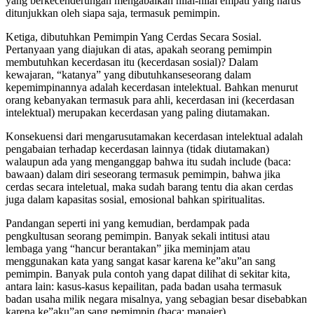
yang berkecenderungan mengabaikan nilai-nilai empati yang harus
ditunjukkan oleh siapa saja, termasuk pemimpin.
Ketiga, dibutuhkan Pemimpin Yang Cerdas Secara Sosial.
Pertanyaan yang diajukan di atas, apakah seorang pemimpin
membutuhkan kecerdasan itu (kecerdasan sosial)? Dalam
kewajaran, “katanya” yang dibutuhkanseseorang dalam
kepemimpinannya adalah kecerdasan intelektual. Bahkan menurut
orang kebanyakan termasuk para ahli, kecerdasan ini (kecerdasan
intelektual) merupakan kecerdasan yang paling diutamakan.
Konsekuensi dari mengarusutamakan kecerdasan intelektual adalah
pengabaian terhadap kecerdasan lainnya (tidak diutamakan)
walaupun ada yang menganggap bahwa itu sudah include (baca:
bawaan) dalam diri seseorang termasuk pemimpin, bahwa jika
cerdas secara inteletual, maka sudah barang tentu dia akan cerdas
juga dalam kapasitas sosial, emosional bahkan spiritualitas.
Pandangan seperti ini yang kemudian, berdampak pada
pengkultusan seorang pemimpin. Banyak sekali intitusi atau
lembaga yang “hancur berantakan” jika meminjam atau
menggunakan kata yang sangat kasar karena ke”aku”an sang
pemimpin. Banyak pula contoh yang dapat dilihat di sekitar kita,
antara lain: kasus-kasus kepailitan, pada badan usaha termasuk
badan usaha milik negara misalnya, yang sebagian besar disebabkan
karena ke”aku”an sang pemimpin (baca: manajer).