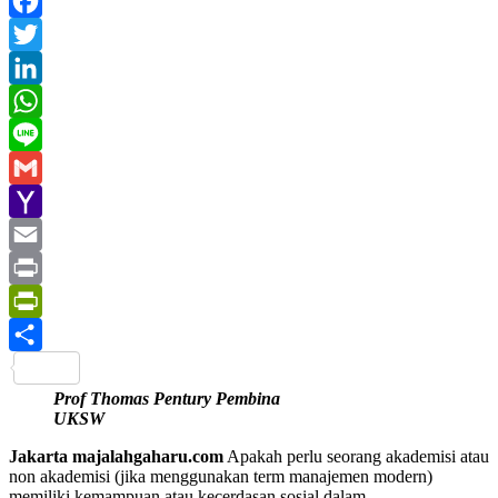
Facebook
Twitter
LinkedIn
WhatsApp
Line
Gmail
Yahoo
Mail
Email
Print
PrintFriendly
Share
Prof Thomas Pentury Pembina
UKSW
Jakarta majalahgaharu.com
Apakah perlu seorang akademisi atau
non akademisi (jika menggunakan term manajemen modern)
memiliki kemampuan atau kecerdasan sosial dalam