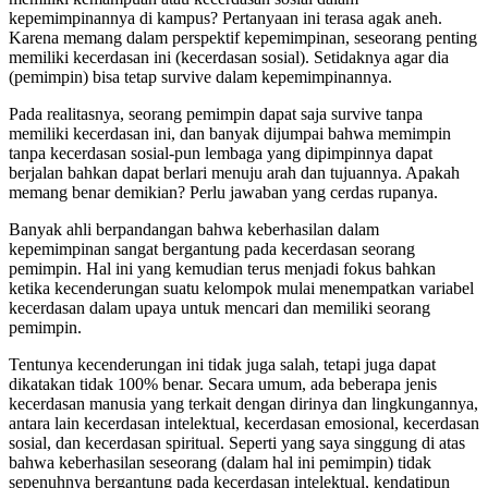
kepemimpinannya di kampus? Pertanyaan ini terasa agak aneh.
Karena memang dalam perspektif kepemimpinan, seseorang penting
memiliki kecerdasan ini (kecerdasan sosial). Setidaknya agar dia
(pemimpin) bisa tetap survive dalam kepemimpinannya.
Pada realitasnya, seorang pemimpin dapat saja survive tanpa
memiliki kecerdasan ini, dan banyak dijumpai bahwa memimpin
tanpa kecerdasan sosial-pun lembaga yang dipimpinnya dapat
berjalan bahkan dapat berlari menuju arah dan tujuannya. Apakah
memang benar demikian? Perlu jawaban yang cerdas rupanya.
Banyak ahli berpandangan bahwa keberhasilan dalam
kepemimpinan sangat bergantung pada kecerdasan seorang
pemimpin. Hal ini yang kemudian terus menjadi fokus bahkan
ketika kecenderungan suatu kelompok mulai menempatkan variabel
kecerdasan dalam upaya untuk mencari dan memiliki seorang
pemimpin.
Tentunya kecenderungan ini tidak juga salah, tetapi juga dapat
dikatakan tidak 100% benar. Secara umum, ada beberapa jenis
kecerdasan manusia yang terkait dengan dirinya dan lingkungannya,
antara lain kecerdasan intelektual, kecerdasan emosional, kecerdasan
sosial, dan kecerdasan spiritual. Seperti yang saya singgung di atas
bahwa keberhasilan seseorang (dalam hal ini pemimpin) tidak
sepenuhnya bergantung pada kecerdasan intelektual, kendatipun