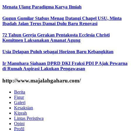
Menata Ulang Paradigma Karya Ilmiah
Gugun Gumilar Stafsus Menag Datangi Chapel USU, Minta
Ibadah Jalan Terus Damai Dulu Baru Renovasi
72 Tahun Gereja Gerakan Pentakosta Ecclesia Christi
Komitmen Laksanakan Amanat Agung
Usia Delapan Puluh sebagai Horizon Baru Kebangkitan
Ir Manuhara Siahaan DPRD DKI Fraksi PDI P Ajak Pewarna
di Rumah Aspirasi Lakukan Pengawasan
http://www.majalahgaharu.com/
Berita
Figur
Galeri
Kesaksian
Kiprah
Lintas Peristiwa
Opini
Profil