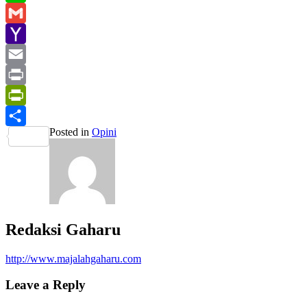
Line
Gmail
Yahoo
Mail
Email
Print
PrintFriendly
Posted in
Opini
Share
Redaksi Gaharu
http://www.majalahgaharu.com
Leave a Reply