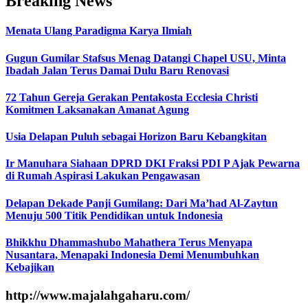
Breaking News
Menata Ulang Paradigma Karya Ilmiah
Gugun Gumilar Stafsus Menag Datangi Chapel USU, Minta
Ibadah Jalan Terus Damai Dulu Baru Renovasi
72 Tahun Gereja Gerakan Pentakosta Ecclesia Christi
Komitmen Laksanakan Amanat Agung
Usia Delapan Puluh sebagai Horizon Baru Kebangkitan
Ir Manuhara Siahaan DPRD DKI Fraksi PDI P Ajak Pewarna
di Rumah Aspirasi Lakukan Pengawasan
Delapan Dekade Panji Gumilang: Dari Ma’had Al-Zaytun
Menuju 500 Titik Pendidikan untuk Indonesia
Bhikkhu Dhammashubo Mahathera Terus Menyapa
Nusantara, Menapaki Indonesia Demi Menumbuhkan
Kebajikan
http://www.majalahgaharu.com/