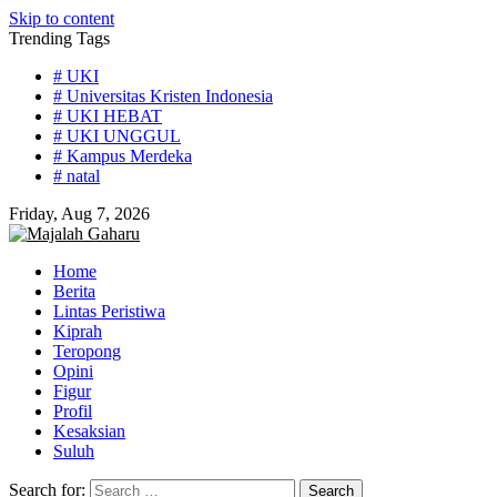
Skip to content
Trending Tags
# UKI
# Universitas Kristen Indonesia
# UKI HEBAT
# UKI UNGGUL
# Kampus Merdeka
# natal
Friday, Aug 7, 2026
Home
Berita
Lintas Peristiwa
Kiprah
Teropong
Opini
Figur
Profil
Kesaksian
Suluh
Search for: