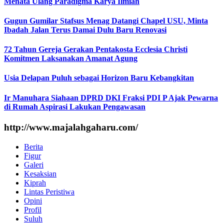
Menata Ulang Paradigma Karya Ilmiah
Gugun Gumilar Stafsus Menag Datangi Chapel USU, Minta
Ibadah Jalan Terus Damai Dulu Baru Renovasi
72 Tahun Gereja Gerakan Pentakosta Ecclesia Christi
Komitmen Laksanakan Amanat Agung
Usia Delapan Puluh sebagai Horizon Baru Kebangkitan
Ir Manuhara Siahaan DPRD DKI Fraksi PDI P Ajak Pewarna
di Rumah Aspirasi Lakukan Pengawasan
http://www.majalahgaharu.com/
Berita
Figur
Galeri
Kesaksian
Kiprah
Lintas Peristiwa
Opini
Profil
Suluh