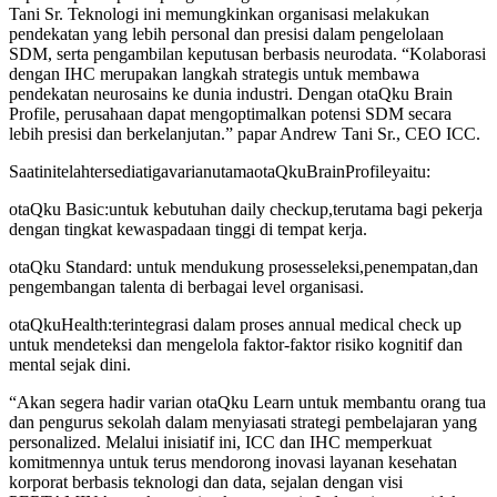
Tani Sr. Teknologi ini memungkinkan organisasi melakukan
pendekatan yang lebih personal dan presisi dalam pengelolaan
SDM, serta pengambilan keputusan berbasis neurodata. “Kolaborasi
dengan IHC merupakan langkah strategis untuk membawa
pendekatan neurosains ke dunia industri. Dengan otaQku Brain
Profile, perusahaan dapat mengoptimalkan potensi SDM secara
lebih presisi dan berkelanjutan.” papar Andrew Tani Sr., CEO ICC.
SaatinitelahtersediatigavarianutamaotaQkuBrainProfileyaitu:
otaQku Basic:untuk kebutuhan daily checkup,terutama bagi pekerja
dengan tingkat kewaspadaan tinggi di tempat kerja.
otaQku Standard: untuk mendukung prosesseleksi,penempatan,dan
pengembangan talenta di berbagai level organisasi.
otaQkuHealth:terintegrasi dalam proses annual medical check up
untuk mendeteksi dan mengelola faktor-faktor risiko kognitif dan
mental sejak dini.
“Akan segera hadir varian otaQku Learn untuk membantu orang tua
dan pengurus sekolah dalam menyiasati strategi pembelajaran yang
personalized. Melalui inisiatif ini, ICC dan IHC memperkuat
komitmennya untuk terus mendorong inovasi layanan kesehatan
korporat berbasis teknologi dan data, sejalan dengan visi