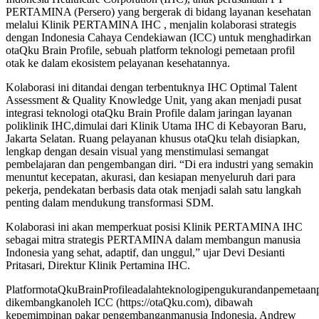
PERTAMINA (Persero) yang bergerak di bidang layanan kesehatan
melalui Klinik PERTAMINA IHC , menjalin kolaborasi strategis
dengan Indonesia Cahaya Cendekiawan (ICC) untuk menghadirkan
otaQku Brain Profile, sebuah platform teknologi pemetaan profil
otak ke dalam ekosistem pelayanan kesehatannya.
Kolaborasi ini ditandai dengan terbentuknya IHC Optimal Talent
Assessment & Quality Knowledge Unit, yang akan menjadi pusat
integrasi teknologi otaQku Brain Profile dalam jaringan layanan
poliklinik IHC,dimulai dari Klinik Utama IHC di Kebayoran Baru,
Jakarta Selatan. Ruang pelayanan khusus otaQku telah disiapkan,
lengkap dengan desain visual yang menstimulasi semangat
pembelajaran dan pengembangan diri. “Di era industri yang semakin
menuntut kecepatan, akurasi, dan kesiapan menyeluruh dari para
pekerja, pendekatan berbasis data otak menjadi salah satu langkah
penting dalam mendukung transformasi SDM.
Kolaborasi ini akan memperkuat posisi Klinik PERTAMINA IHC
sebagai mitra strategis PERTAMINA dalam membangun manusia
Indonesia yang sehat, adaptif, dan unggul,” ujar Devi Desianti
Pritasari, Direktur Klinik Pertamina IHC.
PlatformotaQkuBrainProfileadalahteknologipengukurandanpemetaanp
dikembangkanoleh ICC (https://otaQku.com), dibawah
kepemimpinan pakar pengembanganmanusia Indonesia, Andrew