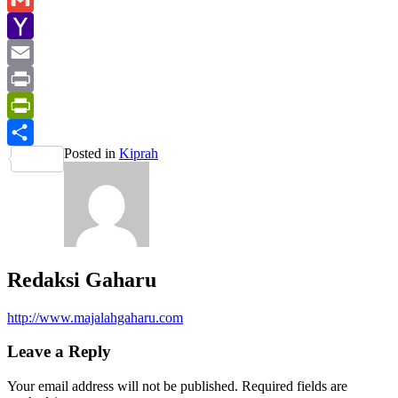
Gmail
Yahoo
Mail
Email
Print
PrintFriendly
Posted in
Kiprah
Share
Redaksi Gaharu
http://www.majalahgaharu.com
Leave a Reply
Your email address will not be published.
Required fields are