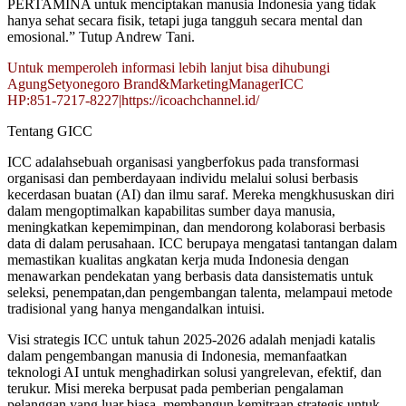
PERTAMINA untuk menciptakan manusia Indonesia yang tidak
hanya sehat secara fisik, tetapi juga tangguh secara mental dan
emosional.” Tutup Andrew Tani.
Untuk memperoleh informasi lebih lanjut bisa dihubungi
AgungSetyonegoro Brand&MarketingManagerICC
HP:851-7217-8227|https://icoachchannel.id/
Tentang GICC
ICC adalahsebuah organisasi yangberfokus pada transformasi
organisasi dan pemberdayaan individu melalui solusi berbasis
kecerdasan buatan (AI) dan ilmu saraf. Mereka mengkhususkan diri
dalam mengoptimalkan kapabilitas sumber daya manusia,
meningkatkan kepemimpinan, dan mendorong kolaborasi berbasis
data di dalam perusahaan. ICC berupaya mengatasi tantangan dalam
memastikan kualitas angkatan kerja muda Indonesia dengan
menawarkan pendekatan yang berbasis data dansistematis untuk
seleksi, penempatan,dan pengembangan talenta, melampaui metode
tradisional yang hanya mengandalkan intuisi.
Visi strategis ICC untuk tahun 2025-2026 adalah menjadi katalis
dalam pengembangan manusia di Indonesia, memanfaatkan
teknologi AI untuk menghadirkan solusi yangrelevan, efektif, dan
terukur. Misi mereka berpusat pada pemberian pengalaman
pelanggan yang luar biasa, membangun kemitraan strategis untuk