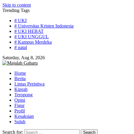
Skip to content
Trending Tags
# UKI
# Universitas Kristen Indonesia
# UKI HEBAT
# UKI UNGGUL
# Kampus Merdeka
# natal
Saturday, Aug 8, 2026
Home
Berita
Lintas Peristiwa
Kiprah
Teropong
Opini
Figur
Profil
Kesaksian
Suluh
Search for: