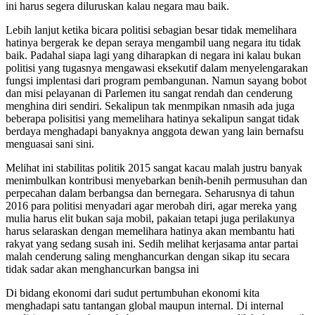
ini harus segera diluruskan kalau negara mau baik.
Lebih lanjut ketika bicara politisi sebagian besar tidak memelihara
hatinya bergerak ke depan seraya mengambil uang negara itu tidak
baik. Padahal siapa lagi yang diharapkan di negara ini kalau bukan
politisi yang tugasnya mengawasi eksekutif dalam menyelengarakan
fungsi implentasi dari program pembangunan. Namun sayang bobot
dan misi pelayanan di Parlemen itu sangat rendah dan cenderung
menghina diri sendiri. Sekalipun tak menmpikan nmasih ada juga
beberapa polisitisi yang memelihara hatinya sekalipun sangat tidak
berdaya menghadapi banyaknya anggota dewan yang lain bernafsu
menguasai sani sini.
Melihat ini stabilitas politik 2015 sangat kacau malah justru banyak
menimbulkan kontribusi menyebarkan benih-benih permusuhan dan
perpecahan dalam berbangsa dan bernegara. Seharusnya di tahun
2016 para politisi menyadari agar merobah diri, agar mereka yang
mulia harus elit bukan saja mobil, pakaian tetapi juga perilakunya
harus selaraskan dengan memelihara hatinya akan membantu hati
rakyat yang sedang susah ini. Sedih melihat kerjasama antar partai
malah cenderung saling menghancurkan dengan sikap itu secara
tidak sadar akan menghancurkan bangsa ini
Di bidang ekonomi dari sudut pertumbuhan ekonomi kita
menghadapi satu tantangan global maupun internal. Di internal