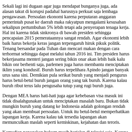
Sekali lagi ini dugaan agar juga mendapat bunganya juga, ada
alasan takut di korupsi padahal harusnya perkuat saja lembaga
pengawasan. Persoalan ekonomi karena perputaran anggaran
pemerintah pusat ke daerah maka rakyatpun mengalami kesusahan
sekalipun pertumbuhan 5% lebih tetapi ada penyerapan tenaga kerja.
Hal ini karena tidak sinkronya di bawah presiden sehingga
pencapaian 2015 pemerataannya sangat rendah. Agar ekonomi lebih
baik harus bekerja keras jangan terpengaruh hiruk pikuk politik.
Tenang bersandar pada Tuhan dan mencari makan dengan cara
terhormat sehingga dapat melalui tahun 2016 ini. Tim presiden harus
bekerjasama menteri jangan sering bikin onar akan lebih baik kalu
bikin onr berhenti saja, parlemen juga harus membantu menciptakan
iklim yang kondusif. Buruh harus terpelihara Apindo jangan banyak
urus sana sini. Demikian pula serikat buruh yang menjadi pengurus
harus betul-betul buruh jangan orang yang tak buruh. Karena kalau
buruh ribut terus lalu pengusaha tutup yang rugi buruh juga.
Dengan MEA harus hati-hati juga agar kebebasan visa masuk ini
tidak disalahgunakan untuk menciptakan masalah baru. Bukan tidak
mungkin buruh yang datang ke Indonesia adalah golongan rendah
yang akan membuat persoalan. Untuk itu betul-betul memperhatikan
lapangan kerja. Karena kalau tak tersedia lapangan akan
memunculkan maslah seperti kemiskinan, kejahatan dan teroris.