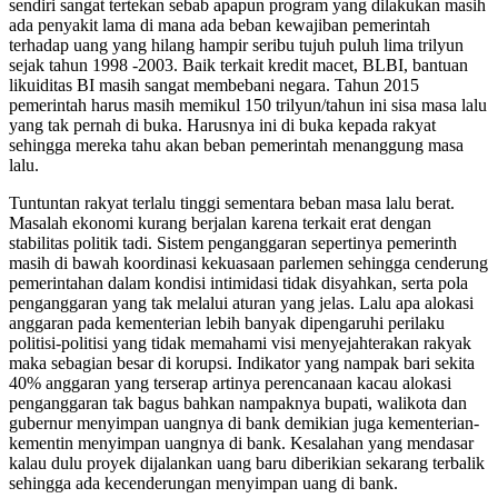
sendiri sangat tertekan sebab apapun program yang dilakukan masih
ada penyakit lama di mana ada beban kewajiban pemerintah
terhadap uang yang hilang hampir seribu tujuh puluh lima trilyun
sejak tahun 1998 -2003. Baik terkait kredit macet, BLBI, bantuan
likuiditas BI masih sangat membebani negara. Tahun 2015
pemerintah harus masih memikul 150 trilyun/tahun ini sisa masa lalu
yang tak pernah di buka. Harusnya ini di buka kepada rakyat
sehingga mereka tahu akan beban pemerintah menanggung masa
lalu.
Tuntuntan rakyat terlalu tinggi sementara beban masa lalu berat.
Masalah ekonomi kurang berjalan karena terkait erat dengan
stabilitas politik tadi. Sistem penganggaran sepertinya pemerinth
masih di bawah koordinasi kekuasaan parlemen sehingga cenderung
pemerintahan dalam kondisi intimidasi tidak disyahkan, serta pola
penganggaran yang tak melalui aturan yang jelas. Lalu apa alokasi
anggaran pada kementerian lebih banyak dipengaruhi perilaku
politisi-politisi yang tidak memahami visi menyejahterakan rakyak
maka sebagian besar di korupsi. Indikator yang nampak bari sekita
40% anggaran yang terserap artinya perencanaan kacau alokasi
penganggaran tak bagus bahkan nampaknya bupati, walikota dan
gubernur menyimpan uangnya di bank demikian juga kementerian-
kementin menyimpan uangnya di bank. Kesalahan yang mendasar
kalau dulu proyek dijalankan uang baru diberikian sekarang terbalik
sehingga ada kecenderungan menyimpan uang di bank.