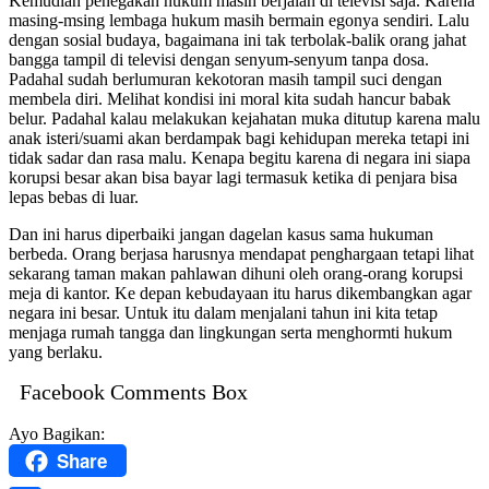
Kemudian penegakan hukum masih berjalan di televisi saja. Karena
masing-msing lembaga hukum masih bermain egonya sendiri. Lalu
dengan sosial budaya, bagaimana ini tak terbolak-balik orang jahat
bangga tampil di televisi dengan senyum-senyum tanpa dosa.
Padahal sudah berlumuran kekotoran masih tampil suci dengan
membela diri. Melihat kondisi ini moral kita sudah hancur babak
belur. Padahal kalau melakukan kejahatan muka ditutup karena malu
anak isteri/suami akan berdampak bagi kehidupan mereka tetapi ini
tidak sadar dan rasa malu. Kenapa begitu karena di negara ini siapa
korupsi besar akan bisa bayar lagi termasuk ketika di penjara bisa
lepas bebas di luar.
Dan ini harus diperbaiki jangan dagelan kasus sama hukuman
berbeda. Orang berjasa harusnya mendapat penghargaan tetapi lihat
sekarang taman makan pahlawan dihuni oleh orang-orang korupsi
meja di kantor. Ke depan kebudayaan itu harus dikembangkan agar
negara ini besar. Untuk itu dalam menjalani tahun ini kita tetap
menjaga rumah tangga dan lingkungan serta menghormti hukum
yang berlaku.
Facebook Comments Box
Ayo Bagikan:
Share