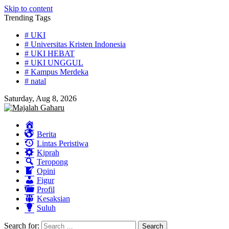
Skip to content
Trending Tags
# UKI
# Universitas Kristen Indonesia
# UKI HEBAT
# UKI UNGGUL
# Kampus Merdeka
# natal
Saturday, Aug 8, 2026
Home
Berita
Lintas Peristiwa
Kiprah
Teropong
Opini
Figur
Profil
Kesaksian
Suluh
Search for: