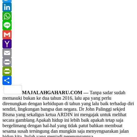
Twitter
LinkedIn
WhatsApp
Line
Gmail
Yahoo
Mail
Email
Print
PrintFriendly
Share
MAJALAHGAHARU.COM —
Tanpa sadar sudah
memasuki bukan ke dua tahun 2016, lalu apa yang perlu
direnungkan dengan kehidupan di tahun yang lalu baik terhadap diri
sendiri, lingkungan bangsa dan negara. Dr John Palinggi sekjed
Bisma yang sekaligus ketua ARDIN ini mengajak untuk melihat
secara gamblang Apakah hidup ini lebih baik apakah tetap saja
bergelimang dengan hal-hal yang tidak patut bahkan membuat
sesama susah tersingung dan mungkin saja menyengsarakan jalan
hidup kita. Itulah yang menjadi perenungannya.