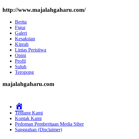
http://www.majalahgaharu.com/
Berita
Figur
Galeri
Kesaksian
Kiprah
Lintas Peristiwa
Opini
Profil
Suluh
Teropong
majalahgaharu.com
Home
Tentang Kami
Kontak Kami
Pedoman Pemberitaan Media Siber
Sanggahan (Disclaimer)