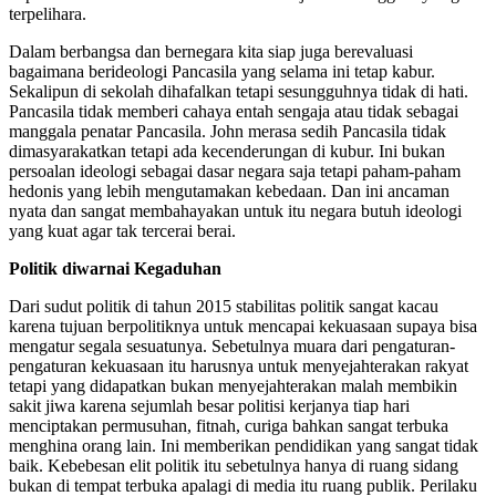
terpelihara.
Dalam berbangsa dan bernegara kita siap juga berevaluasi
bagaimana berideologi Pancasila yang selama ini tetap kabur.
Sekalipun di sekolah dihafalkan tetapi sesungguhnya tidak di hati.
Pancasila tidak memberi cahaya entah sengaja atau tidak sebagai
manggala penatar Pancasila. John merasa sedih Pancasila tidak
dimasyarakatkan tetapi ada kecenderungan di kubur. Ini bukan
persoalan ideologi sebagai dasar negara saja tetapi paham-paham
hedonis yang lebih mengutamakan kebedaan. Dan ini ancaman
nyata dan sangat membahayakan untuk itu negara butuh ideologi
yang kuat agar tak tercerai berai.
Politik diwarnai Kegaduhan
Dari sudut politik di tahun 2015 stabilitas politik sangat kacau
karena tujuan berpolitiknya untuk mencapai kekuasaan supaya bisa
mengatur segala sesuatunya. Sebetulnya muara dari pengaturan-
pengaturan kekuasaan itu harusnya untuk menyejahterakan rakyat
tetapi yang didapatkan bukan menyejahterakan malah membikin
sakit jiwa karena sejumlah besar politisi kerjanya tiap hari
menciptakan permusuhan, fitnah, curiga bahkan sangat terbuka
menghina orang lain. Ini memberikan pendidikan yang sangat tidak
baik. Kebebesan elit politik itu sebetulnya hanya di ruang sidang
bukan di tempat terbuka apalagi di media itu ruang publik. Perilaku