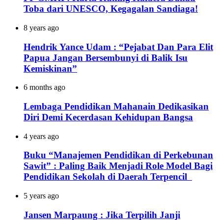
Toba dari UNESCO, Kegagalan Sandiaga!
8 years ago
Hendrik Yance Udam : “Pejabat Dan Para Elit
Papua Jangan Bersembunyi di Balik Isu
Kemiskinan”
6 months ago
Lembaga Pendidikan Mahanain Dedikasikan
Diri Demi Kecerdasan Kehidupan Bangsa
4 years ago
Buku “Manajemen Pendidikan di Perkebunan
Sawit” : Paling Baik Menjadi Role Model Bagi
Pendidikan Sekolah di Daerah Terpencil
5 years ago
Jansen Marpaung : Jika Terpilih Janji