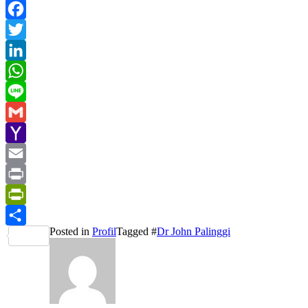
Facebook
Twitter
LinkedIn
WhatsApp
Line
Gmail
Yahoo
Mail
Email
Print
PrintFriendly
Posted in
Profil
Tagged #
Dr John Palinggi
Share