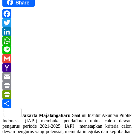
Share
Facebook
Twitter
LinkedIn
WhatsApp
Line
Gmail
Yahoo
Mail
Email
Print
PrintFriendly
Share
Jakarta-Majalahgaharu-
Saat ini Institut Akuntan Publik
Indonesia (IAPI) membuka pendaftaran untuk calon dewan
pengurus periode 2021-2025. IAPI menetapkan kriteria calon
dewan pengurus yang potensial, memiliki integritas dan kepribadian