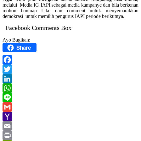
melalui Media IG IAPI sebagai media kampanye dan bila berkenan
mohon bantuan Like dan comment untuk menyemarakkan
demokrasi untuk memilih pengurus IAPI periode berikutnya.
Facebook Comments Box
Ayo Bagikan:
Share
Facebook
Twitter
LinkedIn
WhatsApp
Line
Gmail
Yahoo
Mail
Email