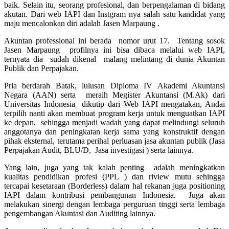
baik. Selain itu, seorang profesional, dan berpengalaman di bidang
akutan. Dari web IAPI dan Instgram nya salah satu kandidat yang
maju mencalonkan diri adalah Jasen Marpaung .
Akuntan professional ini berada nomor urut 17. Tentang sosok
Jasen Marpaung profilnya ini bisa dibaca melalui web IAPI,
ternyata dia sudah dikenal malang melintang di dunia Akuntan
Publik dan Perpajakan.
Pria berdarah Batak, lulusan Diploma IV Akademi Akuntansi
Negara (AAN) serta meraih Megister Akuntansi (M.Ak) dari
Universitas Indonesia dikutip dari Web IAPI mengatakan, Andai
terpilih nanti akan membuat program kerja untuk menguatkan IAPI
ke depan, sehingga menjadi wadah yang dapat melindungi seluruh
anggotanya dan peningkatan kerja sama yang konstruktif dengan
pihak eksternal, terutama perihal perluasan jasa akuntan publik (Jasa
Perpajakan Audit, BLU/D, Jasa investigasi ) serta lainnya.
Yang lain, juga yang tak kalah penting adalah meningkatkan
kualitas pendidikan profesi (PPL ) dan riview mutu sehingga
tercapai kesetaraan (Borderless) dalam hal rekanan juga positioning
IAPI dalam kontribusi pembangunan Indonesia. Juga akan
melakukan sinergi dengan lembaga perguruan tinggi serta lembaga
pengembangan Akuntasi dan Auditing lainnya.