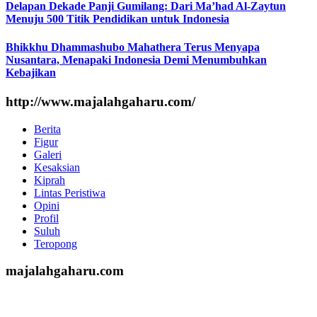
Delapan Dekade Panji Gumilang: Dari Ma’had Al-Zaytun
Menuju 500 Titik Pendidikan untuk Indonesia
Bhikkhu Dhammashubo Mahathera Terus Menyapa
Nusantara, Menapaki Indonesia Demi Menumbuhkan
Kebajikan
http://www.majalahgaharu.com/
Berita
Figur
Galeri
Kesaksian
Kiprah
Lintas Peristiwa
Opini
Profil
Suluh
Teropong
majalahgaharu.com