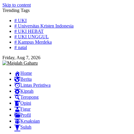
Skip to content
Trending Tags
# UKI
# Universitas Kristen Indonesia
# UKI HEBAT
# UKI UNGGUL
# Kampus Merdeka
# natal
Friday, Aug 7, 2026
Home
Berita
Lintas Peristiwa
Kiprah
Teropong
Opini
Figur
Profil
Kesaksian
Suluh