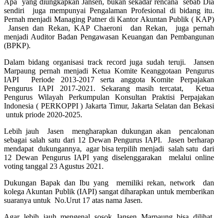
Apa yang diungkapkan Jansen, bukan sekadar rencana sebab Dia
sendiri juga mempunyai Pengalaman Profesional di bidang itu.
Pernah menjadi Managing Patner di Kantor Akuntan Publik ( KAP)
Jansen dan Rekan, KAP Chaeroni dan Rekan, juga pernah
menjadi Auditor Badan Pengawasan Keuangan dan Pembangunan
(BPKP).
Dalam bidang organisasi track record juga sudah teruji. Jansen
Marpaung pernah menjadi Ketua Komite Keanggotaan Pengurus
IAPI Periode 2013-2017 serta anggota Komite Perpajakan
Pengurus IAPI 2017-2021. Sekarang masih tercatat, Ketua
Pengurus Wilayah Perkumpulan Konsultan Praktisi Perpajakan
Indonesia ( PERKOPPI ) Jakarta Timur, Jakarta Selatan dan Bekasi
untuk priode 2020-2025.
Lebih jauh Jasen mengharapkan dukungan akan pencalonan
sebagai salah satu dari 12 Dewan Pengurus IAPI. Jasen berharap
mendapat dukungannya, agar bisa terpilih menjadi salah satu dari
12 Dewan Pengurus IAPI yang diselenggarakan melalui online
voting tanggal 23 Agustus 2021.
Dukungan Bapak dan Ibu yang memiliki rekan, network dan
kolega Akuntan Publik (IAPI) sangat diharapkan untuk memberikan
suaranya untuk No.Urut 17 atas nama Jasen.
Agar lebih jauh mengenal sosok Jansen Marpaung bisa dilihat,