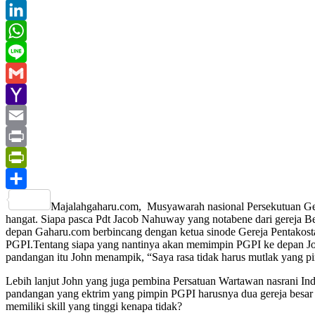
Twitter
LinkedIn
WhatsApp
Line
Gmail
Yahoo
Mail
Email
Print
PrintFriendly
Share
Majalahgaharu.com, Musyawarah nasional Persekutuan Gere
hangat. Siapa pasca Pdt Jacob Nahuway yang notabene dari gereja Be
depan Gaharu.com berbincang dengan ketua sinode Gereja Pentakosta
PGPI.
Tentang siapa yang nantinya akan memimpin PGPI ke depan Jo
pandangan itu John menampik, “Saya rasa tidak harus mutlak yang pim
Lebih lanjut John yang juga pembina Persatuan Wartawan nasrani Ind
pandangan yang ektrim yang pimpin PGPI harusnya dua gereja besar y
memiliki skill yang tinggi kenapa tidak?