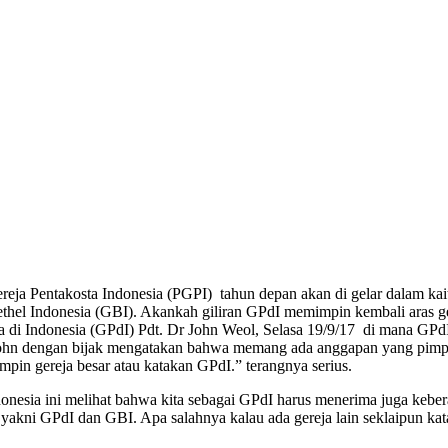
ja Pentakosta Indonesia (PGPI) tahun depan akan di gelar dalam kait
thel Indonesia (GBI). Akankah giliran GPdI memimpin kembali aras ge
 di Indonesia (GPdI) Pdt. Dr John Weol, Selasa 19/9/17 di mana GPdI
hn dengan bijak mengatakan bahwa memang ada anggapan yang pimpin
pin gereja besar atau katakan GPdI.” terangnya serius.
onesia ini melihat bahwa kita sebagai GPdI harus menerima juga keber
akni GPdI dan GBI. Apa salahnya kalau ada gereja lain seklaipun kata