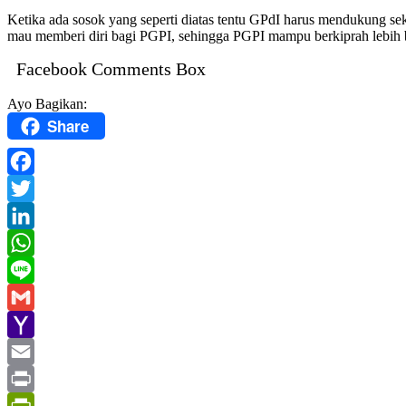
Ketika ada sosok yang seperti diatas tentu GPdI harus mendukung sekal
mau memberi diri bagi PGPI, sehingga PGPI mampu berkiprah lebih b
Facebook Comments Box
Ayo Bagikan:
Share
Facebook
Twitter
LinkedIn
WhatsApp
Line
Gmail
Yahoo
Mail
Email
Print