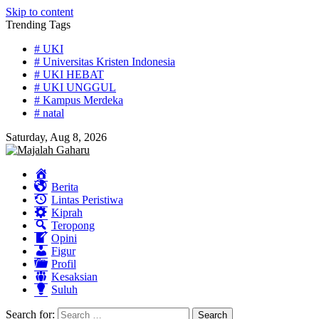
Skip to content
Trending Tags
# UKI
# Universitas Kristen Indonesia
# UKI HEBAT
# UKI UNGGUL
# Kampus Merdeka
# natal
Saturday, Aug 8, 2026
Home
Berita
Lintas Peristiwa
Kiprah
Teropong
Opini
Figur
Profil
Kesaksian
Suluh
Search for: