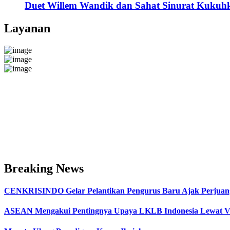
Duet Willem Wandik dan Sahat Sinurat Kukuh
Layanan
Breaking News
CENKRISINDO Gelar Pelantikan Pengurus Baru Ajak Perjuan
ASEAN Mengakui Pentingnya Upaya LKLB Indonesia Lewat Vi