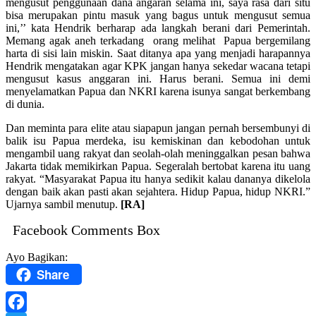
mengusut penggunaan dana angaran selama ini, saya rasa dari situ
bisa merupakan pintu masuk yang bagus untuk mengusut semua
ini,’’ kata Hendrik berharap ada langkah berani dari Pemerintah.
Memang agak aneh terkadang orang melihat Papua bergemilang
harta di sisi lain miskin. Saat ditanya apa yang menjadi harapannya
Hendrik mengatakan agar KPK jangan hanya sekedar wacana tetapi
mengusut kasus anggaran ini. Harus berani. Semua ini demi
menyelamatkan Papua dan NKRI karena isunya sangat berkembang
di dunia.
Dan meminta para elite atau siapapun jangan pernah bersembunyi di
balik isu Papua merdeka, isu kemiskinan dan kebodohan untuk
mengambil uang rakyat dan seolah-olah meninggalkan pesan bahwa
Jakarta tidak memikirkan Papua. Segeralah bertobat karena itu uang
rakyat. “Masyarakat Papua itu hanya sedikit kalau dananya dikelola
dengan baik akan pasti akan sejahtera. Hidup Papua, hidup NKRI.”
Ujarnya sambil menutup.
[RA]
Facebook Comments Box
Ayo Bagikan:
Share