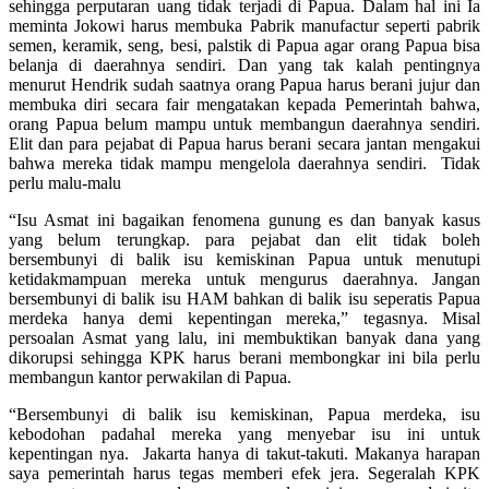
sehingga perputaran uang tidak terjadi di Papua. Dalam hal ini Ia
meminta Jokowi harus membuka Pabrik manufactur seperti pabrik
semen, keramik, seng, besi, palstik di Papua agar orang Papua bisa
belanja di daerahnya sendiri. Dan yang tak kalah pentingnya
menurut Hendrik sudah saatnya orang Papua harus berani jujur dan
membuka diri secara fair mengatakan kepada Pemerintah bahwa,
orang Papua belum mampu untuk membangun daerahnya sendiri.
Elit dan para pejabat di Papua harus berani secara jantan mengakui
bahwa mereka tidak mampu mengelola daerahnya sendiri. Tidak
perlu malu-malu
“Isu Asmat ini bagaikan fenomena gunung es dan banyak kasus
yang belum terungkap. para pejabat dan elit tidak boleh
bersembunyi di balik isu kemiskinan Papua untuk menutupi
ketidakmampuan mereka untuk mengurus daerahnya. Jangan
bersembunyi di balik isu HAM bahkan di balik isu seperatis Papua
merdeka hanya demi kepentingan mereka,” tegasnya. Misal
persoalan Asmat yang lalu, ini membuktikan banyak dana yang
dikorupsi sehingga KPK harus berani membongkar ini bila perlu
membangun kantor perwakilan di Papua.
“Bersembunyi di balik isu kemiskinan, Papua merdeka, isu
kebodohan padahal mereka yang menyebar isu ini untuk
kepentingan nya. Jakarta hanya di takut-takuti. Makanya harapan
saya pemerintah harus tegas memberi efek jera. Segeralah KPK