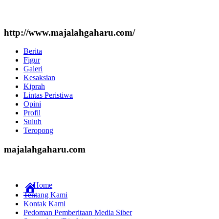
http://www.majalahgaharu.com/
Berita
Figur
Galeri
Kesaksian
Kiprah
Lintas Peristiwa
Opini
Profil
Suluh
Teropong
majalahgaharu.com
Home
Tentang Kami