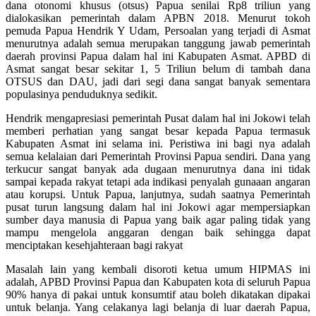
dana otonomi khusus (otsus) Papua senilai Rp8 triliun yang
dialokasikan pemerintah dalam APBN 2018. Menurut tokoh
pemuda Papua Hendrik Y Udam, Persoalan yang terjadi di Asmat
menurutnya adalah semua merupakan tanggung jawab pemerintah
daerah provinsi Papua dalam hal ini Kabupaten Asmat. APBD di
Asmat sangat besar sekitar 1, 5 Triliun belum di tambah dana
OTSUS dan DAU, jadi dari segi dana sangat banyak sementara
populasinya penduduknya sedikit.
Hendrik mengapresiasi pemerintah Pusat dalam hal ini Jokowi telah
memberi perhatian yang sangat besar kepada Papua termasuk
Kabupaten Asmat ini selama ini. Peristiwa ini bagi nya adalah
semua kelalaian dari Pemerintah Provinsi Papua sendiri. Dana yang
terkucur sangat banyak ada dugaan menurutnya dana ini tidak
sampai kepada rakyat tetapi ada indikasi penyalah gunaaan angaran
atau korupsi. Untuk Papua, lanjutnya, sudah saatnya Pemerintah
pusat turun langsung dalam hal ini Jokowi agar mempersiapkan
sumber daya manusia di Papua yang baik agar paling tidak yang
mampu mengelola anggaran dengan baik sehingga dapat
menciptakan kesehjahteraan bagi rakyat
Masalah lain yang kembali disoroti ketua umum HIPMAS ini
adalah, APBD Provinsi Papua dan Kabupaten kota di seluruh Papua
90% hanya di pakai untuk konsumtif atau boleh dikatakan dipakai
untuk belanja. Yang celakanya lagi belanja di luar daerah Papua,