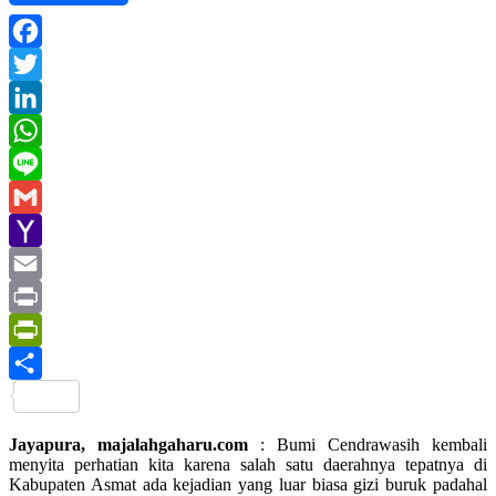
Facebook
Twitter
LinkedIn
WhatsApp
Line
Gmail
Yahoo
Mail
Email
Print
PrintFriendly
Share
Jayapura, majalahgaharu.com
: Bumi Cendrawasih kembali
menyita perhatian kita karena salah satu daerahnya tepatnya di
Kabupaten Asmat ada kejadian yang luar biasa gizi buruk padahal