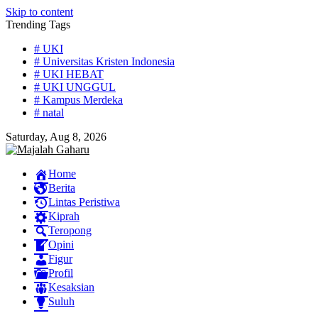
Skip to content
Trending Tags
# UKI
# Universitas Kristen Indonesia
# UKI HEBAT
# UKI UNGGUL
# Kampus Merdeka
# natal
Saturday, Aug 8, 2026
Home
Berita
Lintas Peristiwa
Kiprah
Teropong
Opini
Figur
Profil
Kesaksian
Suluh