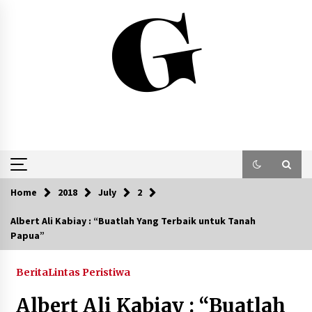
Skip
to
content
Home
2018
July
2
Albert Ali Kabiay : “Buatlah Yang Terbaik untuk Tanah
Papua”
Berita
Lintas Peristiwa
Albert Ali Kabiay : “Buatlah