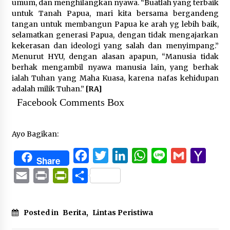
umum, dan menghilangkan nyawa. “Buatlah yang terbaik
untuk Tanah Papua, mari kita bersama bergandeng
tangan untuk membangun Papua ke arah yg lebih baik,
selamatkan generasi Papua, dengan tidak mengajarkan
kekerasan dan ideologi yang salah dan menyimpang.”
Menurut HYU, dengan alasan apapun, “Manusia tidak
berhak mengambil nyawa manusia lain, yang berhak
ialah Tuhan yang Maha Kuasa, karena nafas kehidupan
adalah milik Tuhan.”
[RA]
Facebook Comments Box
Ayo Bagikan:
Facebook
Twitter
LinkedIn
WhatsApp
Line
Gmail
Yaho
Share
Mail
Email
Print
PrintFriendly
Share
Posted in
Berita
,
Lintas Peristiwa