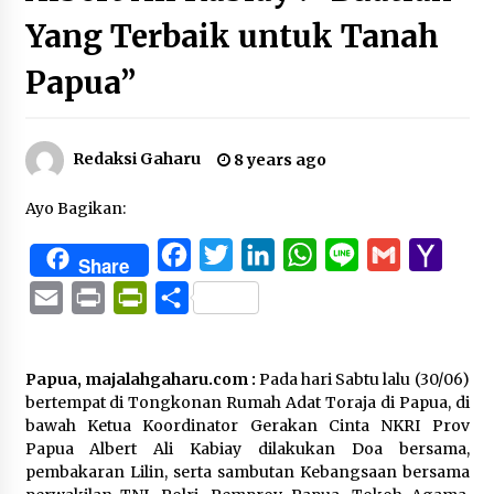
Yang Terbaik untuk Tanah
Papua”
Redaksi Gaharu
8 years ago
Ayo Bagikan:
Facebook
Twitter
LinkedIn
WhatsApp
Line
Gmail
Yaho
Share
Mail
Email
Print
PrintFriendly
Share
Papua, majalahgaharu.com :
Pada hari Sabtu lalu (30/06)
bertempat di Tongkonan Rumah Adat Toraja di Papua, di
bawah Ketua Koordinator Gerakan Cinta NKRI Prov
Papua Albert Ali Kabiay dilakukan Doa bersama,
pembakaran Lilin, serta sambutan Kebangsaan bersama