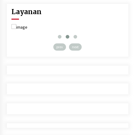
Layanan
prev
next