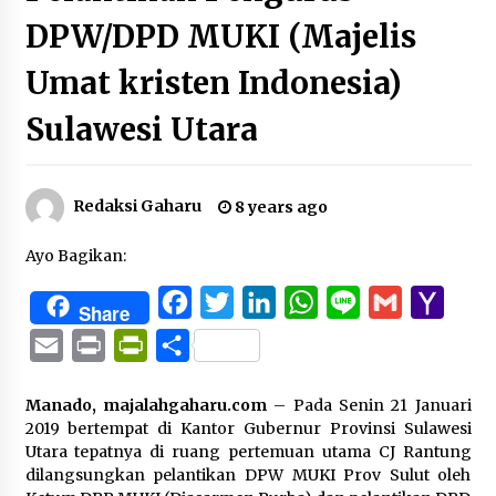
DPW/DPD MUKI (Majelis
Umat kristen Indonesia)
Sulawesi Utara
Redaksi Gaharu
8 years ago
Ayo Bagikan:
Facebook
Twitter
LinkedIn
WhatsApp
Line
Gmail
Yaho
Share
Mail
Email
Print
PrintFriendly
Share
Manado, majalahgaharu.com
– Pada Senin 21 Januari
2019 bertempat di Kantor Gubernur Provinsi Sulawesi
Utara tepatnya di ruang pertemuan utama CJ Rantung
dilangsungkan pelantikan DPW MUKI Prov Sulut oleh