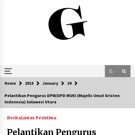
Skip
to
content
Home
2019
January
24
Pelantikan Pengurus DPW/DPD MUKI (Majelis Umat kristen
Indonesia) Sulawesi Utara
Berita
Lintas Peristiwa
Pelantikan Pengurus