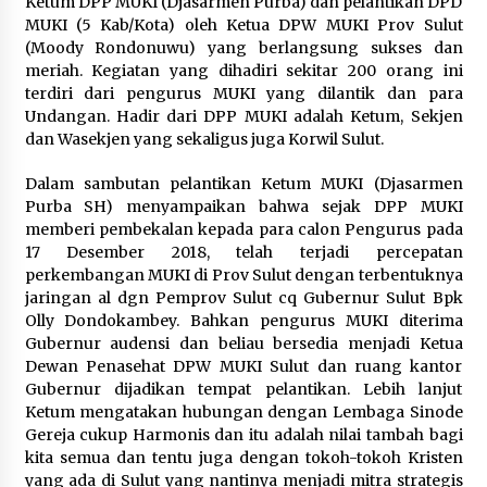
Ketum DPP MUKI (Djasarmen Purba) dan pelantikan DPD
MUKI (5 Kab/Kota) oleh Ketua DPW MUKI Prov Sulut
(Moody Rondonuwu) yang berlangsung sukses dan
meriah. Kegiatan yang dihadiri sekitar 200 orang ini
terdiri dari pengurus MUKI yang dilantik dan para
Undangan. Hadir dari DPP MUKI adalah Ketum, Sekjen
dan Wasekjen yang sekaligus juga Korwil Sulut.
Dalam sambutan pelantikan Ketum MUKI (Djasarmen
Purba SH) menyampaikan bahwa sejak DPP MUKI
memberi pembekalan kepada para calon Pengurus pada
17 Desember 2018, telah terjadi percepatan
perkembangan MUKI di Prov Sulut dengan terbentuknya
jaringan al dgn Pemprov Sulut cq Gubernur Sulut Bpk
Olly Dondokambey. Bahkan pengurus MUKI diterima
Gubernur audensi dan beliau bersedia menjadi Ketua
Dewan Penasehat DPW MUKI Sulut dan ruang kantor
Gubernur dijadikan tempat pelantikan. Lebih lanjut
Ketum mengatakan hubungan dengan Lembaga Sinode
Gereja cukup Harmonis dan itu adalah nilai tambah bagi
kita semua dan tentu juga dengan tokoh-tokoh Kristen
yang ada di Sulut yang nantinya menjadi mitra strategis