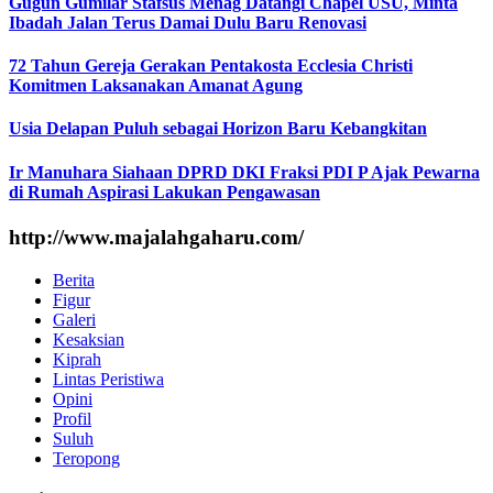
Gugun Gumilar Stafsus Menag Datangi Chapel USU, Minta
Ibadah Jalan Terus Damai Dulu Baru Renovasi
72 Tahun Gereja Gerakan Pentakosta Ecclesia Christi
Komitmen Laksanakan Amanat Agung
Usia Delapan Puluh sebagai Horizon Baru Kebangkitan
Ir Manuhara Siahaan DPRD DKI Fraksi PDI P Ajak Pewarna
di Rumah Aspirasi Lakukan Pengawasan
http://www.majalahgaharu.com/
Berita
Figur
Galeri
Kesaksian
Kiprah
Lintas Peristiwa
Opini
Profil
Suluh
Teropong