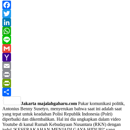
Facebook
Twitter
LinkedIn
WhatsApp
Line
Gmail
Yahoo
Mail
Email
Print
PrintFriendly
Share
Jakarta majalahgaharu.com
Pakar komunikasi politik,
Antonius Benny Susetyo, menyerukan bahwa saat ini adalah saat
yang tepat untuk keadaban Polisi Republik Indonesia (Polri)
diperbaiki dan dikembalikan. Hal ini dia ungkapkan dalam video
Youtube di kanal Rumah Kebudayaan Nusantara (RKN) dengan
judul ‘KESERAKAHAN MENJADI GAYA HIDUP?’ yang