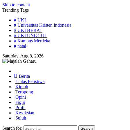
Skip to content
Trending Tags
# UKI
# Universitas Kristen Indonesia
# UKI HEBAT
# UKI UNGGUL
# Kampus Merdeka
# natal
Saturday, Aug 8, 2026
Home
Berita
Lintas Peristiwa
Kiprah
Teropong
Opini
Figur
Profil
Kesaksian
Suluh
Search for: