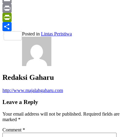
Mail
Email
Print
PrintFriendly
Posted in
Lintas Peristiwa
Share
Redaksi Gaharu
http://www.majalahgaharu.com
Leave a Reply
Your email address will not be published.
Required fields are
marked
*
Comment
*