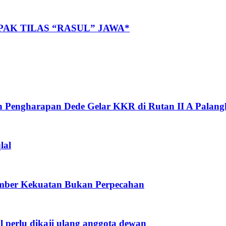
AK TILAS “RASUL” JAWA*
Pengharapan Dede Gelar KKR di Rutan II A Palang
lal
umber Kekuatan Bukan Perpecahan
 perlu dikaji ulang anggota dewan