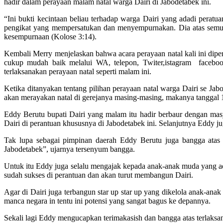
hadir dalam perayaan malam natal warga Dairi di Jabodetabek ini.
“Ini bukti kecintaan beliau terhadap warga Dairi yang adadi pera
pengikat yang mempersatukan dan menyempurnakan. Dia atas semua ,
kesempurnaan (Kolose 3:14).
Kembali Merry menjelaskan bahwa acara perayaan natal kali ini di
cukup mudah baik melalui WA, telepon, Twiter,istagram facebook 
terlaksanakan perayaan natal seperti malam ini.
Ketika ditanyakan tentang pilihan perayaan natal warga Dairi se J
akan merayakan natal di gerejanya masing-masing, makanya tanggal
Eddy Berutu bupati Dairi yang malam itu hadir berbaur dengan mas
Dairi di perantuan khususnya di Jabodetabek ini. Selanjutnya Eddy 
Tak lupa sebagai pimpinan daerah Eddy Berutu juga bangga atas
Jabodetabek”, ujarnya tersenyum bangga.
Untuk itu Eddy juga selalu mengajak kepada anak-anak muda yang ad
sudah sukses di perantuan dan akan turut membangun Dairi.
Agar di Dairi juga terbangun star up star up yang dikelola anak-a
manca negara in tentu ini potensi yang sangat bagus ke depannya.
Sekali lagi Eddy mengucapkan terimakasish dan bangga atas terlaks