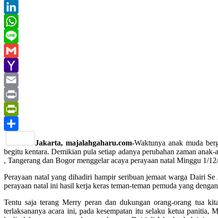
Twitter
LinkedIn
WhatsApp
Line
Gmail
Yahoo
Mail
Email
Print
PrintFriendly
Share
Jakarta, majalahgaharu.com-
Waktunya anak muda berge
begitu kentara. Demikian pula setiap adanya perubahan zaman anak-
, Tangerang dan Bogor menggelar acaya perayaan natal Minggu 1/12/
Perayaan natal yang dihadiri hampir seribuan jemaat warga Dairi S
perayaan natal ini hasil kerja keras teman-teman pemuda yang deng
Tentu saja terang Merry peran dan dukungan orang-orang tua kita
terlaksananya acara ini, pada kesempatan itu selaku ketua paniti