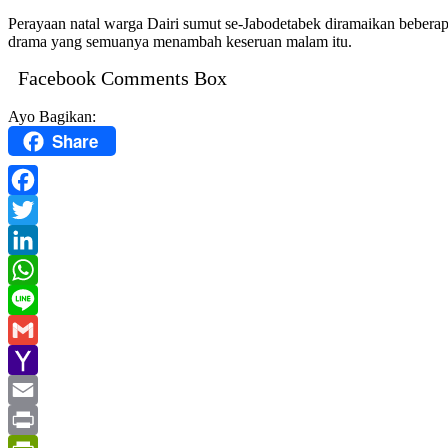
Perayaan natal warga Dairi sumut se-Jabodetabek diramaikan beberap
drama yang semuanya menambah keseruan malam itu.
Facebook Comments Box
Ayo Bagikan:
Share
Facebook
Twitter
LinkedIn
WhatsApp
Line
Gmail
Yahoo
Mail
Email