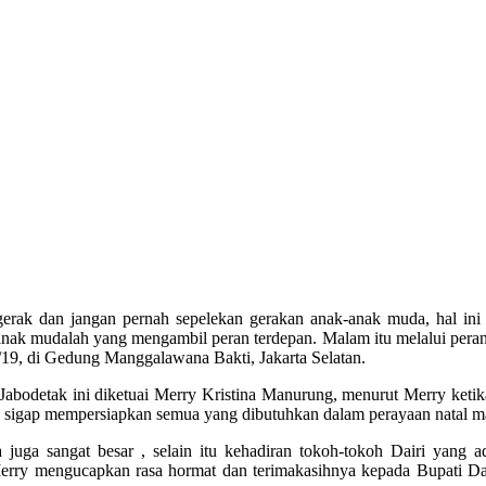
rak dan jangan pernah sepelekan gerakan anak-anak muda, hal ini
anak mudalah yang mengambil peran terdepan. Malam itu melalui peran
19, di Gedung Manggalawana Bakti, Jakarta Selatan.
e Jabodetak ini diketuai Merry Kristina Manurung, menurut Merry ke
an sigap mempersiapkan semua yang dibutuhkan dalam perayaan natal ma
 juga sangat besar , selain itu kehadiran tokoh-tokoh Dairi yang 
a, Merry mengucapkan rasa hormat dan terimakasihnya kepada Bupati