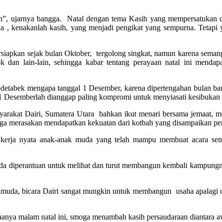
tuan”, ujarnya bangga. Natal dengan tema Kasih yang mempersatukan 
 kenakanlah kasih, yang menjadi pengikat yang sempurna. Tetapi ya
persiapkan sejak bulan Oktober, tergolong singkat, namun karena se
dan lain-lain, sehingga kabar tentang perayaan natal ini mendapat
abodetabek mengapa tanggal 1 Desember, karena dipertengahan bulan ba
 1 Desemberlah dianggap paling kompromi untuk menyiasati kesibukan
yarakat Dairi, Sumatera Utara bahkan ikut menari bersama jemaat, me
juga merasakan mendapatkan kekuatan dari kotbah yang disampaikan pen
 kerja nyata anak-anak muda yang telah mampu membuat acara sem
a diperantuan untuk melihat dan turut membangun kembali kampungnya d
nak muda, bicara Dairi sangat mungkin untuk membangun usaha apalagi
ananya malam natal ini, smoga menambah kasih persaudaraan diantara a