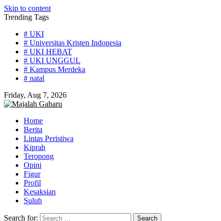
Skip to content
Trending Tags
# UKI
# Universitas Kristen Indonesia
# UKI HEBAT
# UKI UNGGUL
# Kampus Merdeka
# natal
Friday, Aug 7, 2026
Home
Berita
Lintas Peristiwa
Kiprah
Teropong
Opini
Figur
Profil
Kesaksian
Suluh
Search for: