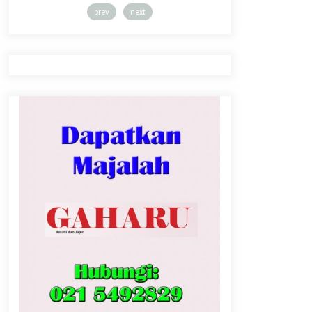
prev
next