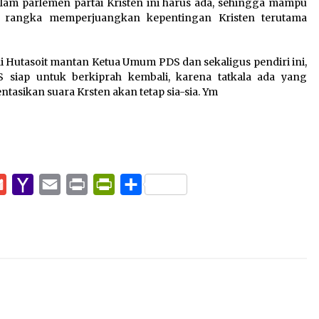
alam parlemen partai Kristen ini harus ada, sehingga mampu
am rangka memperjuangkan kepentingan Kristen terutama
ndi Hutasoit mantan Ketua Umum PDS dan sekaligus pendiri ini,
 siap untuk berkiprah kembali, karena tatkala ada yang
sikan suara Krsten akan tetap sia-sia. Ym
pp
e
Gmail
Yahoo
Email
Print
PrintFriendly
Share
Mail