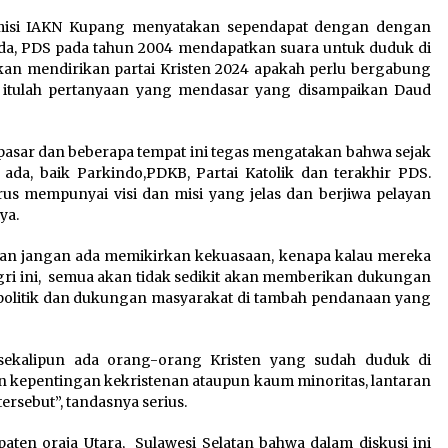
emisi IAKN Kupang menyatakan sependapat dengan dengan
da, PDS pada tahun 2004 mendapatkan suara untuk duduk di
an mendirikan partai Kristen 2024 apakah perlu bergabung
i? itulah pertanyaan yang mendasar yang disampaikan Daud
pasar dan beberapa tempat ini tegas mengatakan bahwa sejak
 ada, baik Parkindo,PDKB, Partai Katolik dan terakhir PDS.
rus mempunyai visi dan misi yang jelas dan berjiwa pelayan
ya.
as dan jangan ada memikirkan kekuasaan, kenapa kalau mereka
gri ini, semua akan tidak sedikit akan memberikan dukungan
politik dan dukungan masyarakat di tambah pendanaan yang
 sekalipun ada orang-orang Kristen yang sudah duduk di
kepentingan kekristenan ataupun kaum minoritas, lantaran
ersebut”, tandasnya serius.
ten oraja Utara, Sulawesi Selatan bahwa dalam diskusi ini