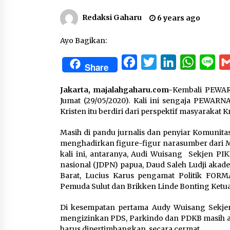
Redaksi Gaharu
6 years ago
Ayo Bagikan:
Facebook
Twitter
LinkedIn
WhatsA
Lin
Share
Jakarta, majalahgaharu.com-
Kembali PEWARN
Jumat (29/05/2020). Kali ini sengaja PEWAR
Kristen itu berdiri dari perspektif masyarakat 
Masih di pandu jurnalis dan penyiar Komunit
menghadirkan figure-figur narasumber dari M
kali ini, antaranya, Audi Wuisang Sekjen PIK
nasional (JDPN) papua, Daud Saleh Ludji ak
Barat, Lucius Karus pengamat Politik FORMA
Pemuda Sulut dan Brikken Linde Bonting Ketua
Di kesempatan pertama Audy Wuisang Sekjen
mengizinkan PDS, Parkindo dan PDKB masih ada.
harus dipertimbangkan secara cermat.