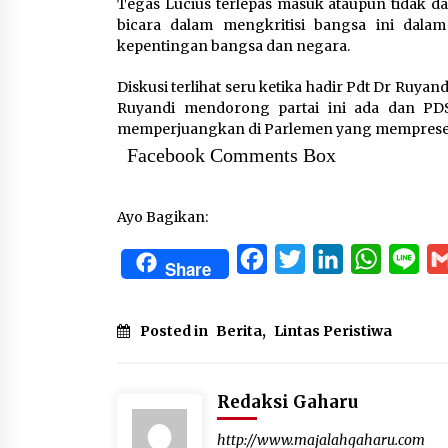
Tegas Lucius terlepas masuk ataupun tidak d
bicara dalam mengkritisi bangsa ini dal
kepentingan bangsa dan negara.
Diskusi terlihat seru ketika hadir Pdt Dr Ruya
Ruyandi mendorong partai ini ada dan PDS
memperjuangkan di Parlemen yang mempresenta
Facebook Comments Box
Ayo Bagikan:
Facebook
Twitter
LinkedIn
WhatsA
Lin
Share
Posted in
Berita
,
Lintas Peristiwa
Redaksi Gaharu
http://www.majalahgaharu.com