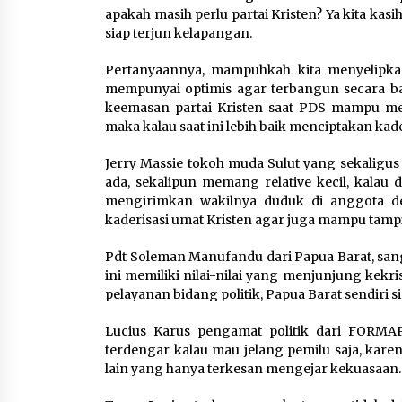
apakah masih perlu partai Kristen? Ya kita ka
siap terjun kelapangan.
Pertanyaannya, mampuhkah kita menyelipkan
mempunyai optimis agar terbangun secara bai
keemasan partai Kristen saat PDS mampu me
maka kalau saat ini lebih baik menciptakan ka
Jerry Massie tokoh muda Sulut yang sekaligus 
ada, sekalipun memang relative kecil, kalau
mengirimkan wakilnya duduk di anggota d
kaderisasi umat Kristen agar juga mampu tampil 
Pdt Soleman Manufandu dari Papua Barat, sang
ini memiliki nilai-nilai yang menjunjung kekr
pelayanan bidang politik, Papua Barat sendiri sia
Lucius Karus pengamat politik dari FORMAPP
terdengar kalau mau jelang pemilu saja, karen
lain yang hanya terkesan mengejar kekuasaan.