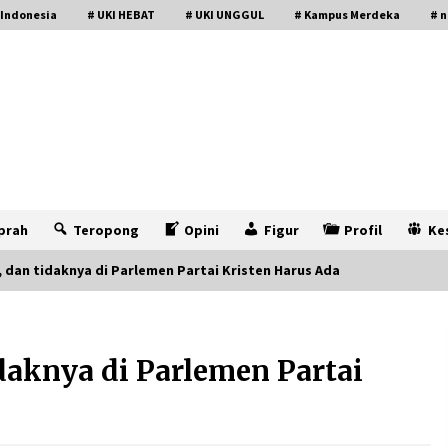
 Indonesia
# UKI HEBAT
# UKI UNGGUL
# Kampus Merdeka
# n
prah
Teropong
Opini
Figur
Profil
Ke
 dan tidaknya di Parlemen Partai Kristen Harus Ada
daknya di Parlemen Partai