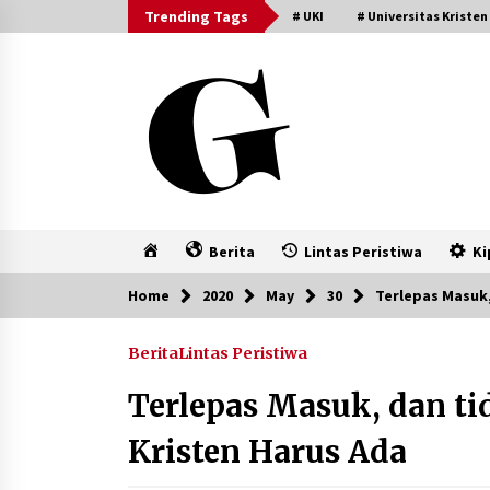
Skip
Trending Tags
# UKI
# Universitas Kristen
to
content
Home
Berita
Lintas Peristiwa
Ki
Home
2020
May
30
Terlepas Masuk,
Berita
Lintas Peristiwa
Terlepas Masuk, dan ti
Kristen Harus Ada