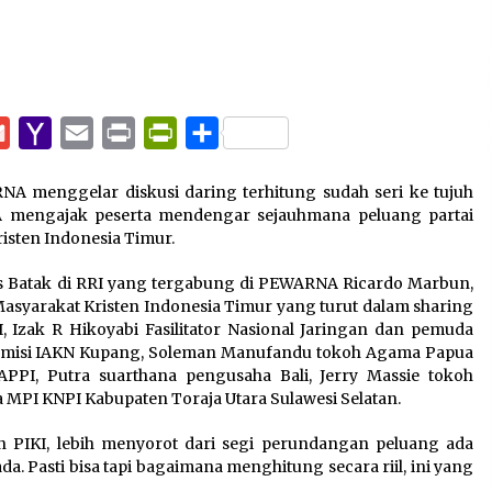
pp
e
Gmail
Yahoo
Email
Print
PrintFriendly
Share
Mail
A menggelar diskusi daring terhitung sudah seri ke tujuh
NA mengajak peserta mendengar sejauhmana peluang partai
Kristen Indonesia Timur.
as Batak di RRI yang tergabung di PEWARNA Ricardo Marbun,
asyarakat Kristen Indonesia Timur yang turut dalam sharing
I, Izak R Hikoyabi Fasilitator Nasional Jaringan dan pemuda
ademisi IAKN Kupang, Soleman Manufandu tokoh Agama Papua
PPI, Putra suarthana pengusaha Bali, Jerry Massie tokoh
 MPI KNPI Kabupaten Toraja Utara Sulawesi Selatan.
 PIKI, lebih menyorot dari segi perundangan peluang ada
 Pasti bisa tapi bagaimana menghitung secara riil, ini yang