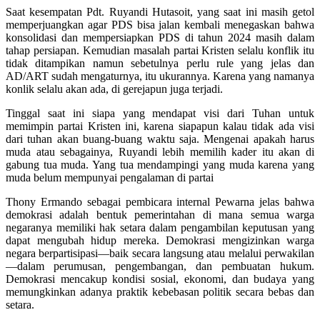
Saat kesempatan Pdt. Ruyandi Hutasoit, yang saat ini masih getol
memperjuangkan agar PDS bisa jalan kembali menegaskan bahwa
konsolidasi dan mempersiapkan PDS di tahun 2024 masih dalam
tahap persiapan. Kemudian masalah partai Kristen selalu konflik itu
tidak ditampikan namun sebetulnya perlu rule yang jelas dan
AD/ART sudah mengaturnya, itu ukurannya. Karena yang namanya
konlik selalu akan ada, di gerejapun juga terjadi.
Tinggal saat ini siapa yang mendapat visi dari Tuhan untuk
memimpin partai Kristen ini, karena siapapun kalau tidak ada visi
dari tuhan akan buang-buang waktu saja. Mengenai apakah harus
muda atau sebagainya, Ruyandi lebih memilih kader itu akan di
gabung tua muda. Yang tua mendampingi yang muda karena yang
muda belum mempunyai pengalaman di partai
Thony Ermando sebagai pembicara internal Pewarna jelas bahwa
demokrasi adalah bentuk pemerintahan di mana semua warga
negaranya memiliki hak setara dalam pengambilan keputusan yang
dapat mengubah hidup mereka. Demokrasi mengizinkan warga
negara berpartisipasi—baik secara langsung atau melalui perwakilan
—dalam perumusan, pengembangan, dan pembuatan hukum.
Demokrasi mencakup kondisi sosial, ekonomi, dan budaya yang
memungkinkan adanya praktik kebebasan politik secara bebas dan
setara.