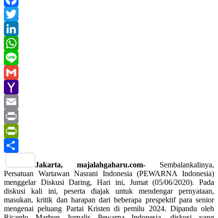
Facebook
Twitter
LinkedIn
WhatsApp
Line
Gmail
Yahoo
Mail
Email
Print
PrintFriendly
Share
Jakarta, majalahgaharu.com-
Sembalankalinya,
Persatuan Wartawan Nasrani Indonesia (PEWARNA Indonesia)
menggelar Diskusi Daring, Hari ini, Jumat (05/06/2020). Pada
diskusi kali ini, peserta diajak untuk mendengar pernyataan,
masukan, kritik dan harapan dari beberapa prespektif para senior
mengenai peluang Partai Kristen di pemilu 2024. Dipandu oleh
Ricardo Marbun Jurnalis Pewarna Indonesia, diskusi yang