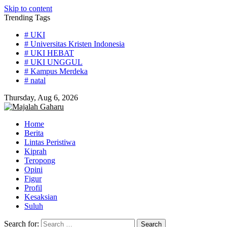
Skip to content
Trending Tags
# UKI
# Universitas Kristen Indonesia
# UKI HEBAT
# UKI UNGGUL
# Kampus Merdeka
# natal
Thursday, Aug 6, 2026
Home
Berita
Lintas Peristiwa
Kiprah
Teropong
Opini
Figur
Profil
Kesaksian
Suluh
Search for: