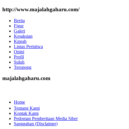
http://www.majalahgaharu.com/
Berita
Figur
Galeri
Kesaksian
Kiprah
Lintas Peristiwa
Opini
Profil
Suluh
Teropong
majalahgaharu.com
Home
Tentang Kami
Kontak Kami
Pedoman Pemberitaan Media Siber
Sanggahan (Disclaimer)