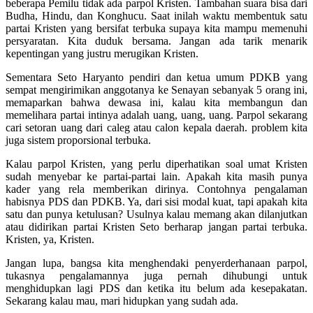
beberapa Pemilu tidak ada parpol Kristen. Tambahan suara bisa dari
Budha, Hindu, dan Konghucu. Saat inilah waktu membentuk satu
partai Kristen yang bersifat terbuka supaya kita mampu memenuhi
persyaratan. Kita duduk bersama. Jangan ada tarik menarik
kepentingan yang justru merugikan Kristen.
Sementara Seto Haryanto pendiri dan ketua umum PDKB yang
sempat mengirimikan anggotanya ke Senayan sebanyak 5 orang ini,
memaparkan bahwa dewasa ini, kalau kita membangun dan
memelihara partai intinya adalah uang, uang, uang. Parpol sekarang
cari setoran uang dari caleg atau calon kepala daerah. problem kita
juga sistem proporsional terbuka.
Kalau parpol Kristen, yang perlu diperhatikan soal umat Kristen
sudah menyebar ke partai-partai lain. Apakah kita masih punya
kader yang rela memberikan dirinya. Contohnya pengalaman
habisnya PDS dan PDKB. Ya, dari sisi modal kuat, tapi apakah kita
satu dan punya ketulusan? Usulnya kalau memang akan dilanjutkan
atau didirikan partai Kristen Seto berharap jangan partai terbuka.
Kristen, ya, Kristen.
Jangan lupa, bangsa kita menghendaki penyerderhanaan parpol,
tukasnya pengalamannya juga pernah dihubungi untuk
menghidupkan lagi PDS dan ketika itu belum ada kesepakatan.
Sekarang kalau mau, mari hidupkan yang sudah ada.