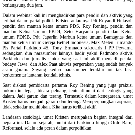
berlangsung dua jam.
Dalam webinar kali ini menghadirkan para pendiri dan aktivis yang
terlibat dalam partai politik Kristen antaranya Pdt Ruyandi Hutasoit
pendiri dan mantan ketua umum PDS, Roy Rening, pendiri dan
mantan Ketua Umum PKDI, Seto Haryanto pendiri dan Ketua
umum PDKB, Pdt. Japarlin Marbun ketua umum Bamagnas dan
mantan ketua umum Gereja Bethel Indonesia, Max Melen Tumando
Pjs Partai Parkindo 45, Tony Ermnado sekretaris I PP Pewarna
sedangkan dua narasumber lainnya hadir yakni Padmono aktivis
Parkindo dan jurnalis sinior yang saat ini aktif menjadi pelaku
budaya Jawa, dan Alex Paat aktivis pergerakan yang sudah banyak
asam garam. Sayang kedua narasumber terakhir ini tak bisa
berkomentar lantaran kendali tehnis.
Saat diskusi pembicarta pertama Roy Rening yang juga praktisi
hukum ini tegas, bicara peluang, tentu dimulai dari teologis yang
dalam. Jadi garam dan terang. Termasuk dalam kenegaraan, umat
Kristen harus menjadi garam dan terang. Memperjuangkan aspirasi,
tidak sekadar menitipkan. Kita harus terlibat aktif.
Landasan sosiologi, umat Kristen merupakan bagian integral dari
negara ini. Dalam sejarah, mulai dari Parkindo hingga Orde Baru,
Reformasi, selalu ada peran dalam perpolitikan.