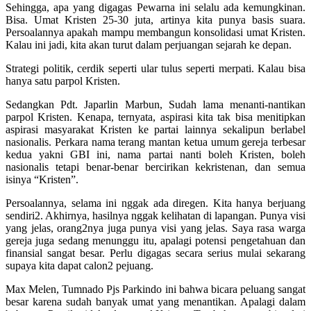
Sehingga, apa yang digagas Pewarna ini selalu ada kemungkinan.
Bisa. Umat Kristen 25-30 juta, artinya kita punya basis suara.
Persoalannya apakah mampu membangun konsolidasi umat Kristen.
Kalau ini jadi, kita akan turut dalam perjuangan sejarah ke depan.
Strategi politik, cerdik seperti ular tulus seperti merpati. Kalau bisa
hanya satu parpol Kristen.
Sedangkan Pdt. Japarlin Marbun, Sudah lama menanti-nantikan
parpol Kristen. Kenapa, ternyata, aspirasi kita tak bisa menitipkan
aspirasi masyarakat Kristen ke partai lainnya sekalipun berlabel
nasionalis. Perkara nama terang mantan ketua umum gereja terbesar
kedua yakni GBI ini, nama partai nanti boleh Kristen, boleh
nasionalis tetapi benar-benar bercirikan kekristenan, dan semua
isinya “Kristen”.
Persoalannya, selama ini nggak ada diregen. Kita hanya berjuang
sendiri2. Akhirnya, hasilnya nggak kelihatan di lapangan. Punya visi
yang jelas, orang2nya juga punya visi yang jelas. Saya rasa warga
gereja juga sedang menunggu itu, apalagi potensi pengetahuan dan
finansial sangat besar. Perlu digagas secara serius mulai sekarang
supaya kita dapat calon2 pejuang.
Max Melen, Tumnado Pjs Parkindo ini bahwa bicara peluang sangat
besar karena sudah banyak umat yang menantikan. Apalagi dalam