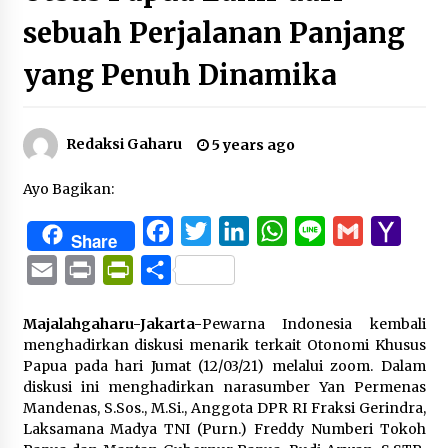
sebuah Perjalanan Panjang
yang Penuh Dinamika
Redaksi Gaharu
5 years ago
Ayo Bagikan:
Facebook
Twitter
LinkedIn
WhatsApp
Line
Gmail
Yaho
Share
Mail
Email
Print
PrintFriendly
Share
Majalahgaharu-Jakarta-
Pewarna Indonesia kembali
menghadirkan diskusi menarik terkait Otonomi Khusus
Papua pada hari Jumat (12/03/21) melalui zoom. Dalam
diskusi ini menghadirkan narasumber Yan Permenas
Mandenas, S.Sos., M.Si., Anggota DPR RI Fraksi Gerindra,
Laksamana Madya TNI (Purn.) Freddy Numberi Tokoh