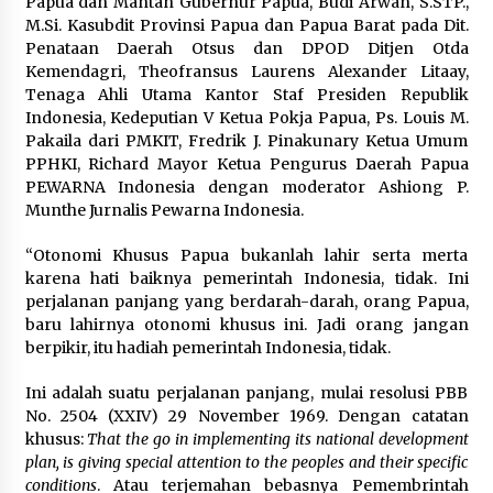
Papua dan Mantan Gubernur Papua, Budi Arwan, S.STP.,
M.Si. Kasubdit Provinsi Papua dan Papua Barat pada Dit.
Penataan Daerah Otsus dan DPOD Ditjen Otda
Kemendagri, Theofransus Laurens Alexander Litaay,
Tenaga Ahli Utama Kantor Staf Presiden Republik
Indonesia, Kedeputian V Ketua Pokja Papua, Ps. Louis M.
Pakaila dari PMKIT, Fredrik J. Pinakunary Ketua Umum
PPHKI, Richard Mayor Ketua Pengurus Daerah Papua
PEWARNA Indonesia dengan moderator Ashiong P.
Munthe Jurnalis Pewarna Indonesia.
“Otonomi Khusus Papua bukanlah lahir serta merta
karena hati baiknya pemerintah Indonesia, tidak. Ini
perjalanan panjang yang berdarah-darah, orang Papua,
baru lahirnya otonomi khusus ini. Jadi orang jangan
berpikir, itu hadiah pemerintah Indonesia, tidak.
Ini adalah suatu perjalanan panjang, mulai resolusi PBB
No. 2504 (XXIV) 29 November 1969. Dengan catatan
khusus:
That the go in implementing its national development
plan, is giving special attention to the peoples and their specific
conditions
. Atau terjemahan bebasnya Pemembrintah