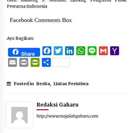
Oleh: Ashiong P. Munthe, Litbang Pengurus Pusat
Pewarna Indonesia
Facebook Comments Box
Ayo Bagikan:
Facebook
Twitter
LinkedIn
WhatsApp
Line
Gmail
Yaho
Share
Mail
Email
Print
PrintFriendly
Share
Posted in
Berita
,
Lintas Peristiwa
Redaksi Gaharu
http://www.majalahgaharu.com