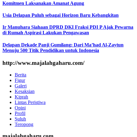
Komitmen Laksanakan Amanat Agung
Usia Delapan Puluh sebagai Horizon Baru Kebangkitan
Ir Manuhara Siahaan DPRD DKI Fraksi PDI P Ajak Pewarna
di Rumah Aspirasi Lakukan Pengawasan
Delapan Dekade Panji Gumilang: Dari Ma’had Al-Zaytun
Menuju 500 Titik Pendidikan untuk Indonesia
http://www.majalahgaharu.com/
Berita
Figur
Galeri
Kesaksian
Kiprah
Lintas Peristiwa
Opini
Profil
Suluh
Teropong
majalahgaharu.com