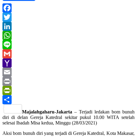
Facebook
Twitter
LinkedIn
WhatsApp
Line
Gmail
Yahoo
Mail
Email
Print
PrintFriendly
Share
Majalahgaharu-Jakarta
– Terjadi ledakan bom bunuh
diri di delan Gereja Katedral sekitar pukul 10.00 WITA setelah
selesai Ibadah Misa kedua, Minggu (28/03/2021)
Aksi bom bunuh diri yang terjadi di Gereja Katedral, Kota Makasar,