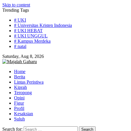
Skip to content
Trending Tags
# UKI
# Universitas Kristen Indonesia
# UKI HEBAT
# UKI UNGGUL
# Kampus Merdeka
# natal
Saturday, Aug 8, 2026
Home
Berita
Lintas Peristiwa
Kiprah
Teropong
Opini
Figur
Profil
Kesaksian
Suluh
Search for: