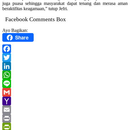
juga puasa sehingga masyarakat dapat tenang dan merasa aman
beraktifitas keagamaan,” tutup Jefri.
Facebook Comments Box
Ayo Bagikan:
Share
Facebook
Twitter
LinkedIn
WhatsApp
Line
Gmail
Yahoo
Mail
Email
Print