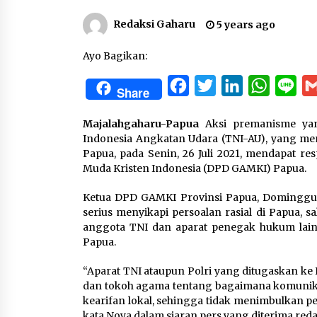
Redaksi Gaharu
5 years ago
Ayo Bagikan:
Facebook
Twitter
LinkedIn
WhatsA
Lin
Share
Majalahgaharu-Papua
Aksi premanisme yan
Indonesia Angkatan Udara (TNI-AU), yang me
Papua, pada Senin, 26 Juli 2021, mendapat 
Muda Kristen Indonesia (DPD GAMKI) Papua.
Ketua DPD GAMKI Provinsi Papua, Dominggus
serius menyikapi persoalan rasial di Papua, 
anggota TNI dan aparat penegak hukum lainn
Papua.
“Aparat TNI ataupun Polri yang ditugaskan k
dan tokoh agama tentang bagaimana komunika
kearifan lokal, sehingga tidak menimbulkan per
kata Noya dalam siaran pers yang diterima reda