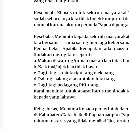
yang tidak diinginkan.
Kesepuluh, Khusus untuk seluruh masyarakat P
sudah seharusnya kita tidak boleh kompromi de
muncul karena oknum pemuda Papua dipengaru
Kesebalas Meminta kepada seluruh masyarakat
kita bersama – sama saling menjaga kebersam
Kedua belas, Apabila kedapatan ada masy
tindakan merugikan seperti :
a. Makan di warung/rumah makan lalu tidak ba
b. Naik taxi/ ojek lalu tidak bayar
c. Tagi -tagi sopir taxi/tukang ojek uang
d. Palang-palang alan untuk minta uang
e. Tagi-tagi pedagang PKL uang
Kami meminta untuk aparat harus menindak te
kepada yang lainnya.
Ketigabelas, Meminta kepada pemerintah daera
di Kabupaten/Kota, baik di Papua maupun Papu
minuman keras yang tidak memiliki Ijin, teruta