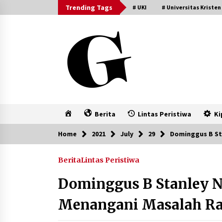
Skip
Trending Tags
# UKI
# Universitas Kristen
to
content
Home
Berita
Lintas Peristiwa
Ki
Home
2021
July
29
Dominggus B St
Berita
Lintas Peristiwa
Dominggus B Stanley N
Menangani Masalah Ra