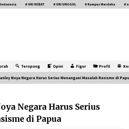
 Indonesia
# UKI HEBAT
# UKI UNGGUL
# Kampus Merdeka
# n
prah
Teropong
Opini
Figur
Profil
Ke
anley Noya Negara Harus Serius Menangani Masalah Rasisme di Pap
oya Negara Harus Serius
sisme di Papua