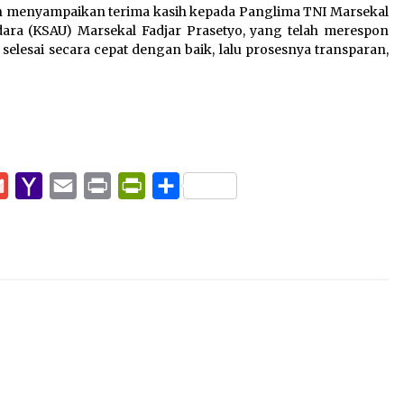
n menyampaikan terima kasih kepada Panglima TNI Marsekal
dara (KSAU) Marsekal Fadjar Prasetyo, yang telah merespon
elesai secara cepat dengan baik, lalu prosesnya transparan,
pp
e
Gmail
Yahoo
Email
Print
PrintFriendly
Share
Mail