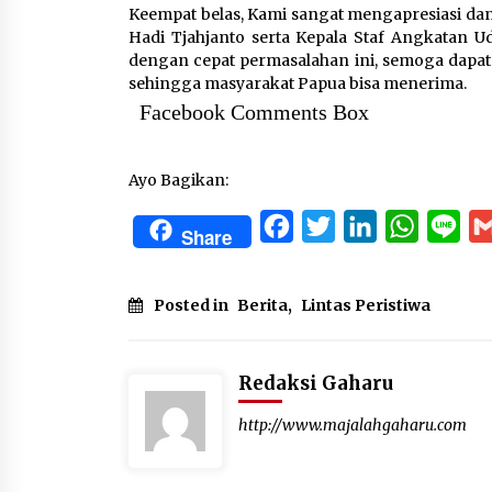
Keempat belas, Kami sangat mengapresiasi da
Hadi Tjahjanto serta Kepala Staf Angkatan U
dengan cepat permasalahan ini, semoga dapat s
sehingga masyarakat Papua bisa menerima.
Facebook Comments Box
Ayo Bagikan:
Facebook
Twitter
LinkedIn
WhatsA
Lin
Share
Posted in
Berita
,
Lintas Peristiwa
Redaksi Gaharu
http://www.majalahgaharu.com