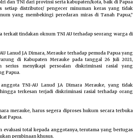
i dan TNI dari provinsi serta kabupaten/kota, baik di Papua
 setiap distributor/ pengecer minuman keras yang tidak
oknum yang membekingi peredaran miras di Tanah Papua,”
 terkait tindakan oknum TNI AU terhadap seorang warga di
U Lanud J.A Dimara, Merauke terhadap pemuda Papua yang
 warung di Kabupaten Merauke pada tanggal 26 Juli 2021,
erius menyikapi persoalan diskriminasi rasial yang
ng Papua.
anggota TNI-AU Lanud J.A Dimara Merauke, yang tidak
gga terkesan terjadi diskriminasi rasial terhadap orang
ara merauke, harus segera diproses hukum secara terbuka
kat Papua.
n evaluasi total kepada anggotanya, terutama yang bertugas
akukan pembinaan khusus.