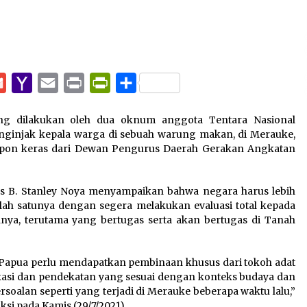
pp
e
Gmail
Yahoo
Email
Print
PrintFriendly
Share
Mail
g dilakukan oleh dua oknum anggota Tentara Nasional
nginjak kepala warga di sebuah warung makan, di Merauke,
respon keras dari Dewan Pengurus Daerah Gerakan Angkatan
 B. Stanley Noya menyampaikan bahwa negara harus lebih
salah satunya dengan segera melakukan evaluasi total kepada
ya, terutama yang bertugas serta akan bertugas di Tanah
e Papua perlu mendapatkan pembinaan khusus dari tokoh adat
si dan pendekatan yang sesuai dengan konteks budaya dan
soalan seperti yang terjadi di Merauke beberapa waktu lalu,”
ksi pada Kamis (29/7/2021).