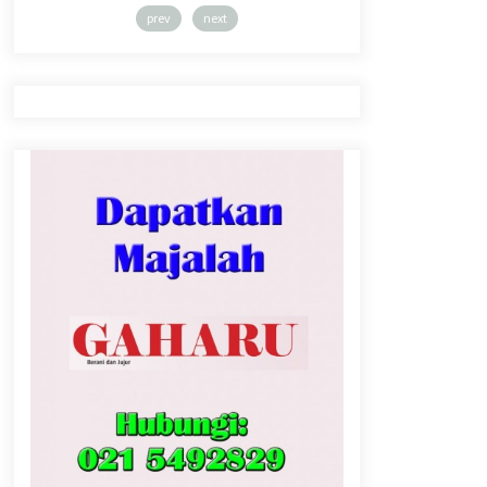
prev
next