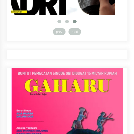
prev
next