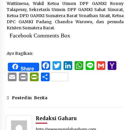
Wattimena, Wakil Ketua Umum DPP GAMKI Ronny
Talapessy, Sekretaris Umum DPP GAMKI Sahat Sinurat,
Ketua DPD GAMKI Sumatera Barat Yonathan Sirait, Ketua
DPC GAMKI Padang Chandra Waruwu, dan pemuda
Kristen Sumatera Barat.
Facebook Comments Box
Ayo Bagikan:
Facebook
Twitter
LinkedIn
WhatsApp
Line
Gmail
Yaho
Share
Mail
Email
Print
PrintFriendly
Share
Posted in
Berita
Redaksi Gaharu
http://www.majalahgaharu.com