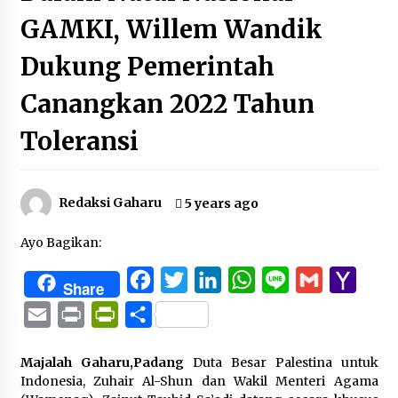
GAMKI, Willem Wandik
Dukung Pemerintah
Canangkan 2022 Tahun
Toleransi
Redaksi Gaharu
5 years ago
Ayo Bagikan:
Facebook
Twitter
LinkedIn
WhatsApp
Line
Gmail
Yaho
Share
Mail
Email
Print
PrintFriendly
Share
Majalah Gaharu,Padang
Duta Besar Palestina untuk
Indonesia, Zuhair Al-Shun dan Wakil Menteri Agama