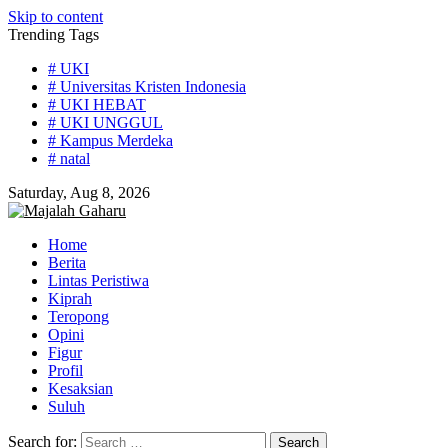
Skip to content
Trending Tags
# UKI
# Universitas Kristen Indonesia
# UKI HEBAT
# UKI UNGGUL
# Kampus Merdeka
# natal
Saturday, Aug 8, 2026
Home
Berita
Lintas Peristiwa
Kiprah
Teropong
Opini
Figur
Profil
Kesaksian
Suluh
Search for: