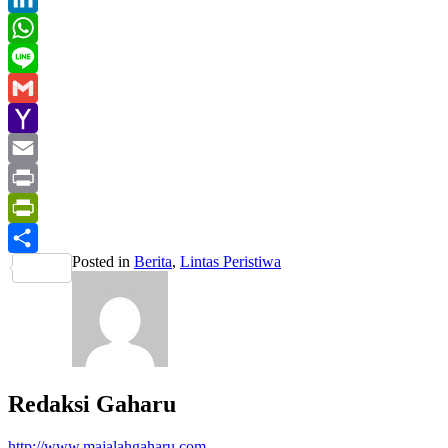
LinkedIn
WhatsApp
Line
Gmail
Yahoo
Mail
Email
Print
PrintFriendly
Posted in
Berita
,
Lintas Peristiwa
Share
Redaksi Gaharu
http://www.majalahgaharu.com