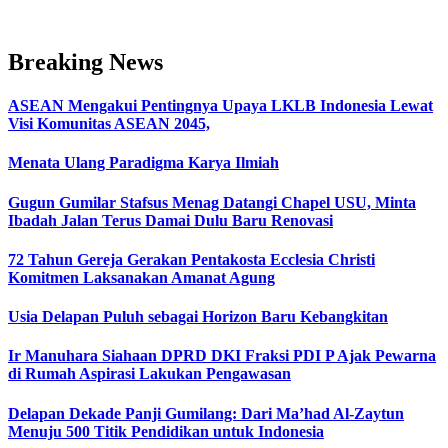
Breaking News
ASEAN Mengakui Pentingnya Upaya LKLB Indonesia Lewat
Visi Komunitas ASEAN 2045,
Menata Ulang Paradigma Karya Ilmiah
Gugun Gumilar Stafsus Menag Datangi Chapel USU, Minta
Ibadah Jalan Terus Damai Dulu Baru Renovasi
72 Tahun Gereja Gerakan Pentakosta Ecclesia Christi
Komitmen Laksanakan Amanat Agung
Usia Delapan Puluh sebagai Horizon Baru Kebangkitan
Ir Manuhara Siahaan DPRD DKI Fraksi PDI P Ajak Pewarna
di Rumah Aspirasi Lakukan Pengawasan
Delapan Dekade Panji Gumilang: Dari Ma’had Al-Zaytun
Menuju 500 Titik Pendidikan untuk Indonesia