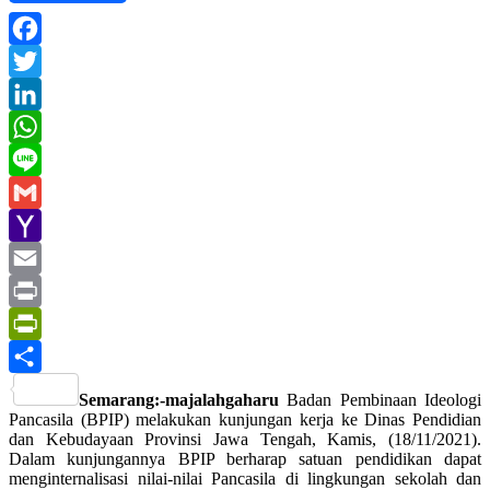
Facebook
Twitter
LinkedIn
WhatsApp
Line
Gmail
Yahoo
Mail
Email
Print
PrintFriendly
Share
Semarang:-majalahgaharu
Badan Pembinaan Ideologi
Pancasila (BPIP) melakukan kunjungan kerja ke Dinas Pendidian
dan Kebudayaan Provinsi Jawa Tengah, Kamis, (18/11/2021).
Dalam kunjungannya BPIP berharap satuan pendidikan dapat
menginternalisasi nilai-nilai Pancasila di lingkungan sekolah dan