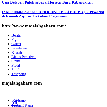
Usia Delapan Puluh sebagai Horizon Baru Kebangkitan
Ir Manuhara Siahaan DPRD DKI Fraksi PDI P Ajak Pewarna
di Rumah Aspirasi Lakukan Pengawasan
http://www.majalahgaharu.com/
Berita
Figur
Galeri
Kesaksian
Kiprah
Lintas Peristiwa
Opini
Profil
Suluh
Teropong
majalahgaharu.com
Home
Tentang Kami