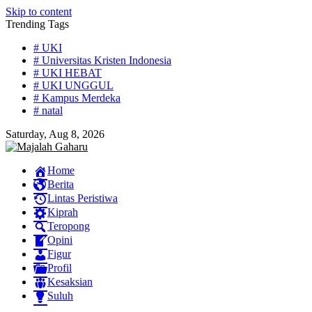
Skip to content
Trending Tags
# UKI
# Universitas Kristen Indonesia
# UKI HEBAT
# UKI UNGGUL
# Kampus Merdeka
# natal
Saturday, Aug 8, 2026
Home
Berita
Lintas Peristiwa
Kiprah
Teropong
Opini
Figur
Profil
Kesaksian
Suluh