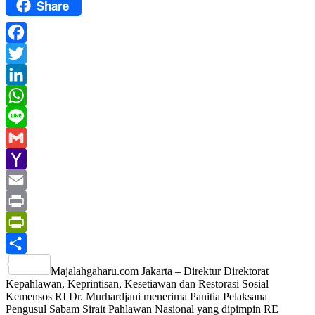
Share
Facebook
Twitter
LinkedIn
WhatsApp
Line
Gmail
Yahoo
Mail
Email
Print
PrintFriendly
Share
Majalahgaharu.com Jakarta – Direktur Direktorat
Kepahlawan, Keprintisan, Kesetiawan dan Restorasi Sosial
Kemensos RI Dr. Murhardjani menerima Panitia Pelaksana
Pengusul Sabam Sirait Pahlawan Nasional yang dipimpin RE