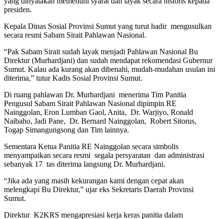
yang dinyatakan memenuhi syarat dan layak secara historis kepada
presiden.
Kepala Dinas Sosial Provinsi Sumut yang turut hadir mengusulkan
secara resmi Sabam Sirait Pahlawan Nasional.
“Pak Sabam Sirait sudah layak menjadi Pahlawan Nasional Bu
Direktur (Murhardjani) dan sudah mendapat rekomendasi Gubernur
Sumut. Kalau ada kurang akan dibenahi, mudah-mudahan usulan ini
diterima,” tutur Kadis Sosial Provinsi Sumut.
Di ruang pahlawan Dr. Murhardjani menerima Tim Panitia
Pengusul Sabam Sirait Pahlawan Nasional dipimpin RE
Nainggolan, Eron Lumban Gaol, Anita, Dr. Warjiyo, Ronald
Naibaho, Jadi Pane, Dr. Bernard Nainggolan, Robert Sitorus,
Togap Simangungsong dan Tim lainnya.
Sementara Ketua Panitia RE Nainggolan secara simbolis
menyampaikan secara resmi segala persyaratan dan administrasi
sebanyak 17 tas diterima langsung Dr. Murhardjani.
“Jika ada yang masih kekurangan kami dengan cepat akan
melengkapi Bu Direktur,” ujar eks Sekretaris Daerah Provinsi
Sumut.
Direktur K2KRS mengapresiasi kerja keras panitia dalam