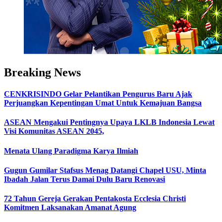
Breaking News
CENKRISINDO Gelar Pelantikan Pengurus Baru Ajak
Perjuangkan Kepentingan Umat Untuk Kemajuan Bangsa
ASEAN Mengakui Pentingnya Upaya LKLB Indonesia Lewat
Visi Komunitas ASEAN 2045,
Menata Ulang Paradigma Karya Ilmiah
Gugun Gumilar Stafsus Menag Datangi Chapel USU, Minta
Ibadah Jalan Terus Damai Dulu Baru Renovasi
72 Tahun Gereja Gerakan Pentakosta Ecclesia Christi
Komitmen Laksanakan Amanat Agung