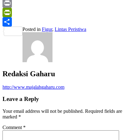
Mail
Email
Print
PrintFriendly
Posted in
Figur
,
Lintas Peristiwa
Share
Redaksi Gaharu
http://www.majalahgaharu.com
Leave a Reply
Your email address will not be published.
Required fields are
marked
*
Comment
*