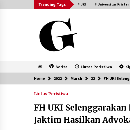
Skip
Trending Tags
# UKI
# Universitas Kristen
to
content
Home
Berita
Lintas Peristiwa
Ki
Home
2022
March
22
FH UKI Selen
Lintas Peristiwa
FH UKI Selenggarakan
Jaktim Hasilkan Advoka