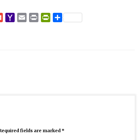
pp
e
Gmail
Yahoo
Email
Print
PrintFriendly
Share
Mail
Required fields are marked
*