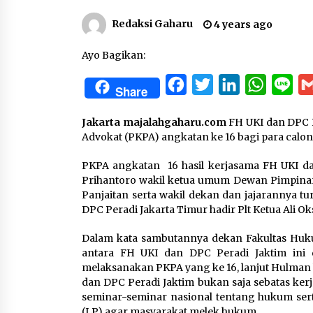
Redaksi Gaharu
4 years ago
Ayo Bagikan:
Facebook
Twitter
LinkedIn
WhatsA
Lin
Share
Jakarta majalahgaharu.com
FH UKI dan DPC 
Advokat (PKPA) angkatan ke 16 bagi para calon 
PKPA angkatan 16 hasil kerjasama FH UKI dan
Prihantoro wakil ketua umum Dewan Pimpinan
Panjaitan serta wakil dekan dan jajarannya 
DPC Peradi Jakarta Timur hadir Plt Ketua Ali O
Dalam kata sambutannya dekan Fakultas Huk
antara FH UKI dan DPC Peradi Jaktim ini d
melaksanakan PKPA yang ke 16, lanjut Hulman
dan DPC Peradi Jaktim bukan saja sebatas ke
seminar-seminar nasional tentang hukum se
(LP) agar masyarakat melek hukum.