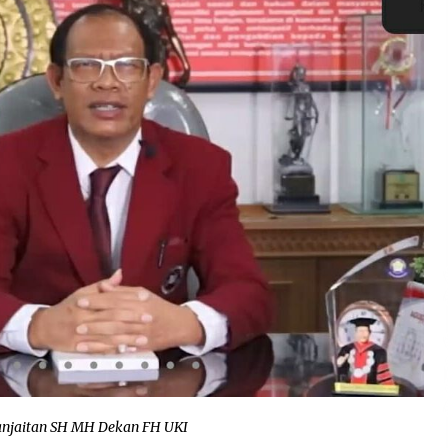
njaitan SH MH Dekan FH UKI