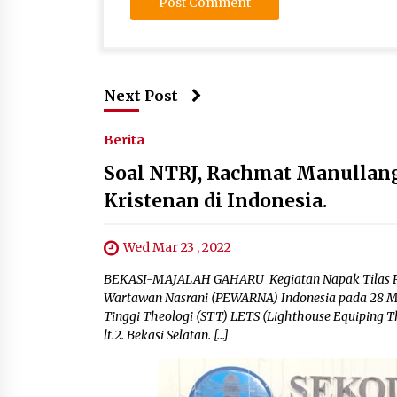
Next Post
Berita
Soal NTRJ, Rachmat Manullang
Kristenan di Indonesia.
Wed Mar 23 , 2022
BEKASI-MAJALAH GAHARU Kegiatan Napak Tilas Ras
Wartawan Nasrani (PEWARNA) Indonesia pada 28 Mar
Tinggi Theologi (STT) LETS (Lighthouse Equiping T
lt.2. Bekasi Selatan. […]