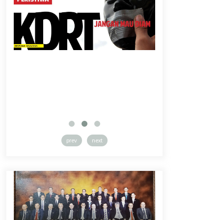
prev
next