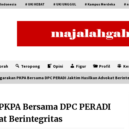
 Indonesia
# UKI HEBAT
# UKI UNGGUL
# Kampus Merdeka
# n
prah
Teropong
Opini
Figur
Profil
Ke
ggarakan PKPA Bersama DPC PERADI Jaktim Hasilkan Advokat Berint
 PKPA Bersama DPC PERADI
t Berintegritas