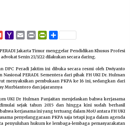
pp
e
Gmail
Yahoo
Email
Print
PrintFriendly
Share
Mail
PERADI Jakarta Timur menggelar Pendidikan Khusus Profesi
advokat Senin 21/3/22 dilakukan secara daring.
 DPC Peradi Jaktim ini dibuka secara resmi oleh Dwiyanto
 Nasional PERADI. Sementera dari pihak FH UKI Dr. Hulman
turut menyaksikan pembukaan PKPA ke 16 ini, sedangkan dari
ksy Murbiantoro dan jajarannya
um UKI Dr Hulman Panjaitan menjelaskan bahwa kerjasama
imulai sejak tahun 2015 dan hingga kini sudah berhasil
 bahwa kerjasama ini yang tertuang dalam MoU antara FH UKI
rjasama penyelanggaraan PKPA saja tetapi juga dalam agenda
rta penyuluhan hukum ke lembaga-lembaga pemasyarakatan