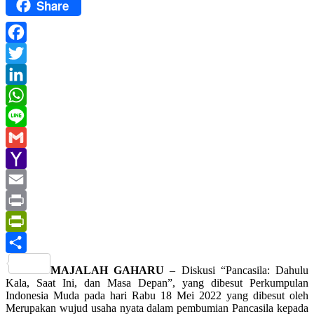
Share
Facebook
Twitter
LinkedIn
WhatsApp
Line
Gmail
Yahoo
Mail
Email
Print
PrintFriendly
Share
MAJALAH GAHARU
– Diskusi “Pancasila: Dahulu
Kala, Saat Ini, dan Masa Depan”, yang dibesut Perkumpulan
Indonesia Muda pada hari Rabu 18 Mei 2022 yang dibesut oleh
Merupakan wujud usaha nyata dalam pembumian Pancasila kepada