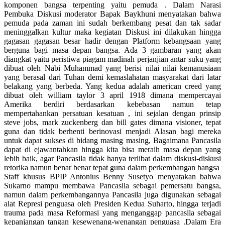
komponen bangsa terpenting yaitu pemuda . Dalam Narasi
Pembuka Diskusi moderator Bapak Baykhuni menyatakan bahwa
pemuda pada zaman ini sudah berkembang pesat dan tak sadar
meninggalkan kultur maka kegiatan Diskusi ini dilakukan hingga
gagasan gagasan besar hadir dengan Platform kebangsaan yang
berguna bagi masa depan bangsa. Ada 3 gambaran yang akan
diangkat yaitu peristiwa piagam madinah perjanjian antar suku yang
dibuat oleh Nabi Muhammad yang berisi nilai nilai kemanusiaan
yang berasal dari Tuhan demi kemaslahatan masyarakat dari latar
belakang yang berbeda. Yang kedua adalah american creed yang
dibuat oleh william taylor 3 april 1918 dimana mempercayai
Amerika berdiri berdasarkan kebebasan namun tetap
mempertahankan persatuan kesatuan , ini sejalan dengan prinsip
steve jobs, mark zuckenberg dan bill gates dimana visioner, tepat
guna dan tidak berhenti berinovasi menjadi Alasan bagi mereka
untuk dapat sukses di bidang masing masing, Bagaimana Pancasila
dapat di ejawantahkan hingga kita bisa meraih masa depan yang
lebih baik, agar Pancasila tidak hanya terlibat dalam diskusi-diskusi
retorika namun benar benar tepat guna dalam perkembangan bangsa
Staff khusus BPIP Antonius Benny Susetyo menyatakan bahwa
Sukarno mampu membawa Pancasila sebagai pemersatu bangsa,
namun dalam perkembangannya Pancasila juga digunakan sebagai
alat Represi penguasa oleh Presiden Kedua Suharto, hingga terjadi
trauma pada masa Reformasi yang menganggap pancasila sebagai
kepanjangan tangan kesewenang-wenangan penguasa .Dalam Era