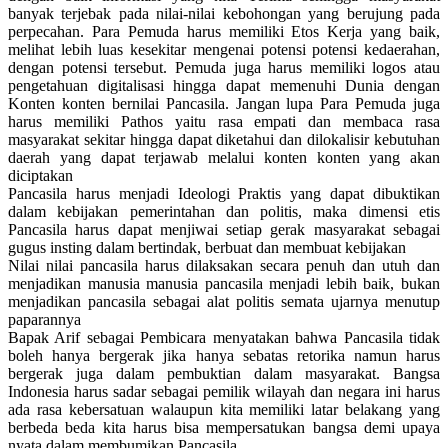
banyak terjebak pada nilai-nilai kebohongan yang berujung pada
perpecahan. Para Pemuda harus memiliki Etos Kerja yang baik,
melihat lebih luas kesekitar mengenai potensi potensi kedaerahan,
dengan potensi tersebut. Pemuda juga harus memiliki logos atau
pengetahuan digitalisasi hingga dapat memenuhi Dunia dengan
Konten konten bernilai Pancasila. Jangan lupa Para Pemuda juga
harus memiliki Pathos yaitu rasa empati dan membaca rasa
masyarakat sekitar hingga dapat diketahui dan dilokalisir kebutuhan
daerah yang dapat terjawab melalui konten konten yang akan
diciptakan
Pancasila harus menjadi Ideologi Praktis yang dapat dibuktikan
dalam kebijakan pemerintahan dan politis, maka dimensi etis
Pancasila harus dapat menjiwai setiap gerak masyarakat sebagai
gugus insting dalam bertindak, berbuat dan membuat kebijakan
Nilai nilai pancasila harus dilaksakan secara penuh dan utuh dan
menjadikan manusia manusia pancasila menjadi lebih baik, bukan
menjadikan pancasila sebagai alat politis semata ujarnya menutup
paparannya
Bapak Arif sebagai Pembicara menyatakan bahwa Pancasila tidak
boleh hanya bergerak jika hanya sebatas retorika namun harus
bergerak juga dalam pembuktian dalam masyarakat. Bangsa
Indonesia harus sadar sebagai pemilik wilayah dan negara ini harus
ada rasa kebersatuan walaupun kita memiliki latar belakang yang
berbeda beda kita harus bisa mempersatukan bangsa demi upaya
nyata dalam membumikan Pancasila.