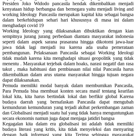
Presiden Joko Widodo pancasila hendak dikembalikan menjadi
kenyataan hidup berbangsa dan bernegara yaitu menjadi living and
working Ideology Pancasila merupakan kapital kita sebagai bangsa
dalam berkehidupan sehari hari khususnya di masa ini dalam
menghadapi covid 19
Working Ideology yang dilaksanakan dibuktikan dengan kian
sempitnya jurang jurang perbedaan diantara masyarakat indonesia
seperti dalam aspek sarana prasarana hingga dikotomi jawa-luar
jawa tidak lagi menjadi isu karena ada usaha pemerataan
pembangunan. Pelaksanaan Pancasila sebagai Working Ideologi
tidak mudah karena kita menghadapi situasi geopolitik yang tidak
menentu . Masyarakat terjebak dalam hoaks, narasi negatif dan rasa
takut , maka habituasi dan pembiasaan nilai nilai Pancasila harus
dikembalikan dalam arus utama masyarakat hingga tujuan negara
dapat dilaksanakan.
Pemuda memiliki modal banyak dalam membumikan Pancasila,
Para Pemuda bisa membuat konten secara masif tentang kearifan
lokal kita, kita harus bertindak lokal dan berfikir global Karena
budaya daerah yang bernafaskan Pancasila dapat mengubah
kemunduran kemunduran yang terjadi akibat perkembangan zaman
dan Globalisasi menjadi suatu hal yang tidak hanya menguntungkan
secara ekonomis namun juga dapat menjaga jatidiri bangsa
Kegagalan kita dalam era globalisasi ini adalah tidak memiliki
budaya literasi yang kritis, kita tidak menyeleksi dan menyaring
dengan baik informasi yang kita Terima sehingga masyarakat