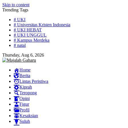
Skip to content
Trending Tags
# UKI
# Universitas Kristen Indonesia
# UKI HEBAT
# UKI UNGGUL
# Kampus Merdeka
# natal
Thursday, Aug 6, 2026
Home
Berita
Lintas Peristiwa
Kiprah
Teropong
Opini
Figur
Profil
Kesaksian
Suluh