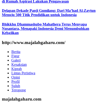
di Rumah Aspirasi Lakukan Pengawasan
Delapan Dekade Panji Gumilang: Dari Ma’had Al-Zaytun
Menuju 500 Titik Pendidikan untuk Indonesia
Bhikkhu Dhammashubo Mahathera Terus Menyapa
Nusantara, Menapaki Indonesia Demi Menumbuhkan
Kebajikan
http://www.majalahgaharu.com/
Berita
Figur
Galeri
Kesaksian
Kiprah
Lintas Peristiwa
Opini
Profil
Suluh
Teropong
majalahgaharu.com